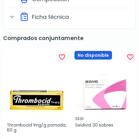
Ficha técnica
expand_more
Comprados conjuntamente
No disponible
favorite_border
favorite_border
SEID
Thrombocid 1mg/g pomada, 
Seidivid 30 sobres
60 g