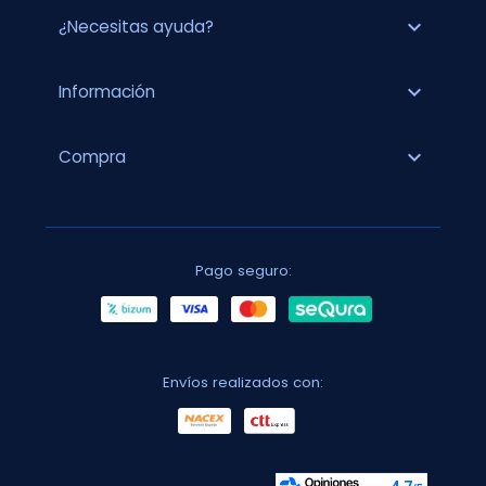
expand_more
¿Necesitas ayuda?
expand_more
Información
expand_more
Compra
Pago seguro:
Envíos realizados con: