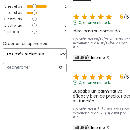
5
estrellas
2
4
estrellas
1
5
/
5
3
estrellas
0
Opinión verificada
2
estrellas
0
Ideal para su cometido
1
estrella
0
Opinión del
29/12/2023
, tras un
Ordenar las opiniones
experiencia del
10/12/2023
por
A.A.
Útil
(0)
Informe
5
/
5
Opinión verificada
Buscaba un carminativo 
eficaz y bien de precio. Hace
su función.
Opinión del
18/9/2023
, tras una
experiencia del
29/8/2023
por
A.A.
Útil
(0)
Informe