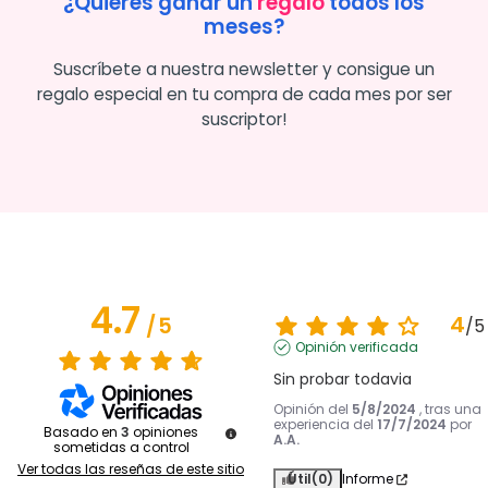
¿Quieres ganar un
regalo
todos los
meses?
Suscríbete a nuestra newsletter y consigue un
regalo especial en tu compra de cada mes por ser
suscriptor!
4.7
4
/
5
/
5
Opinión verificada
Sin probar todavia
Opinión del
5/8/2024
, tras una
experiencia del
17/7/2024
por
Basado en
3
opiniones
A.A.
sometidas a control
Ver todas las reseñas de este sitio
Útil
(0)
Informe