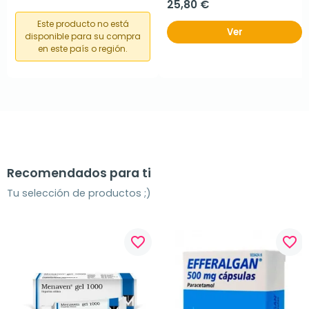
25,80 €
Este producto no está
Ver
disponible para su compra
en este país o región.
Recomendados para ti
Tu selección de productos ;)
favorite_border
favorite_border