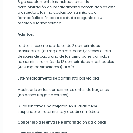
Siga exactamente las instrucciones de
administración del medicamento contenidas en este
prospecto o las indicadas por su médico o
farmacéutico. En caso de duda pregunte a su
médico o farmacéutico.
Adultos:
La dosis recomendada es de 2 comprimidos
masticables (80 mg de simeticona), 3 veces al día
después de cada una de las principales comidas,
no administrar más de 12 comprimidos masticables
(480 mg de simeticona) al día.
Este medicamento se administra por via oral.
Masticar bien los comprimidos antes de tragarlos
(no deben tragarse enteros)
Si los síntomas no mejoran en 10 días debe
suspender el tratamiento y acudir al médico.
Contenido del envase e información adicional
Composición de Aero-red