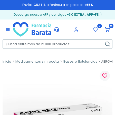
Envíos
GRATIS
a Península en pedidos
+65€
Descarga nuestra APP y consigue
-3€ EXTRA
:
APP-FB
;)
0
0
menu
Inicio
Medicamentos sin receta
Gases o flatulencias
AERO-RE
favorite_border