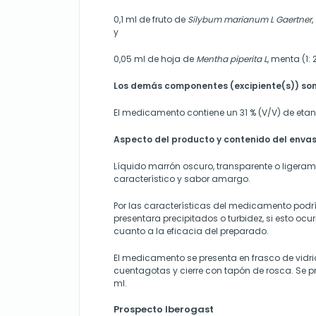
0,1 ml de fruto de
Silybum marianum L Gaertner
,
y
0,05 ml de hoja de
Mentha piperita L
, menta (1: 
Los demás componentes (excipiente(s)) son
El medicamento contiene un 31 % (V/V) de etan
Aspecto del producto y contenido del enva
Líquido marrón oscuro, transparente o ligerame
característico y sabor amargo.
Por las características del medicamento podrí
presentara precipitados o turbidez, si esto ocur
cuanto a la eficacia del preparado.
El medicamento se presenta en frasco de vidr
cuentagotas y cierre con tapón de rosca. Se p
ml.
Prospecto Iberogast