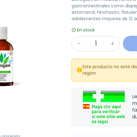
gastrointestinales como dispep
estomacal, hinchazón, flatule
adolescentes mayores de 12 a
En stock
Este producto no está di

región.
Le
m
f
d
a ampliarla