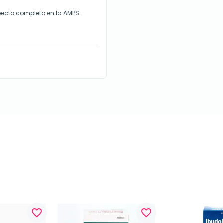
ecto completo en la AMPS.
favorite_border
favorite_border