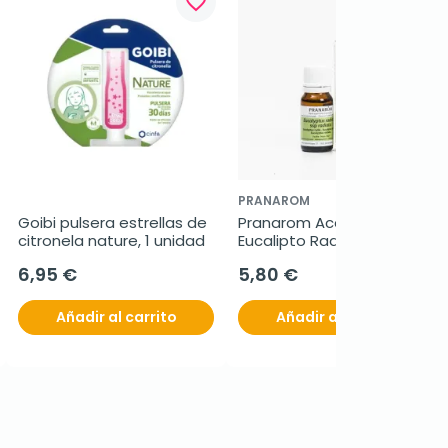
favorite_border
favorite_border
PRANAROM
Goibi pulsera estrellas de 
Pranarom Aceite Esencial 
citronela nature, 1 unidad
Eucalipto Radiata, 10ml
6,95 €
5,80 €
Añadir al carrito
Añadir al carrito