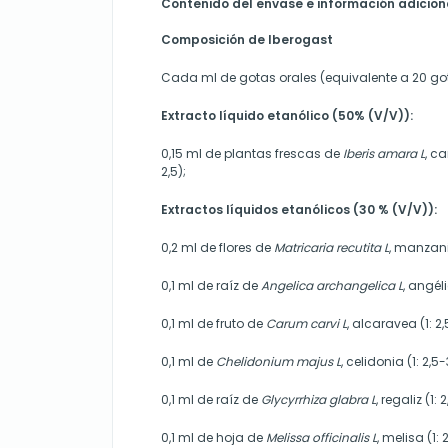
Contenido del envase e información adicion
Composición de Iberogast
Cada ml de gotas orales (equivalente a 20 go
Extracto líquido etanólico (50% (V/V)):
0,15 ml de plantas frescas de
Iberis amara L
, c
2,5);
Extractos líquidos etanólicos (30 % (V/V)):
0,2 ml de flores de
Matricaria recutita L
, manzanil
0,1 ml de raíz de
Angelica archangelica L
, angéli
0,1 ml de fruto de
Carum carvi L
, alcaravea (1: 2,
0,1 ml de
Chelidonium majus L
, celidonia (1: 2,5-
0,1 ml de raíz de
Glycyrrhiza glabra L
, regaliz (1: 
0,1 ml de hoja de
Melissa officinalis L
, melisa (1: 