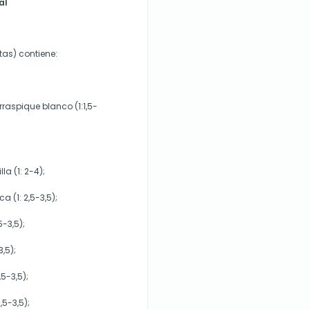
al
tas) contiene:
arraspique blanco (1:1,5-
la (1: 2-4);
ca (1: 2,5-3,5);
5-3,5);
3,5);
2,5-3,5);
2,5-3,5);