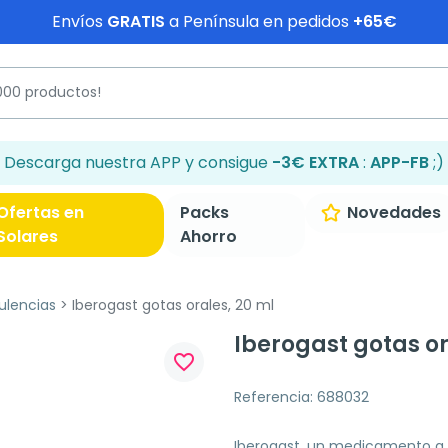
Envíos
GRATIS
a Península en pedidos
+65€
Descarga nuestra APP y consigue
-3€ EXTRA
:
APP-FB
;)
Ofertas en
Packs
Novedades
Solares
Ahorro
ulencias
Iberogast gotas orales, 20 ml
Iberogast gotas or
favorite_border
Referencia: 688032
Iberogast, un medicamento a b