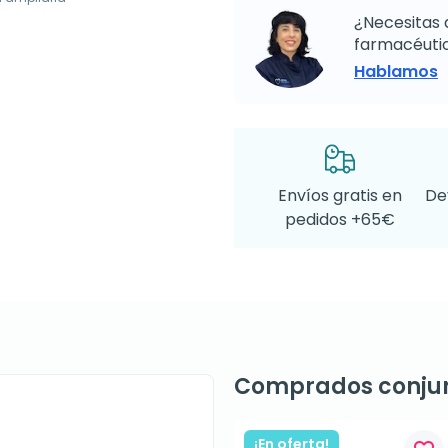
¿Necesitas 
farmacéutic
Hablamos
Envíos gratis en
De
pedidos +65€
Comprados conju
¡En oferta!