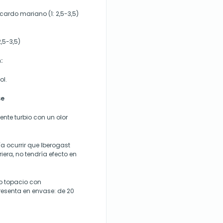
 cardo mariano (1: 2,5-3,5)
2,5-3,5)
:
ol.
se
nte turbio con un olor
a ocurrir que Iberogast
riera, no tendría efecto en
io topacio con
resenta en envase: de 20