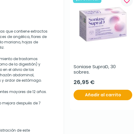
favorite_border
as que contiene extractos
ces de angélica, flores de
rdo mariano, hojas de
iz.
miento de trastornos
orno de la digestión) y
Soniase SupraD, 30 
en el alivio de los
sobres.
chazón abdominal,
as y ardor de estómago.
26,95 €
entes mayores de 12 años.
Añadir al carrito
no mejora después de 7
stración de este