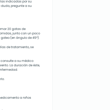
las indicadas por su
 duda, pregunte a su
omar 20 gotas de
 comidas, junto con un poco
l goteo (en ángulo de 45º).
días de tratamiento, se
 consulte a su médico
iento. La duración de éste,
 enfermedad.
lo.
 medicamento a niños