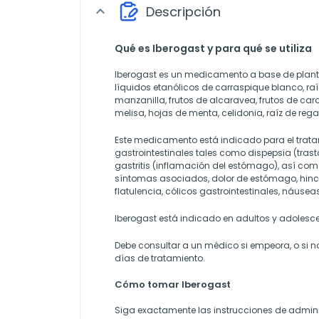
Descripción
expand_more
Qué es Iberogast y para qué se utiliza
Iberogast es un medicamento a base de plant
líquidos etanólicos de carraspique blanco, raí
manzanilla, frutos de alcaravea, frutos de ca
melisa, hojas de menta, celidonia, raíz de regal
Este medicamento está indicado para el trata
gastrointestinales tales como dispepsia (trast
gastritis (inflamación del estómago), así como 
síntomas asociados, dolor de estómago, hin
flatulencia, cólicos gastrointestinales, náuse
Iberogast está indicado en adultos y adolesc
Debe consultar a un médico si empeora, o si 
días de tratamiento.
Cómo tomar Iberogast
Siga exactamente las instrucciones de admini