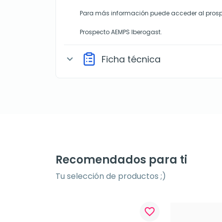
Para más información puede acceder al prosp
Prospecto AEMPS Iberogast.
Ficha técnica
expand_more
Recomendados para ti
Tu selección de productos ;)
favorite_border