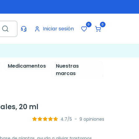
0
0
Iniciar sesión
Medicamentos
Nuestras
marcas
ales, 20 ml
4.7
/
5
-
9
opiniones
ase de plantas, ayuda a aliviar trastornos