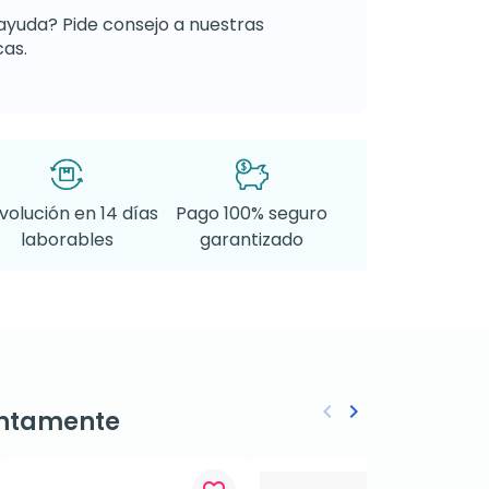
ayuda? Pide consejo a nuestras
as.
volución en 14 días
Pago 100% seguro
laborables
garantizado
keyboard_arrow_left
keyboard_arrow_right
ntamente
Anterior
Siguiente