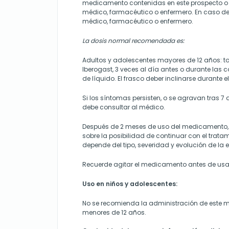
medicamento contenidas en este prospecto o 
médico, farmacéutico o enfermero. En caso de
médico, farmacéutico o enfermero.
La dosis normal recomendada es:
Adultos y adolescentes mayores de 12 años: t
Iberogast, 3 veces al día antes o durante las
de líquido. El frasco deber inclinarse durante e
Si los síntomas persisten, o se agravan tras 7 
debe consultar al médico.
Después de 2 meses de uso del medicamento,
sobre la posibilidad de continuar con el tratam
depende del tipo, severidad y evolución de la
Recuerde agitar el medicamento antes de usar
Uso en niños y adolescentes:
No se recomienda la administración de este
menores de 12 años.