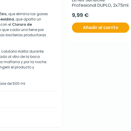
Profesional DUPLO, 2x75ml.
Zinc
, que elimina los gases
9,99 €
hexidina
, que aporta un
 con el
Cloruro de
Añadir al carrito
co que cada uno tiene por
las bacterias productoras
colutorio Halita durante
ado al otro de la boca.
r la mañana y por la noche.
ngerir el producto y
vase de 500 ml.