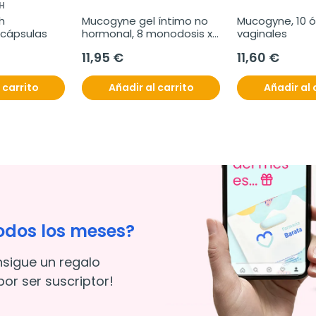
H
 
Mucogyne gel íntimo no 
Mucogyne, 10 ó
 cápsulas
hormonal, 8 monodosis x 
vaginales
5 ml
11,95 €
11,60 €
 carrito
Añadir al carrito
Añadir al 
odos los meses?
nsigue un regalo
or ser suscriptor!