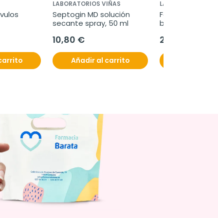
LABORATORIOS VIÑAS
LABORATORIOS VI
vulos 
Septogin MD solución 
Ferrosol flash, 3
secante spray, 50 ml
bucodispersabl
10,80 €
24,75 €
carrito
Añadir al carrito
Añadir al c