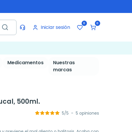
0
0
Iniciar sesión
Medicamentos
Nuestras
marcas
ucal, 500ml.
5
/
5
-
5
opiniones
 y previene el mal aliento o halitosis. Acaba con