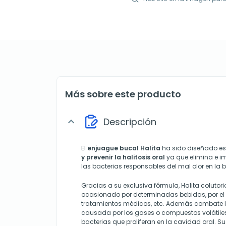
Más sobre este producto
Descripción
expand_more
El
enjuague bucal Halita
ha sido diseñado e
y prevenir la halitosis oral
ya que elimina e im
las bacterias responsables del mal olor en la 
Gracias a su exclusiva fórmula, Halita colutori
ocasionado por determinadas bebidas, por e
tratamientos médicos, etc. Además combate la
causada por los gases o compuestos volátile
bacterias que proliferan en la cavidad oral. Su