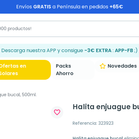
Envíos
GRATIS
a Península en pedidos
+65€
Descarga nuestra APP y consigue
-3€ EXTRA
:
APP-FB
;)
Ofertas en
Packs
Novedades
Solares
Ahorro
gue bucal, 500ml.
Halita enjuague b
favorite_border
Referencia: 323923
Halita enjuague bucal
elimina