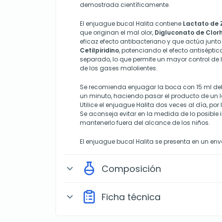
demostrada científicamente.
El enjuague bucal Halita contiene
Lactato de 
que originan el mal olor,
Digluconato de Clor
eficaz efecto antibacteriano y que actúa junto
Cetilpiridino
, potenciando el efecto antisépti
separado, lo que permite un mayor control de 
de los gases malolientes.
Se recomienda enjuagar la boca con 15 ml del 
un minuto, haciendo pasar el producto de un l
Utilice el enjuague Halita dos veces al día, po
Se aconseja evitar en la medida de lo posible i
mantenerlo fuera del alcance de los niños.
El enjuague bucal Halita se presenta en un en
Composición
expand_more
Ficha técnica
expand_more