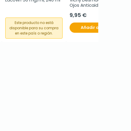
Ojos Anticaida Pestañas, 
100 ml
9,95 €
Este producto no está
Añadir al carrito
disponible para su compra
en este país o región.