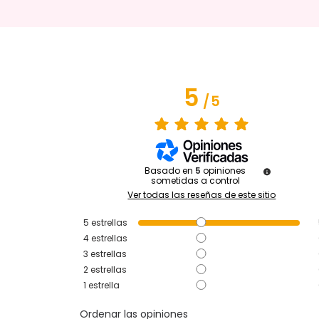
5
/
5
Basado en
5
opiniones
sometidas a control
Ver todas las reseñas de este sitio
5
estrellas
4
estrellas
3
estrellas
2
estrellas
1
estrella
Ordenar las opiniones