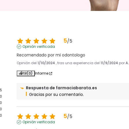
5
/
5
Opinión verificada
Recomendado por mi odontologo
Opinión del
1/10/2024
, tras una experiencia del
11/9/2024
por
A.
Útil
(0)
Informe
Respuesta de
farmaciabarata.es
5
Gracias por su comentario.
0
0
0
5
0
/
5
Opinión verificada