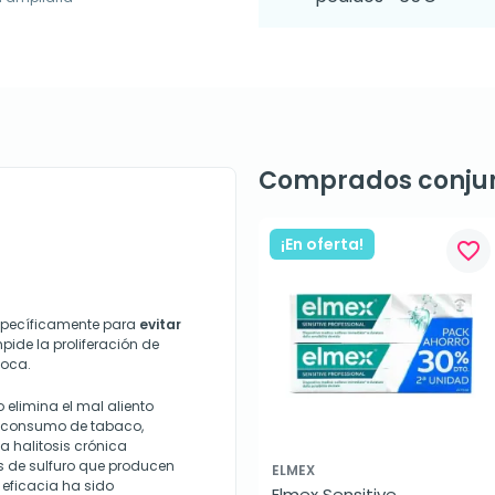
Comprados conju
¡En oferta!
favorite_border
specíficamente para
evitar
pide la proliferación de
boca.
o elimina el mal aliento
l consumo de tabaco,
 halitosis crónica
s de sulfuro que producen
ELMEX
 eficacia ha sido
Elmex Sensitive 