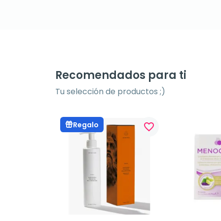
Recomendados para ti
Tu selección de productos ;)
Regalo
favorite_border