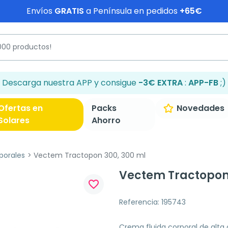
Envíos
GRATIS
a Península en pedidos
+65€
Descarga nuestra APP y consigue
-3€ EXTRA
:
APP-FB
;)
Ofertas en
Packs
Novedades
Solares
Ahorro
porales
Vectem Tractopon 300, 300 ml
Vectem Tractopon 
favorite_border
Referencia: 195743
Crema fluida corporal de alta