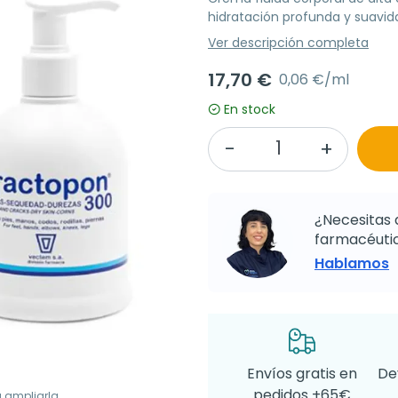
hidratación profunda y suavida
Ver descripción completa
17,70 €
0,06 €/ml
En stock
¿Necesitas 
farmacéutic
Hablamos
Envíos gratis en
De
pedidos +65€
a ampliarla