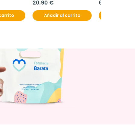
20,90 €
6,50 €
carrito
Añadir al carrito
Añadir al c