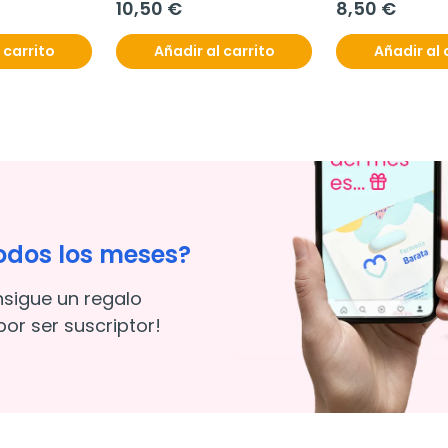
10,50 €
8,50 €
 carrito
Añadir al carrito
Añadir al 
odos los meses?
nsigue un regalo
or ser suscriptor!