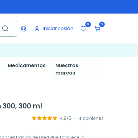
0
0
Iniciar sesión
Medicamentos
Nuestras
marcas
300, 300 ml
4.8
/
5
-
4
opiniones
 concentración de urea que favorece la