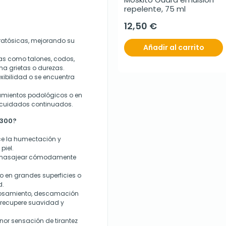
repelente, 75 ml
12,50 €
eratósicas, mejorando su
Añadir al carrito
as como talones, codos,
ma grietas o durezas.
lexibilidad o se encuentra
tamientos podológicos o en
 cuidados continuados.
 300?
ece la humectación y
piel.
ite masajear cómodamente
o en grandes superficies o
d.
rosamiento, descamación
l recupere suavidad y
enor sensación de tirantez