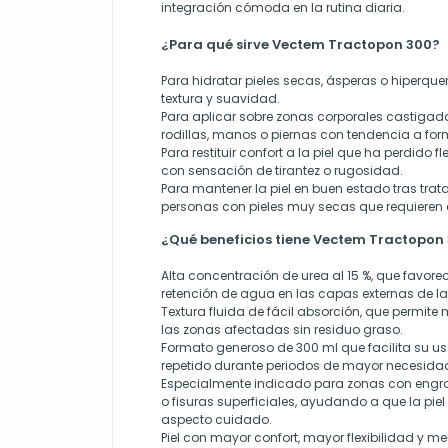
integración cómoda en la rutina diaria.
¿Para qué sirve Vectem Tractopon 300?
Para hidratar pieles secas, ásperas o hiperqu
textura y suavidad.
Para aplicar sobre zonas corporales castigad
rodillas, manos o piernas con tendencia a for
Para restituir confort a la piel que ha perdido f
con sensación de tirantez o rugosidad.
Para mantener la piel en buen estado tras tra
personas con pieles muy secas que requieren
¿Qué beneficios tiene Vectem Tractopon
Alta concentración de urea al 15 %, que favor
retención de agua en las capas externas de la 
Textura fluida de fácil absorción, que perm
las zonas afectadas sin residuo graso.
Formato generoso de 300 ml que facilita su us
repetido durante periodos de mayor necesida
Especialmente indicado para zonas con eng
o fisuras superficiales, ayudando a que la pie
aspecto cuidado.
Piel con mayor confort, mayor flexibilidad y m