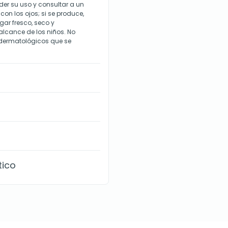
der su uso y consultar a un
 con los ojos; si se produce,
ar fresco, seco y
 alcance de los niños. No
 dermatológicos que se
tico