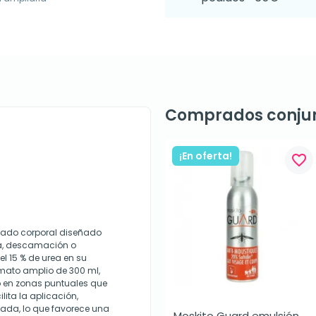
Comprados conju
¡En oferta!
favorite_border
dado corporal diseñado
za, descamación o
l 15 % de urea en su
rmato amplio de 300 ml,
o en zonas puntuales que
lita la aplicación,
ada, lo que favorece una
Moskito Guard emulsión 