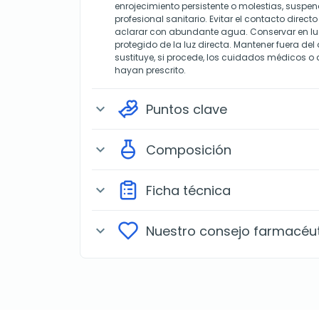
enrojecimiento persistente o molestias, suspen
profesional sanitario. Evitar el contacto directo
aclarar con abundante agua. Conservar en lug
protegido de la luz directa. Mantener fuera del
sustituye, si procede, los cuidados médicos o
hayan prescrito.
Puntos clave
expand_more
Composición
expand_more
Ficha técnica
expand_more
Nuestro consejo farmacéu
expand_more