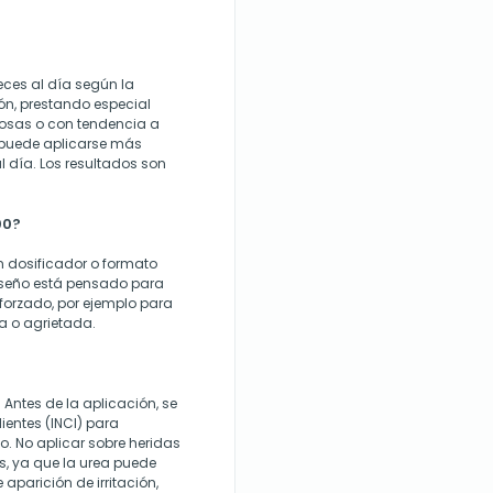
veces al día según la
n, prestando especial
gosas o con tendencia a
 puede aplicarse más
l día. Los resultados son
00?
n dosificador o formato
diseño está pensado para
forzado, por ejemplo para
a o agrietada.
Antes de la aplicación, se
ientes (INCI) para
o. No aplicar sobre heridas
s, ya que la urea puede
aparición de irritación,