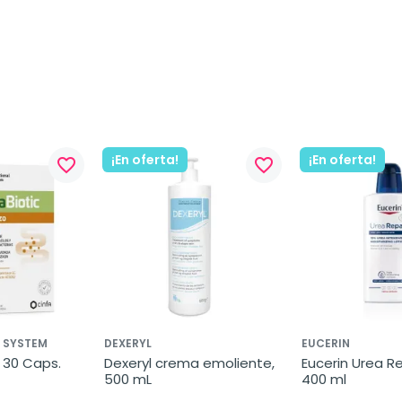
¡En oferta!
¡En oferta!
favorite_border
favorite_border
L SYSTEM
DEXERYL
EUCERIN
, 30 Caps.
Dexeryl crema emoliente, 
Eucerin Urea Rep
500 mL
400 ml