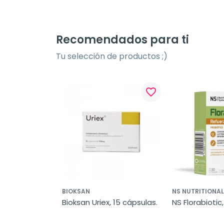
Recomendados para ti
Tu selección de productos ;)
favorite_border
favorite_border
BIOKSAN
NS NUTRITIONA
, 30 
Bioksan Uriex, 15 cápsulas.
NS Florabiotic