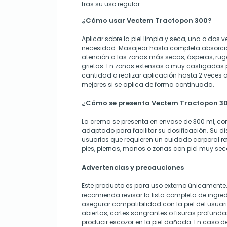
tras su uso regular.
¿Cómo usar Vectem Tractopon 300?
Aplicar sobre la piel limpia y seca, una o dos 
necesidad. Masajear hasta completa absorció
atención a las zonas más secas, ásperas, ru
grietas. En zonas extensas o muy castigadas
cantidad o realizar aplicación hasta 2 veces a
mejores si se aplica de forma continuada.
¿Cómo se presenta Vectem Tractopon 3
La crema se presenta en envase de 300 ml, co
adaptado para facilitar su dosificación. Su 
usuarios que requieren un cuidado corporal re
pies, piernas, manos o zonas con piel muy sec
Advertencias y precauciones
Este producto es para uso externo únicamente. 
recomienda revisar la lista completa de ingred
asegurar compatibilidad con la piel del usuari
abiertas, cortes sangrantes o fisuras profunda
producir escozor en la piel dañada. En caso de 