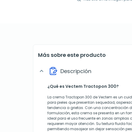
Más sobre este producto
Descripción
expand_more
¿Qué es Vectem Tractopon 300?
La crema Tractopon 300 de Vectem es un cui
para pieles que presentan sequedad, aspere
tendencia a grietas. Con una concentración de
formulación, esta crema se presenta en un fo
ideal para el uso frecuente en zonas amplias 
requieren mayor atención. Su textura fluida faci
permitiendo masajear sin dejar sensación pes