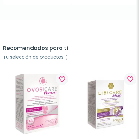
Recomendados para ti
Tu selección de productos ;)
favorite_border
favorite_border