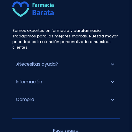
Somos expertos en farmacia y parafarmacia.
Trabajamos para las mejores marcas. Nuestra mayor
prioridad es la atención personalizada a nuestros
clientes.
expand_more
¿Necesitas ayuda?
expand_more
Información
expand_more
Compra
Pago seguro: