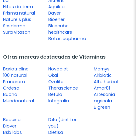
Kal
Altrient
Hifas da terra
Aquilea
Prisma natural
Bayer
Nature's plus
Bioener
Sesderma
Bluecube
Sura vitasan
healthcare
Botánicapharma
Otras marcas destacadas de Vitaminas
Bariatricline
Novadiet
Marnys
100 natural
Okal
Airbiotic
Pranarom
Ozolife
Alfa herbal
Ordesa
Therascience
Amar81
Buona
Betula
Artesania
Mundonatural
Integralia
agricola
B.green
Bequisa
D4u (diet for
Biover
you)
Bsb labs
Dietisa