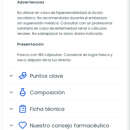
Advertencias
No utilizar en caso de hipersensibilidad al ácido
ascórbico. No recomendado durante el embarazo
sin supervisión médica. Consultar con un profesional
sanitario en caso de enfermedad renal o cálculos
renales. No sobrepasar la dosis diaria indicada.
Presentación
Frasco con 180 cápsulas. Conservar en lugar fresco y
seco, alejado de la luz directa.
Puntos clave
expand_more
Composición
expand_more
Ficha técnica
expand_more
Nuestro consejo farmacéutico
expand_more