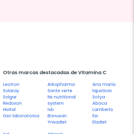
Otras marcas destacadas de Vitamina C
Leotron
Arkopharma
Ana maría
Solaray
Sante verte
lajusticia
Solgar
Ns nutritional
Sotya
Redoxon
system
Aboca
Hivital
Ivb
Lamberts
Gsn laboratorios
Bonusan
Esi
Ynsadiet
Eladiet