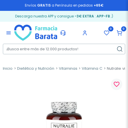
Envíos
GRATIS
a Península en pedidos
+65€
Descarga nuestra APP y consigue
-3€ EXTRA
:
APP-FB
;)
0
0
menu
Inicio
Dietética y Nutrición
Vitaminas
Vitamina C
Nutralie vi
favorite_border