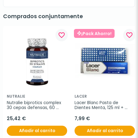
Comprados conjuntamente
¡Pack Ahorro!
favorite_border
favorite_border
NUTRALIE
LACER
Nutralie biprotics complex 
Lacer Blanc Pasta de 
30 cepas defensas, 60 
Dientes Menta, 125 ml + 
cápsulas
Regalo Estuche
25,42 €
7,99 €
Añadir al carrito
Añadir al carrito