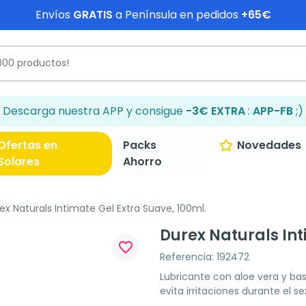
Envíos
GRATIS
a Península en pedidos
+65€
Descarga nuestra APP y consigue
-3€ EXTRA
:
APP-FB
;)
Ofertas en
Packs
Novedades
Solares
Ahorro
x Naturals Intimate Gel Extra Suave, 100ml.
Durex Naturals Int
favorite_border
Referencia: 192472
Lubricante con aloe vera y b
evita irritaciones durante el se