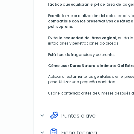
láctico
que equilibran el pH del área de los gen
Permite la mejor realización del acto sexual ví
compatible con los preservativos de látex d
poliisopreno.
Evita la sequedad del área vaginal
, cuida la
irritaciones y penetraciones dolorosas.
Está libre de fragancias y colorantes.
Cómo usar Durex Naturals Intimate Gel Extr
Aplicar directamente los genitales o en el pres
pene. Utilizar una pequeña cantidad.
Usar el contenido antes de 6 meses después de
Puntos clave
expand_more
Ficha técnica
expand_more