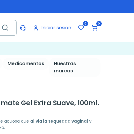
0
0
Iniciar sesión
Medicamentos
Nuestras
marcas
imate Gel Extra Suave, 100ml.
ase acuosa que
alivia la sequedad vaginal
y
xo.