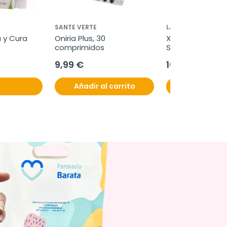
SANTE VERTE
LACER
y Cura 
Oniria Plus, 30 
Xerolacer Boca 
comprimidos
Sabor Cítrico Fre
comprimidos pa
9,99 €
10,95 €
Añadir al carrito
Añadir al c