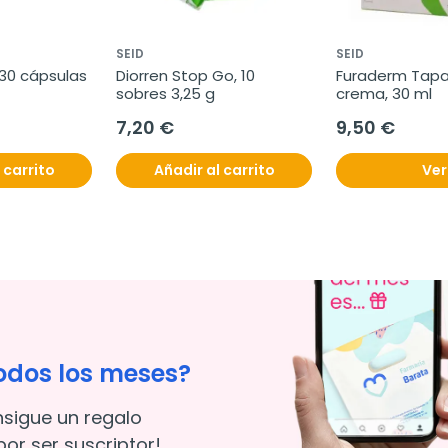
SEID
SEID
 30 cápsulas
Diorren Stop Go, 10 
Furaderm Tapa 
sobres 3,25 g
crema, 30 ml
7,20 €
9,50 €
 carrito
Añadir al carrito
Ver
odos los meses?
nsigue un regalo
or ser suscriptor!