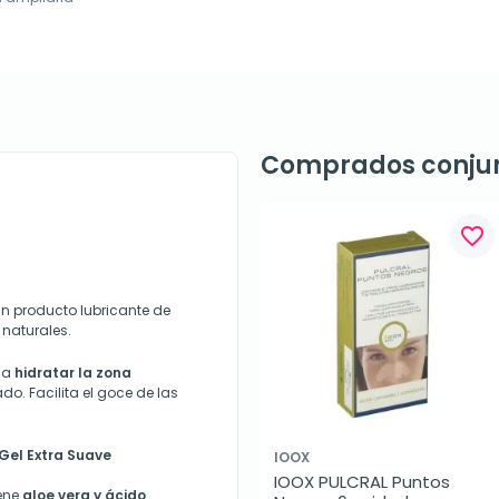
Comprados conju
favorite_border
n producto lubricante de
 naturales.
 a
hidratar la zona
do. Facilita el goce de las
Gel Extra Suave
IOOX
IOOX PULCRAL Puntos 
ene
aloe vera y ácido