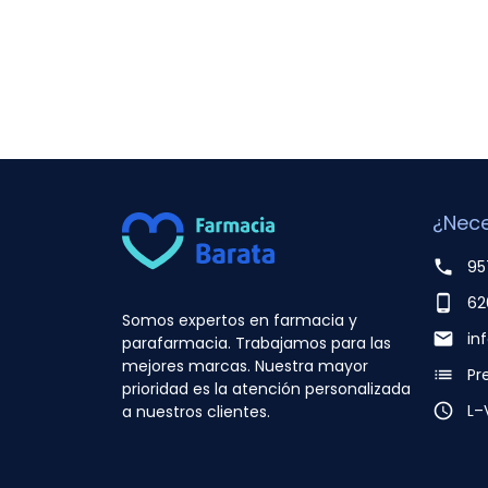
¿Nece
phone
95
phone_android
62
Somos expertos en farmacia y
email
in
parafarmacia. Trabajamos para las
mejores marcas. Nuestra mayor
list
Pr
prioridad es la atención personalizada
access_time
L–
a nuestros clientes.