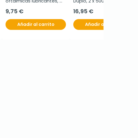
oftálmicas lubricantes, 
Duplo, 2 x 500 ml
10ml
9,75 €
16,95 €
Añadir al carrito
Añadir al carrito