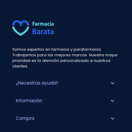
Somos expertos en farmacia y parafarmacia.
Trabajamos para las mejores marcas. Nuestra mayor
prioridad es la atención personalizada a nuestros
clientes.
expand_more
¿Necesitas ayuda?
expand_more
Información
expand_more
Compra