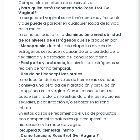
Compatible con el uso de preservativo.
¿Para quién está recomendado Rosaltrof Gel
Vaginal?
La sequedad vaginal es un fenómeno muy frecuente
y que puede a parecer en cualquier etapa de la vida
de la mujer.
La principal causa es la
disminución o inestabilidad
de los niveles de estrógenos
que se producen por:
-
Menopausia
, durante esta etapa los niveles de
estrógenos se reducen causando una pérdida de la
flexibilidad y elasticidad del conducto vaginal.
-
Postparto y lactancia
, los niveles de estrógenos se
redicen de forma temporal.
-
Uso de anticonceptivos orales.
La reducción de los niveles de hormonas ováricas
conlleva una pérdida de hidratación y circulación
sanguínea en la vagina. Como consecuencia se
puede sentir dolor o molestias durante las relaciones
sexuales, picor, irritación y/o escozor en la zona
íntima.
En estos casos se recomienda el uso de productos
con componentes naturales que recuperen la
hidratación y la mucosa vaginal.
Recupera tu bienestar íntimo.
¿Cómo funciona Rosaltrof Gel Vaginal?