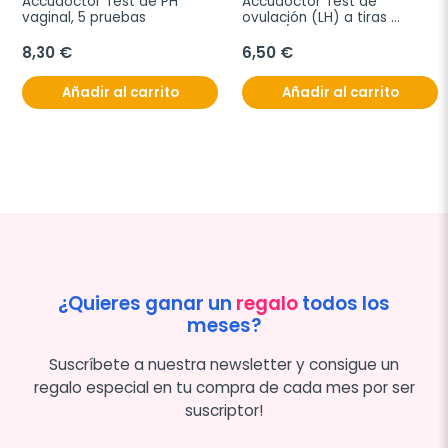
Accudoctor Test de PH 
Accudoctor Test de 
vaginal, 5 pruebas
ovulación (LH) a tiras 
25mIU/mL, Caja de 10 
pruebas
8,30 €
6,50 €
Añadir al carrito
Añadir al carrito
¿Quieres ganar un
regalo
todos los
meses?
Suscríbete a nuestra newsletter y consigue un
regalo especial en tu compra de cada mes por ser
suscriptor!