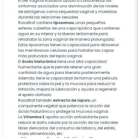
El Gel Vaginal Rosaltrof ayuda a contrarrestar los
síntomas asociados una disminución de los niveles
de estrógenos como sequedad vaginal y molestias
durante las relaciones sexuales.
Rosaltrof contiene
liposomas
, unas pequeñas
esferas cubiertas de una capa lipídica que contienes
agua en su interior y la liberan lentamente para
rehidratar la zona vaginal de manera prolongada.
Estos liposomas tienen la capacidad para atravesar
las membranas celulares para hidratar las capas
más profundas del tejido vaginal.
El
ácido hialurónico
tiene una alta capacidad
humectante que le permite retener una gran
cantidad de agua para liberarla posteriormente.
Además, tiene la capacidad de formar una película
protectora sobre la piel y la mucosa para reducir la
irritación, mejora la lubricación y ayuda a regenerar
el epielio dañado.
Rosaltrof también
extracto de lúpulo
, un
componente vegetal que potencia la acción del
ácido hialurónico y protege la mucosa vaginal.
La
Vitamina E
aporta acción antioxidante para
reducir el daño celular por la acción de los radicales
libres derivados del consumo de tabaco, del estrés,
mala alimentación, etc.