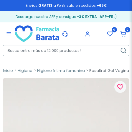
Envíos
GRATIS
a Península en pedidos
+65€
Descarga nuestra APP y consigue
-3€ EXTRA
:
APP-FB
;)
0
0
menu
Inicio
Higiene
Higiene íntima femenina
Rosaltrof Gel Vaginal,
favorite_border