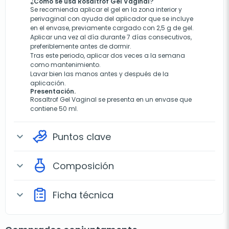
¿Cómo se usa Rosaltrof Gel Vaginal?
Se recomienda aplicar el gel en la zona interior y
perivaginal con ayuda del aplicador que se incluye
en el envase, previamente cargado con 2,5 g de gel.
Aplicar una vez al día durante 7 días consecutivos,
preferiblemente antes de dormir.
Tras este periodo, aplicar dos veces a la semana
como mantenimiento.
Lavar bien las manos antes y después de la
aplicación.
Presentación.
Rosaltrof Gel Vaginal se presenta en un envase que
contiene 50 ml.
Puntos clave
expand_more
Composición
expand_more
Ficha técnica
expand_more