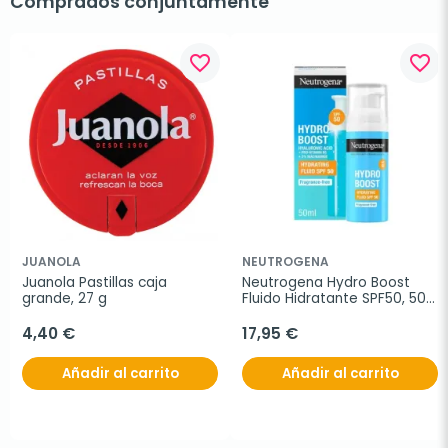
Comprados conjuntamente
favorite_border
favorite_border
JUANOLA
NEUTROGENA
Juanola Pastillas caja 
Neutrogena Hydro Boost 
grande, 27 g
Fluido Hidratante SPF50, 50 
ml
4,40 €
17,95 €
Añadir al carrito
Añadir al carrito