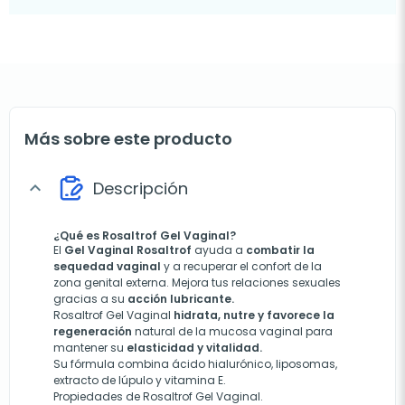
Más sobre este producto
Descripción
expand_more
¿Qué es Rosaltrof Gel Vaginal?
El
Gel Vaginal Rosaltrof
ayuda a
combatir la
sequedad vaginal
y a recuperar el confort de la
zona genital externa. Mejora tus relaciones sexuales
gracias a su
acción lubricante.
Rosaltrof Gel Vaginal
hidrata, nutre y favorece la
regeneración
natural de la mucosa vaginal para
mantener su
elasticidad y vitalidad.
Su fórmula combina ácido hialurónico, liposomas,
extracto de lúpulo y vitamina E.
Propiedades de Rosaltrof Gel Vaginal.