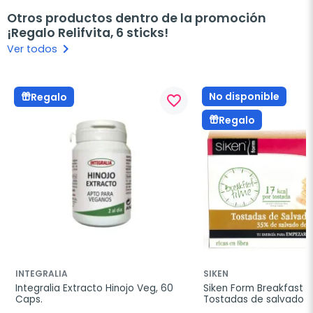
Otros productos dentro de la promoción
¡Regalo Relifvita, 6 sticks!
keyboard_arrow_right
Ver todos
No disponible
Regalo
favorite_border
Regalo
INTEGRALIA
SIKEN
Integralia Extracto Hinojo Veg, 60 
Siken Form Breakfast T
Caps.
Tostadas de salvado de
250g.