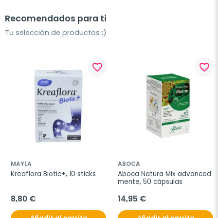
Recomendados para ti
Tu selección de productos ;)
favorite_border
favorite_border
MAYLA
ABOCA
Kreaflora Biotic+, 10 sticks
Aboca Natura Mix advanced 
mente, 50 cápsulas
8,80 €
14,95 €