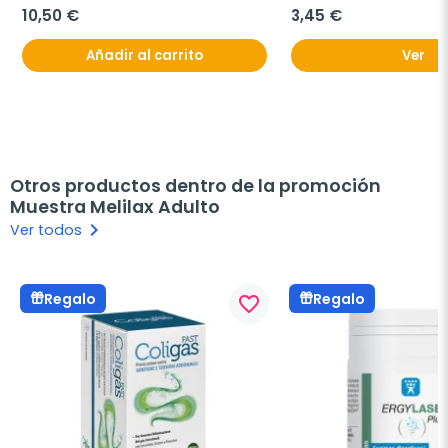
10,50 €
3,45 €
Añadir al carrito
Ver
Otros productos dentro de la promoción
Muestra Melilax Adulto
keyboard_arrow_right
Ver todos
Regalo
Regalo
favorite_border