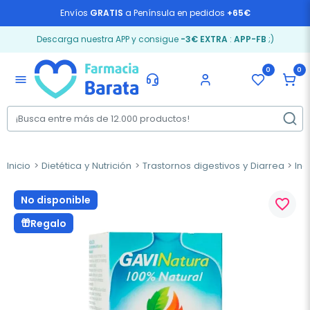
Envíos
GRATIS
a Península en pedidos
+65€
Descarga nuestra APP y consigue
-3€ EXTRA
:
APP-FB
;)
0
0
menu
Inicio
Dietética y Nutrición
Trastornos digestivos y Diarrea
Ind
No disponible
favorite_border
Regalo