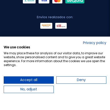
Envíos realizados con:
No lo decimos nosotros...
Privacy policy
We use cookies
¡Tu opinión es importante!
We may place these for analysis of our visitor data, to improve our
website, show personalised content and to give you a great website
experience. For more information about the cookies we use open the
settings.
Copyright © 2010-2026 Farmacia Barata S.L. Todos los
derechos reservados.
Accept all
Deny
No, adjust
Total:
17,50 €