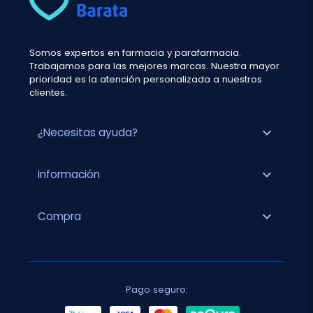
Somos expertos en farmacia y parafarmacia.
Trabajamos para las mejores marcas. Nuestra mayor
prioridad es la atención personalizada a nuestros
clientes.
expand_more
¿Necesitas ayuda?
expand_more
Información
expand_more
Compra
Pago seguro: