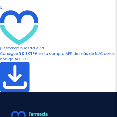
x
¡Descarga nuestra APP!
Consigue
3€ EXTRA
en tu compra APP de más de 50€ con el
código APP-FB