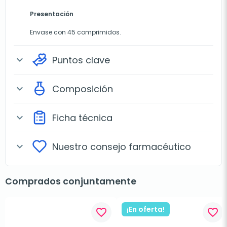
Presentación
Envase con 45 comprimidos.
Puntos clave
expand_more
Composición
expand_more
Ficha técnica
expand_more
Nuestro consejo farmacéutico
expand_more
Comprados conjuntamente
¡En oferta!
favorite_border
favorite_border