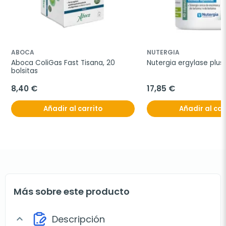
ABOCA
NUTERGIA
Aboca ColiGas Fast Tisana, 20 
Nutergia ergylase plus
bolsitas
8,40 €
17,85 €
Añadir al carrito
Añadir al car
Más sobre este producto
Descripción
expand_more