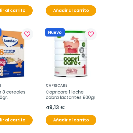
ir al carrito
Añadir al carrito
Nuevo
favorite_border
favorite_border
N
CAPRICARE
 8 cereales 
Capricare 1 leche 
0gr.
cabra lactantes 800gr
49,13 €
ir al carrito
Añadir al carrito