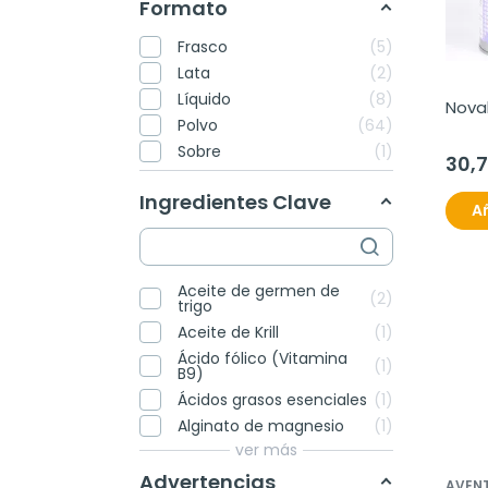
Formato
Frasco
5
Lata
2
Líquido
8
Noval
Polvo
64
Sobre
1
30,
Ingredientes Clave
Añ
Aceite de germen de
2
trigo
Aceite de Krill
1
Ácido fólico (Vitamina
1
B9)
Ácidos grasos esenciales
1
Alginato de magnesio
1
ver más
Advertencias
AVEN