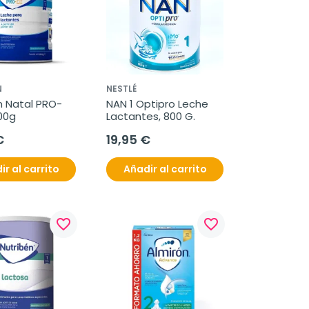
N
NESTLÉ
n Natal PRO-
NAN 1 Optipro Leche 
800g
Lactantes, 800 G.
€
19,95 €
ir al carrito
Añadir al carrito
favorite_border
favorite_border