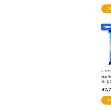
Añ
Nue
NUTRI
Nutri
ac p
42,
Añ