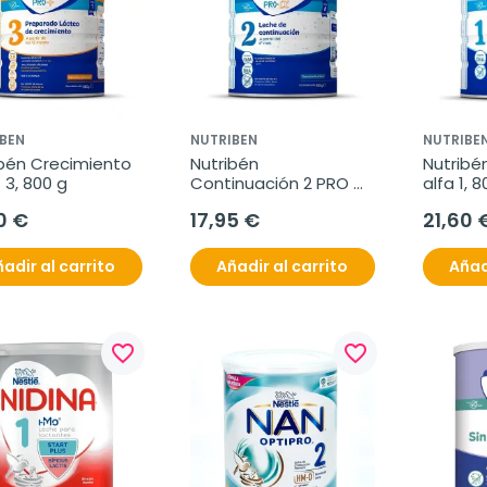
BEN
NUTRIBEN
NUTRIBE
bén Crecimiento 
Nutribén 
Nutribé
3, 800 g
Continuación 2 PRO 
alfa 1, 
Alfa, 800 g
0 €
17,95 €
21,60 
adir al carrito
Añadir al carrito
Añad
favorite_border
favorite_border