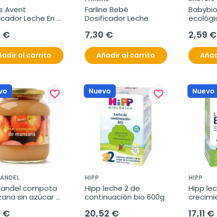
ps Avent 
Farline Bebé 
Babybio 
icador Leche En 
Dosificador Leche
ecológi
, 1 unidad
verdura
0 €
7,30 €
2,59 €
adir al carrito
Añadir al carrito
Añad
vo
Nuevo
Nuevo
favorite_border
favorite_border
ANDEL
HIPP
HIPP
andel compota 
Hipp leche 2 de 
Hipp lec
ana sin azúcar 
continuación bio 600g
crecimi
700g
8 €
20,52 €
17,11 €