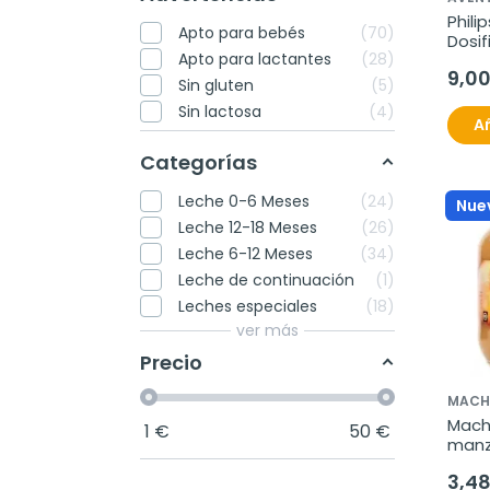
Phili
Apto para bebés
70
Dosif
Apto para lactantes
28
Polvo
9,0
Sin gluten
5
Sin lactosa
4
Añ
Categorías
Leche 0-6 Meses
24
Nue
Leche 12-18 Meses
26
Leche 6-12 Meses
34
Leche de continuación
1
Leches especiales
18
ver más
Precio
MACH
Mach
1
€
50
€
manz
bio 
3,4