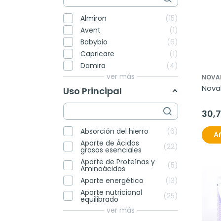
Almiron
15
Avent
1
Babybio
6
Capricare
1
Damira
4
ver más
NOVA
Noval
Uso Principal
30,
Absorción del hierro
6
Añ
Aporte de Ácidos
22
grasos esenciales
Aporte de Proteínas y
5
Aminoácidos
Aporte energético
13
Aporte nutricional
25
equilibrado
ver más