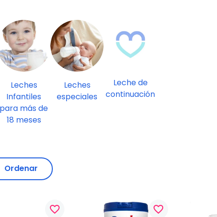
Leche de
Leches
Leches
continuación
Infantiles
especiales
para más de
18 meses
Ordenar
favorite_border
favorite_border