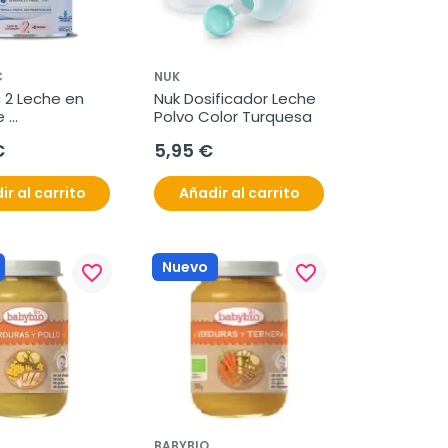
C
NUK
 2 Leche en 
Nuk Dosificador Leche 
 
Polvo Color Turquesa
ación 6-12 
€
5,95 €
800 g
ir al carrito
Añadir al carrito
Nuevo
favorite_border
favorite_border
BABYBIO