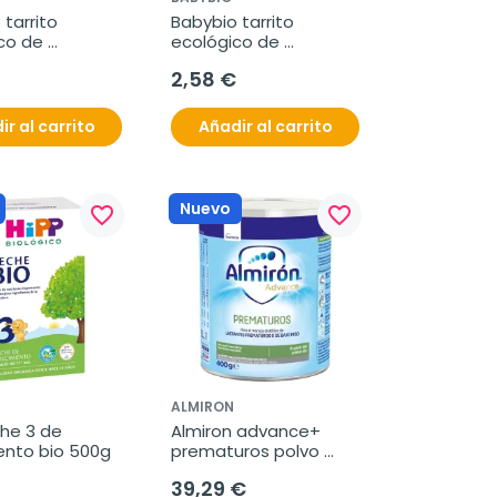
tarrito 
Babybio tarrito 
co de 
ecológico de 
s y pollo 200g
verduras y ternera 
2,58 €
200g
ir al carrito
Añadir al carrito
Nuevo
favorite_border
favorite_border
ALMIRON
he 3 de 
Almiron advance+ 
ento bio 500g
prematuros polvo 
400 g
39,29 €