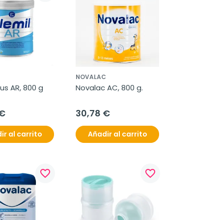
NOVALAC
lus AR, 800 g
Novalac AC, 800 g.
 €
30,78 €
ir al carrito
Añadir al carrito
favorite_border
favorite_border