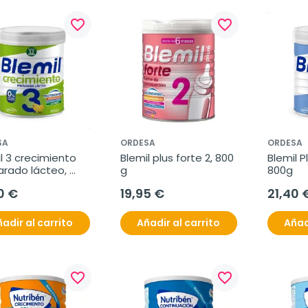
favorite_border
favorite_border
SA
ORDESA
ORDESA
l 3 crecimiento 
Blemil plus forte 2, 800 
Blemil Pl
rado lácteo, 
g
800g
g
0 €
19,95 €
21,40 
adir al carrito
Añadir al carrito
Añad
favorite_border
favorite_border