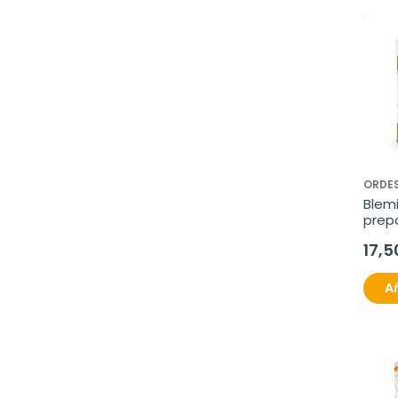
ORDE
Blemi
prepa
800 
17,5
Añ