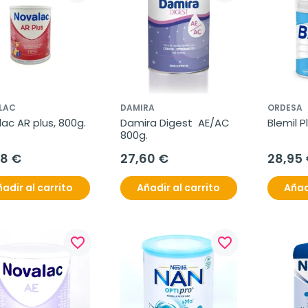
LAC
DAMIRA
ORDESA
ac AR plus, 800g.
Damira Digest  AE/AC 
Blemil P
800g.
78 €
27,60 €
28,95
adir al carrito
Añadir al carrito
Añad
favorite_border
favorite_border