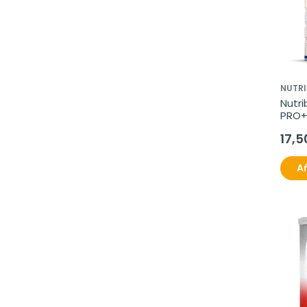
NUTRI
Nutri
PRO+ 
17,5
Añ