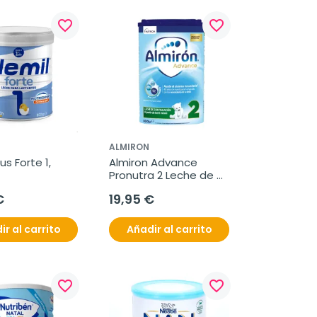
favorite_border
favorite_border
ALMIRON
us Forte 1, 
Almiron Advance 
Pronutra 2 Leche de 
Continuación, 800 g
€
19,95 €
ir al carrito
Añadir al carrito
favorite_border
favorite_border