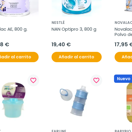
NESTLÉ
NOVALA
ac AE, 800 g.
NAN Optipro 3, 800 g
Novalac
Polvo de
Continu
78 €
19,40 €
17,95 
Meses, 
adir al carrito
Añadir al carrito
Añad
Nuevo
favorite_border
favorite_border
T
FARLINE
BABYBIO