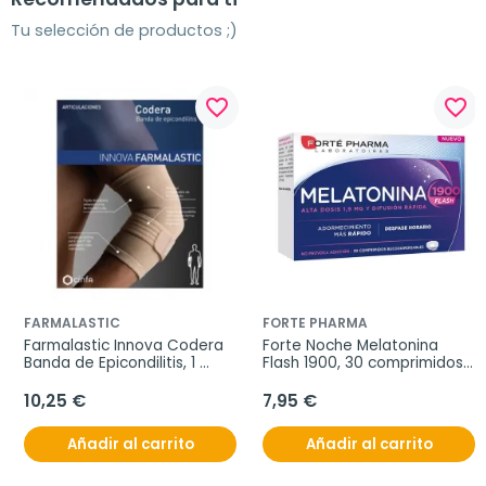
Tu selección de productos ;)
favorite_border
favorite_border
FARMALASTIC
FORTE PHARMA
Farmalastic Innova Codera 
Forte Noche Melatonina 
Banda de Epicondilitis, 1 
Flash 1900, 30 comprimidos 
unidad
bucodispersables
10,25 €
7,95 €
Añadir al carrito
Añadir al carrito