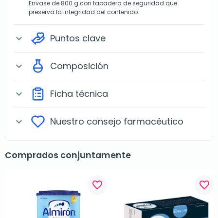
Envase de 800 g con tapadera de seguridad que
preserva la integridad del contenido.
Puntos clave
expand_more
Composición
expand_more
Ficha técnica
expand_more
Nuestro consejo farmacéutico
expand_more
Comprados conjuntamente
favorite_border
favorite_border