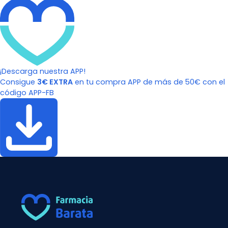
¡Descarga nuestra APP!
Consigue
3€ EXTRA
en tu compra APP de más de 50€ con el
código APP-FB