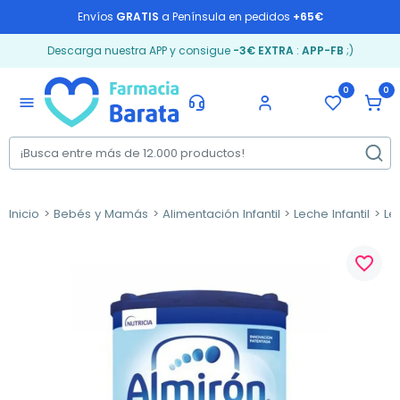
Envíos
GRATIS
a Península en pedidos
+65€
Descarga nuestra APP y consigue
-3€ EXTRA
:
APP-FB
;)
0
0
menu
Inicio
Bebés y Mamás
Alimentación Infantil
Leche Infantil
Le
favorite_border