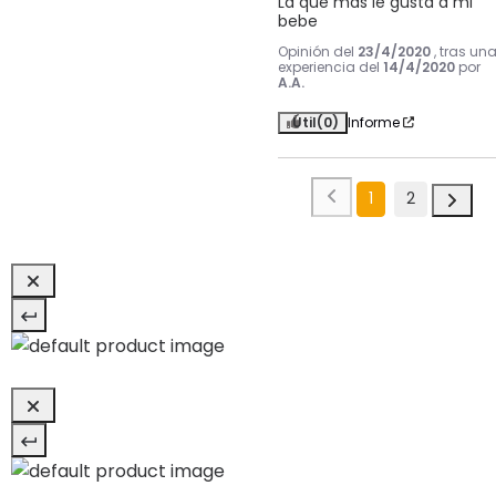
La que mas le gusta a mi 
bebe
Opinión del
23/4/2020
, tras un
experiencia del
14/4/2020
por
A.A.
Útil
(0)
Informe
1
2