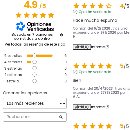
4.9
4
/
5
/
5
Opinión verificada
Hace mucha espuma
Opinión del
6/2/2026
, tras una
experiencia del
9/1/2026
por
Me
Basado en
7
opiniones
H.
sometidas a control
Ver todas las reseñas de este sitio
Útil
(0)
Informe
5
estrellas
6
4
estrellas
1
5
/
5
3
estrellas
0
Opinión verificada
2
estrellas
0
Bien
1
estrella
0
Opinión del
20/4/2023
, tras un
Ordenar las opiniones
experiencia del
27/3/2023
por
A.A.
Útil
(0)
Informe
5
/
5