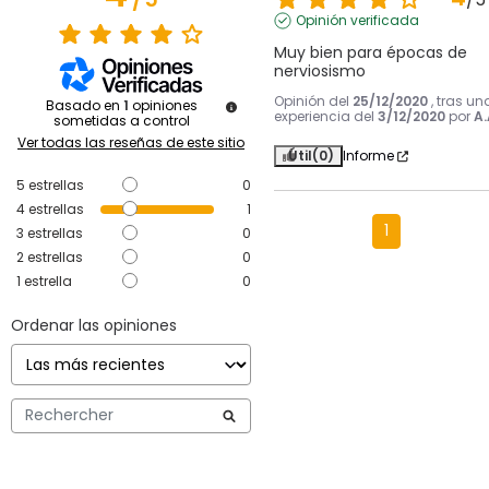
Opinión verificada
Muy bien para épocas de 
nerviosismo
Opinión del
25/12/2020
, tras un
Basado en
1
opiniones
experiencia del
3/12/2020
por
A.
sometidas a control
Ver todas las reseñas de este sitio
Útil
(0)
Informe
5
estrellas
0
4
estrellas
1
1
3
estrellas
0
2
estrellas
0
1
estrella
0
Ordenar las opiniones