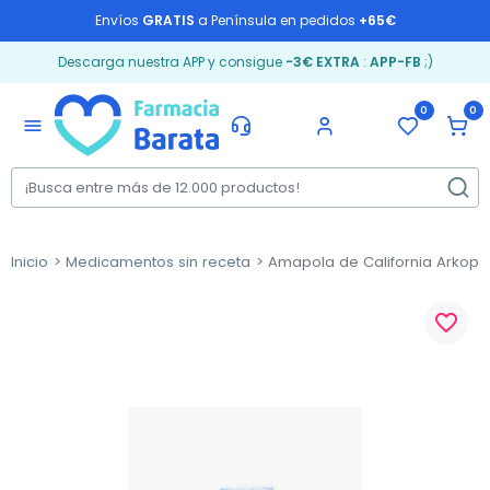
Envíos
GRATIS
a Península en pedidos
+65€
Descarga nuestra APP y consigue
-3€ EXTRA
:
APP-FB
;)
0
0
menu
Inicio
Medicamentos sin receta
Amapola de California Arkoph
favorite_border