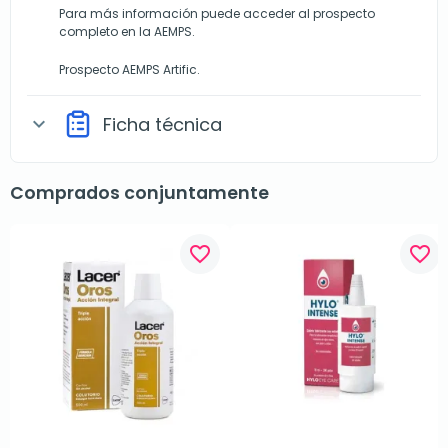
Para más información puede acceder al prospecto
completo en la AEMPS.
Prospecto AEMPS Artific
.
Ficha técnica
expand_more
Comprados conjuntamente
favorite_border
favorite_border