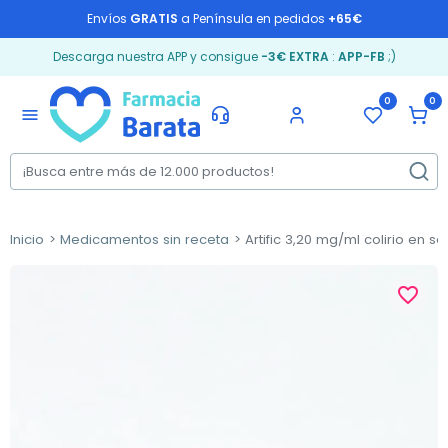
Envíos
GRATIS
a Península en pedidos
+65€
Descarga nuestra APP y consigue
-3€ EXTRA
:
APP-FB
;)
0
0
menu
Inicio
Medicamentos sin receta
Artific 3,20 mg/ml colirio en so
favorite_border