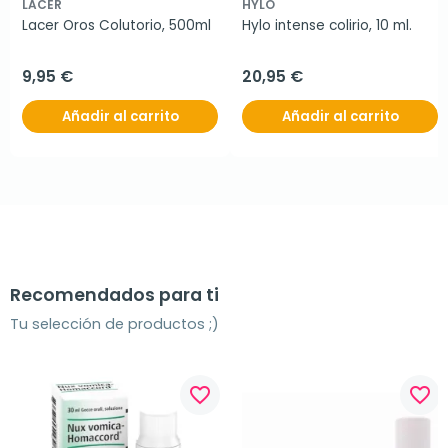
LACER
HYLO
Lacer Oros Colutorio, 500ml
Hylo intense colirio, 10 ml.
9,95 €
20,95 €
Añadir al carrito
Añadir al carrito
Recomendados para ti
Tu selección de productos ;)
favorite_border
favorite_border