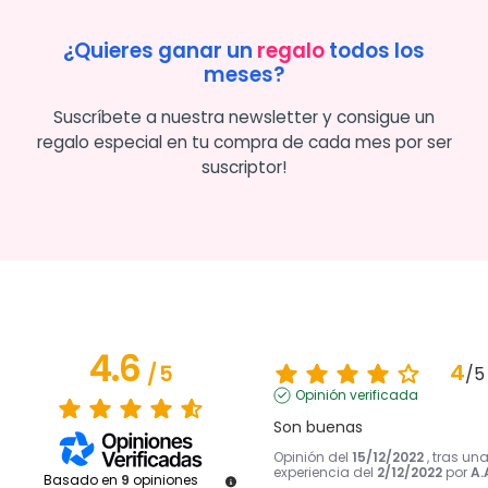
¿Quieres ganar un
regalo
todos los
meses?
Suscríbete a nuestra newsletter y consigue un
regalo especial en tu compra de cada mes por ser
suscriptor!
4.6
4
/
5
/
5
Opinión verificada
Son buenas
Opinión del
15/12/2022
, tras un
experiencia del
2/12/2022
por
A.
Basado en
9
opiniones