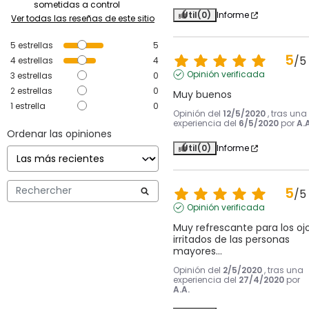
sometidas a control
Útil
(0)
Informe
Ver todas las reseñas de este sitio
5
estrellas
5
5
/
5
4
estrellas
4
Opinión verificada
3
estrellas
0
2
estrellas
0
Muy buenos
1
estrella
0
Opinión del
12/5/2020
, tras una
experiencia del
6/5/2020
por
A.A
Ordenar las opiniones
Útil
(0)
Informe
5
/
5
Opinión verificada
Muy refrescante para los ojo
irritados de las personas 
mayores...
Opinión del
2/5/2020
, tras una
experiencia del
27/4/2020
por
A.A.