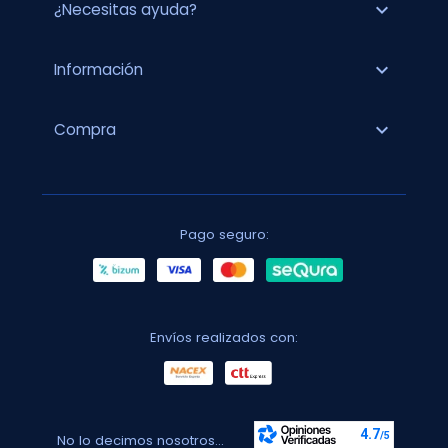
expand_more
¿Necesitas ayuda?
expand_more
Información
expand_more
Compra
Pago seguro:
Envíos realizados con:
No lo decimos nosotros...