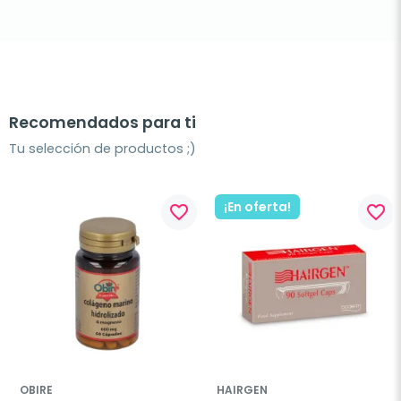
Recomendados para ti
Tu selección de productos ;)
¡En oferta!
favorite_border
favorite_border
OBIRE
HAIRGEN