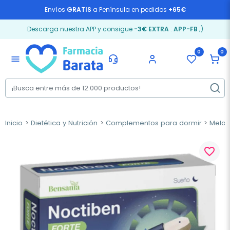
Envíos
GRATIS
a Península en pedidos
+65€
Descarga nuestra APP y consigue
-3€ EXTRA
:
APP-FB
;)
0
0
menu
Inicio
Dietética y Nutrición
Complementos para dormir
Melat
favorite_border