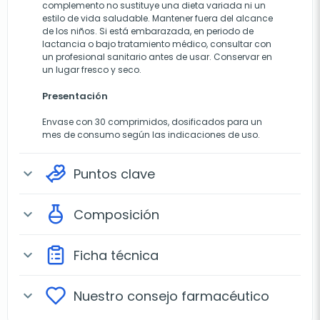
complemento no sustituye una dieta variada ni un
estilo de vida saludable. Mantener fuera del alcance
de los niños. Si está embarazada, en periodo de
lactancia o bajo tratamiento médico, consultar con
un profesional sanitario antes de usar. Conservar en
un lugar fresco y seco.
Presentación
Envase con 30 comprimidos, dosificados para un
mes de consumo según las indicaciones de uso.
Puntos clave
expand_more
Composición
expand_more
Ficha técnica
expand_more
Nuestro consejo farmacéutico
expand_more