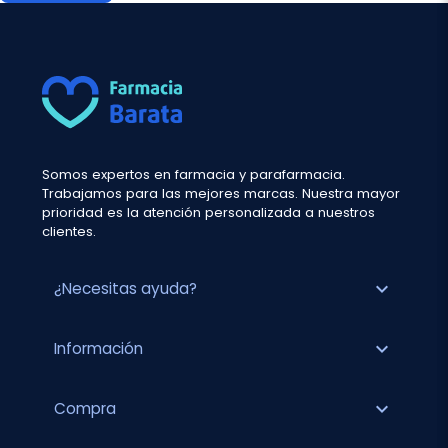
Somos expertos en farmacia y parafarmacia.
Trabajamos para las mejores marcas. Nuestra mayor
prioridad es la atención personalizada a nuestros
clientes.
expand_more
¿Necesitas ayuda?
expand_more
Información
expand_more
Compra