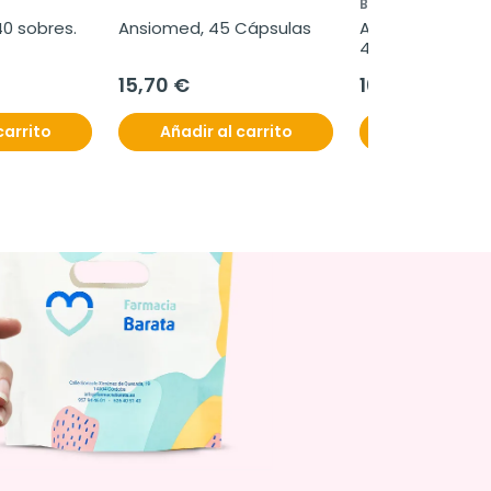
BIOSERUM
40 sobres.
Ansiomed, 45 Cápsulas
Ansiomed Mente 
45 comprimido
15,70 €
16,30 €
carrito
Añadir al carrito
Añadir al c