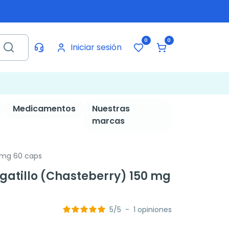
0
0
Iniciar sesión
Medicamentos
Nuestras
marcas
0 mg 60 caps
zgatillo (Chasteberry) 150 mg
5
/
5
-
1
opiniones