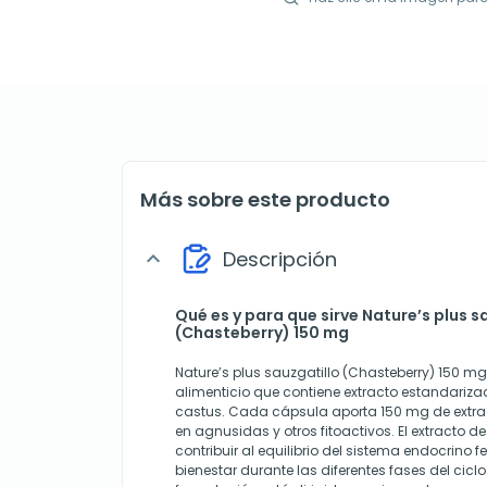
Más sobre este producto
Descripción
expand_more
Qué es y para que sirve Nature’s plus s
(Chasteberry) 150 mg
Nature’s plus sauzgatillo (Chasteberry) 150 
alimenticio que contiene extracto estandariza
castus. Cada cápsula aporta 150 mg de extra
en agnusidas y otros fitoactivos. El extracto d
contribuir al equilibrio del sistema endocrino f
bienestar durante las diferentes fases del cicl