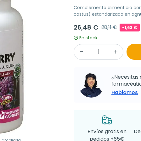
Complemento alimenticio con e
castus) estandarizado en agn
26,48 €
28,11 €
-1,63 €
En stock
¿Necesitas 
farmacéutic
Hablamos
Envíos gratis en
De
pedidos +65€
a ampliarla