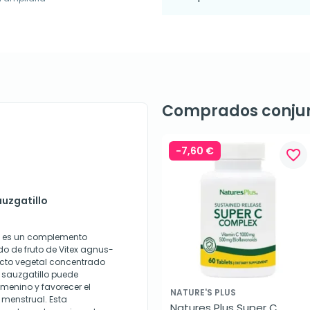
Comprados conju
-7,60 €
favorite_border
auzgatillo
mg es un complemento
do de fruto de Vitex agnus-
cto vegetal concentrado
e sauzgatillo puede
emenino y favorecer el
NATURE'S PLUS
o menstrual. Esta
Natures Plus Super C 