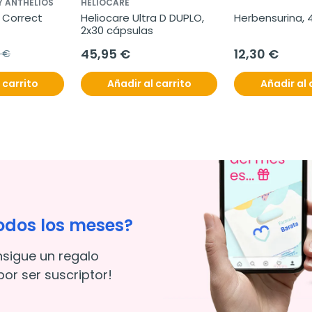
Y ANTHELIOS
HELIOCARE
 Correct 
Heliocare Ultra D DUPLO, 
Herbensurina, 
2x30 cápsulas
45,95 €
12,30 €
5 €
 carrito
Añadir al carrito
Añadir al 
odos los meses?
nsigue un regalo
or ser suscriptor!