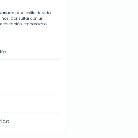
ariada ni un estilo de vida
niños. Consultar con un
o medicación, embarazo o
tón.
tico