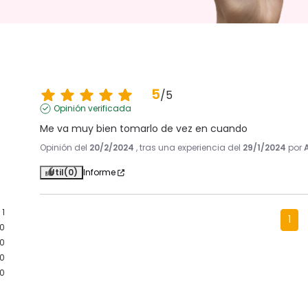
5
/
5
Opinión verificada
Me va muy bien tomarlo de vez en cuando
Opinión del
20/2/2024
, tras una experiencia del
29/1/2024
por
Útil
(0)
Informe
1
1
0
0
0
0