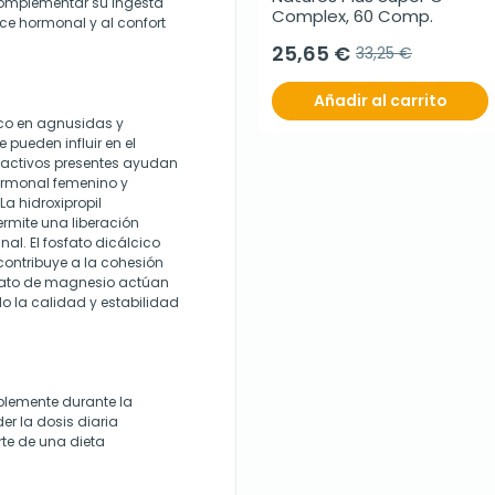
complementar su ingesta
Complex, 60 Comp.
e hormonal y al confort
25,65 €
33,25 €
Añadir al carrito
rico en agnusidas y
pueden influir en el
toactivos presentes ayudan
ormonal femenino y
a hidroxipropil
ermite una liberación
nal. El fosfato dicálcico
contribuye a la cohesión
earato de magnesio actúan
 la calidad y estabilidad
iblemente durante la
r la dosis diaria
te de una dieta