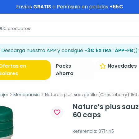
Envíos
GRATIS
a Península en pedidos
+65€
Descarga nuestra APP y consigue
-3€ EXTRA
:
APP-FB
;)
Ofertas en
Packs
Novedades
Solares
Ahorro
ujer
Menopausia
Nature’s plus sauzgatillo (Chasteberry) 15
Nature’s plus sau
favorite_border
60 caps
Referencia: 071445