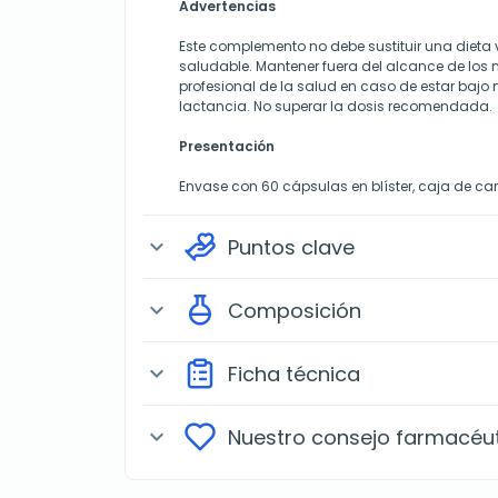
Advertencias
Este complemento no debe sustituir una dieta v
saludable. Mantener fuera del alcance de los 
profesional de la salud en caso de estar baj
lactancia. No superar la dosis recomendada.
Presentación
Envase con 60 cápsulas en blíster, caja de car
Puntos clave
expand_more
Composición
expand_more
Ficha técnica
expand_more
Nuestro consejo farmacéu
expand_more