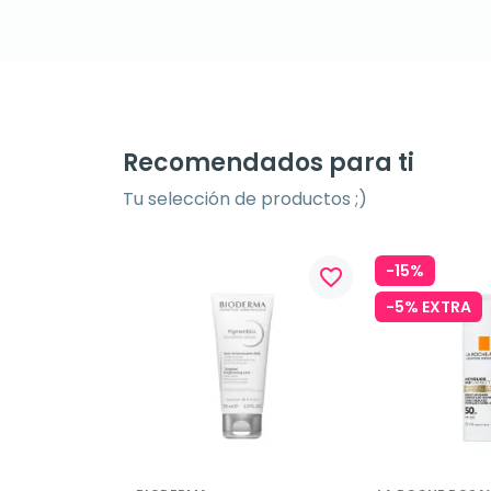
Recomendados para ti
Tu selección de productos ;)
-15%
favorite_border
-5% EXTRA