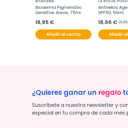
BIODERMA
LA ROCHE POSA
Bioderma Pigmentbio 
Anthelios Age
Sensitive Areas, 75ml.
SPF50, 50ml.
18,95 €
18,66 €
21,9
Añadir al carrito
Añadir al
¿Quieres ganar un
regalo
t
Suscríbete a nuestra newsletter y co
especial en tu compra de cada mes p