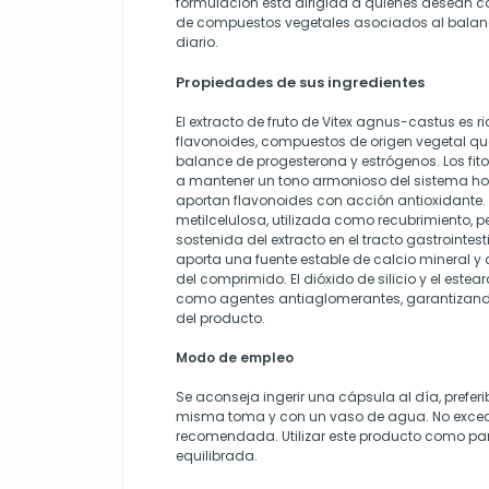
formulación está dirigida a quienes desean 
de compuestos vegetales asociados al balanc
diario.
Propiedades de sus ingredientes
El extracto de fruto de Vitex agnus-castus es 
flavonoides, compuestos de origen vegetal que 
balance de progesterona y estrógenos. Los fi
a mantener un tono armonioso del sistema h
aportan flavonoides con acción antioxidante. L
metilcelulosa, utilizada como recubrimiento, p
sostenida del extracto en el tracto gastrointesti
aporta una fuente estable de calcio mineral y 
del comprimido. El dióxido de silicio y el est
como agentes antiaglomerantes, garantizando
del producto.
Modo de empleo
Se aconseja ingerir una cápsula al día, prefer
misma toma y con un vaso de agua. No excede
recomendada. Utilizar este producto como par
equilibrada.