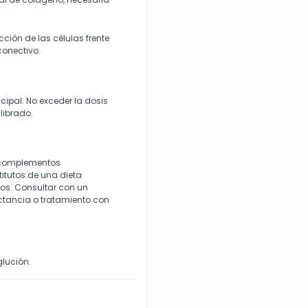
cción de las células frente
conectivo.
cipal. No exceder la dosis
librado.
s complementos
titutos de una dieta
ños. Consultar con un
ctancia o tratamiento con
glución.