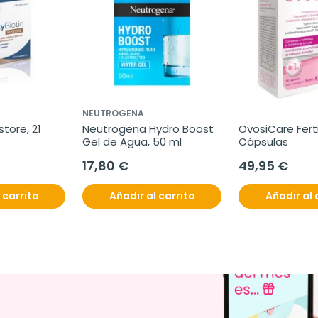
NEUTROGENA
tore, 21 
Neutrogena Hydro Boost 
OvosiCare Fertil
Gel de Agua, 50 ml
Cápsulas
17,80 €
49,95 €
 carrito
Añadir al carrito
Añadir al 