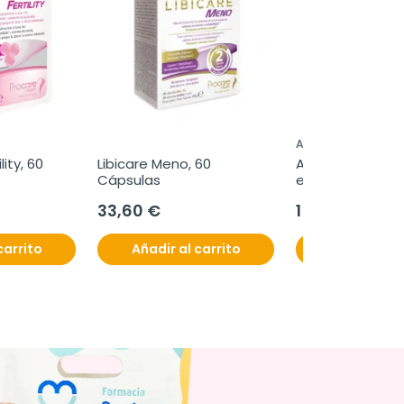
ABOCA
ity, 60 
Libicare Meno, 60 
Aboca Aliviolas Fi
Cápsulas
estreñimiento, 9
cápsulas
33,60 €
15,50 €
carrito
Añadir al carrito
Añadir al c