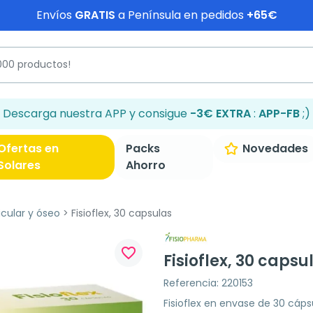
Envíos
GRATIS
a Península en pedidos
+65€
Descarga nuestra APP y consigue
-3€ EXTRA
:
APP-FB
;)
Ofertas en
Packs
Novedades
Solares
Ahorro
icular y óseo
Fisioflex, 30 capsulas
favorite_border
Fisioflex, 30 capsu
Referencia: 220153
Fisioflex en envase de 30 cáp