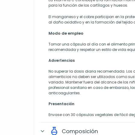
para la función de los cartílagos y huesos.
El manganeso y el cobre participan en la prote
al daño oxidativo y en la formación del tejido 
Modo de empleo
Tomar una cápsula al día con el alimento prin
recomendada y respetar un estilo de vida equi
Advertencias
No superar la dosis diaria recomendada. Lo
alimenticios no deben ser utilizados como sus
variada. Mantener fuera del alcance de los ni
profesional sanitario en caso de embarazo, la
anticoagulantes.
Presentación
Envase con 30 cápsulas vegetales de fácil de
Composición
expand_more