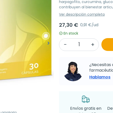
harpagofito, curcumina, gluco
contribuyen al bienestar articu
Ver descripción completa
27,30 €
0,91 €/ud
En stock
keyboard_arrow_right
Siguiente
¿Necesitas 
farmacéutic
Hablamos
Envíos gratis en
De
a ampliarla