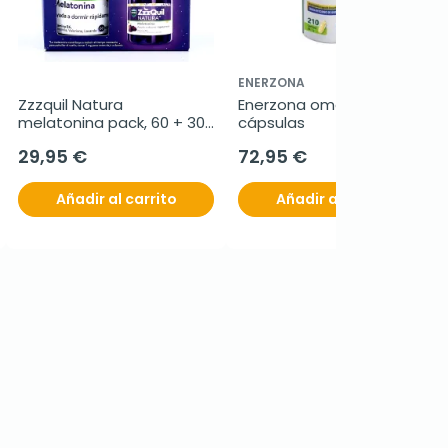
ENERZONA
Zzzquil Natura 
Enerzona omega 3 RX, 210 
melatonina pack, 60 + 30 
cápsulas
cápsulas
29,95 €
72,95 €
Añadir al carrito
Añadir al carrito