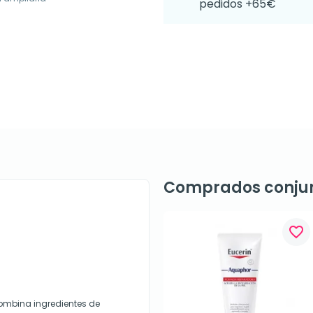
pedidos +65€
Comprados conju
favorite_border
combina ingredientes de