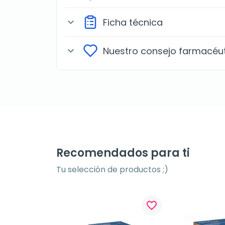
Ficha técnica
expand_more
Nuestro consejo farmacéu
expand_more
Recomendados para ti
Tu selección de productos ;)
favorite_border