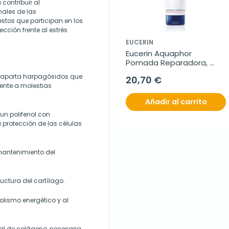
contribuir al
males de las
stos que participan en los
ección frente al estrés
EUCERIN
Eucerin Aquaphor 
Pomada Reparadora, 
220ml.
 aporta harpagósidos que
20,70 €
ente a molestias
Añadir al carrito
un polifenol con
 protección de las células
mantenimiento del
ructura del cartílago.
olismo energético y al
al de colágeno, necesaria