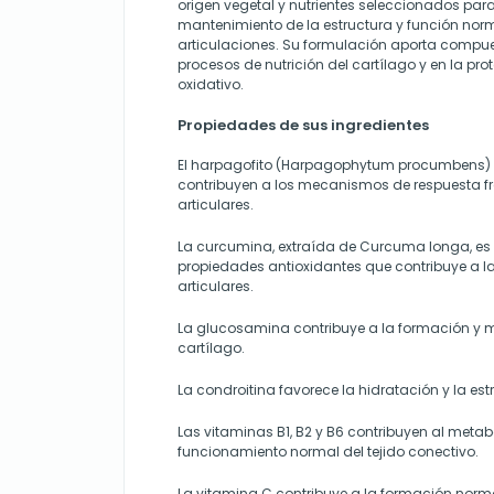
origen vegetal y nutrientes seleccionados para 
mantenimiento de la estructura y función nor
articulaciones. Su formulación aporta compue
procesos de nutrición del cartílago y en la prot
oxidativo.
Propiedades de sus ingredientes
El harpagofito (Harpagophytum procumbens)
contribuyen a los mecanismos de respuesta fr
articulares.
La curcumina, extraída de Curcuma longa, es 
propiedades antioxidantes que contribuye a la
articulares.
La glucosamina contribuye a la formación y 
cartílago.
La condroitina favorece la hidratación y la est
Las vitaminas B1, B2 y B6 contribuyen al metab
funcionamiento normal del tejido conectivo.
La vitamina C contribuye a la formación norm