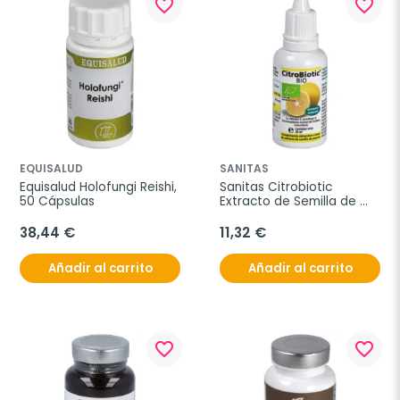
favorite_border
favorite_border
EQUISALUD
SANITAS
Equisalud Holofungi Reishi, 
Sanitas Citrobiotic 
50 Cápsulas
Extracto de Semilla de 
Pomelo, 20 ml.
38,44 €
11,32 €
Añadir al carrito
Añadir al carrito
favorite_border
favorite_border