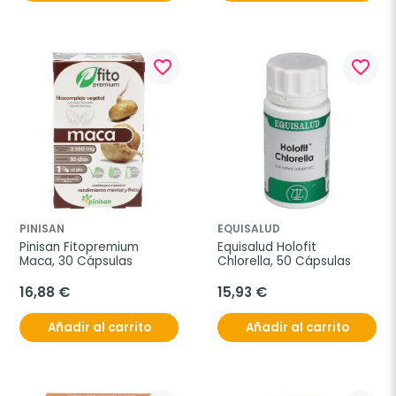
favorite_border
favorite_border
PINISAN
EQUISALUD
Pinisan Fitopremium 
Equisalud Holofit 
Maca, 30 Cápsulas
Chlorella, 50 Cápsulas
16,88 €
15,93 €
Añadir al carrito
Añadir al carrito