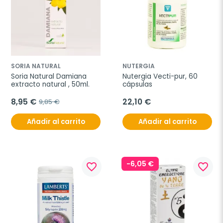
SORIA NATURAL
NUTERGIA
Soria Natural Damiana 
Nutergia Vecti-pur, 60 
extracto natural , 50ml.
cápsulas
8,95 €
22,10 €
9,85 €
Añadir al carrito
Añadir al carrito
-6,05 €
favorite_border
favorite_border