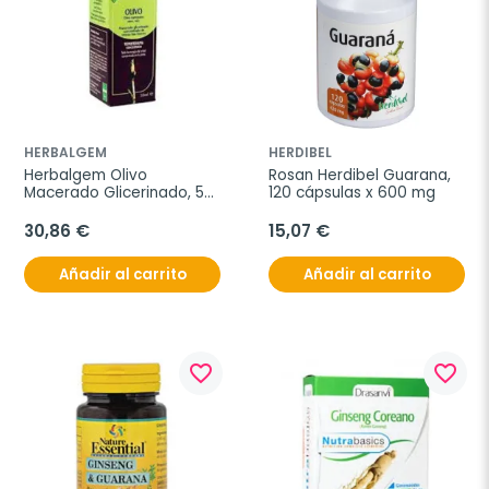
HERBALGEM
HERDIBEL
Herbalgem Olivo 
Rosan Herdibel Guarana, 
Macerado Glicerinado, 50 
120 cápsulas x 600 mg
ml
30,86 €
15,07 €
Añadir al carrito
Añadir al carrito
favorite_border
favorite_border