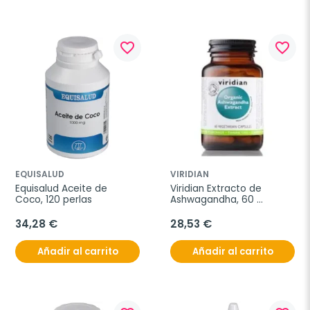
favorite_border
favorite_border
EQUISALUD
VIRIDIAN
Equisalud Aceite de 
Viridian Extracto de 
Coco, 120 perlas
Ashwagandha, 60 
Cápsulas Bio
34,28 €
28,53 €
Añadir al carrito
Añadir al carrito