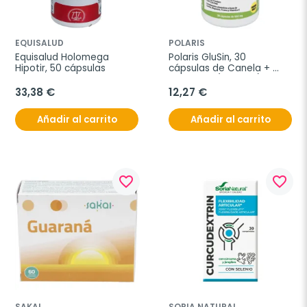
EQUISALUD
POLARIS
Equisalud Holomega 
Polaris GluSin, 30 
Hipotir, 50 cápsulas
cápsulas de Canela + 
Magnesio (600 mg)
33,38 €
12,27 €
Añadir al carrito
Añadir al carrito
favorite_border
favorite_border
SAKAI
SORIA NATURAL