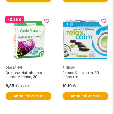
-0,89 €
favorite_border
favorite_border
DRASANVI
PINISAN
Drasanvi Nutrabasics 
Pinisan Relaxcalm, 30 
Cardo Mariano, 30 
Cápsulas
Cápsulas
8,85 €
10,19 €
9,74 €
Añadir al carrito
Añadir al carrito