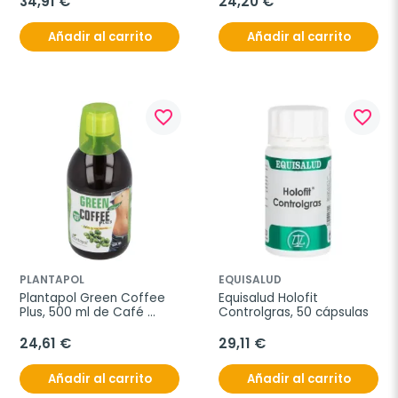
34,91 €
24,20 €
Añadir al carrito
Añadir al carrito
favorite_border
favorite_border
PLANTAPOL
EQUISALUD
Plantapol Green Coffee 
Equisalud Holofit 
Plus, 500 ml de Café 
Controlgras, 50 cápsulas
Verde Líquido
24,61 €
29,11 €
Añadir al carrito
Añadir al carrito