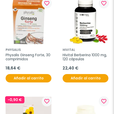
favorite_border
favorite_border
PHYSALIS
HIVITAL
Physalis Ginseng Forte, 30 
Hivital Berberina 1000 mg, 
comprimidos
120 cápsulas
18,64 €
22,40 €
Añadir al carrito
Añadir al carrito
-0,90 €
favorite_border
favorite_border