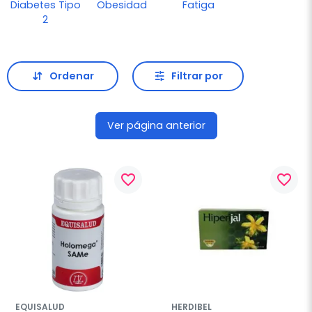
Diabetes Tipo
Obesidad
Fatiga
2
Ordenar
Filtrar por
Ver página anterior
favorite_border
favorite_border
EQUISALUD
HERDIBEL