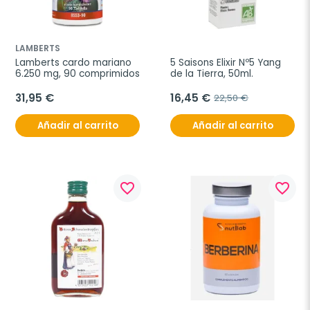
LAMBERTS
Lamberts cardo mariano 
5 Saisons Elixir Nº5 Yang 
6.250 mg, 90 comprimidos
de la Tierra, 50ml.
31,95 €
16,45 €
22,50 €
Añadir al carrito
Añadir al carrito
favorite_border
favorite_border