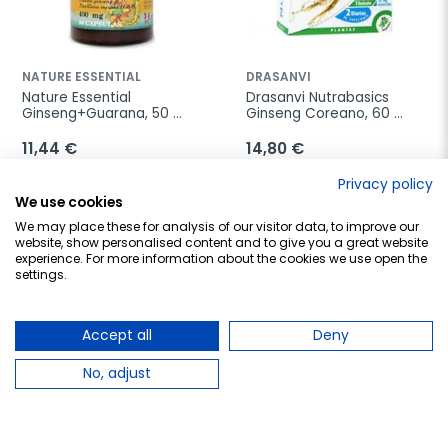
NATURE ESSENTIAL
DRASANVI
Nature Essential 
Drasanvi Nutrabasics 
Ginseng+Guarana, 50 
Ginseng Coreano, 60 
cápsulas de 400 mg
cápsulas
11,44 €
14,80 €
Privacy policy
Añadir al carrito
Añadir al carrito
We use cookies
We may place these for analysis of our visitor data, to improve our
website, show personalised content and to give you a great website
experience. For more information about the cookies we use open the
settings.
favorite_border
favorite_border
Accept all
Deny
No, adjust