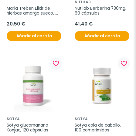
NUTILAB
Maria Treben Elixir de 
Nutilab Berberina 730mg, 
hierbas amargo sueco, 
60 cápsulas
200 ml
20,50 €
41,40 €
Añadir al carrito
Añadir al carrito
favorite_border
favorite_border
SOTYA
SOTYA
Sotya glucomanano 
Sotya cola de caballo, 
Konjac, 120 cápsulas
100 comprimidos