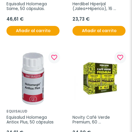
Equisalud Holomega 
Herdibel Hiperijal 
Same, 50 cápsulas.
(Jalea+Hiperico), 16 
ampollas
46,61 €
23,73 €
Añadir al carrito
Añadir al carrito
favorite_border
favorite_border
EQUISALUD
Equisalud Holomega 
Novity Café Verde 
Antiox Plus, 50 cápsulas
Premium, 60 
comprimidos, 2 blister de 
30 unidades