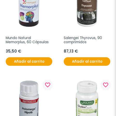
Mundo Natural 
Salengei Thyrovus, 90 
Memorplus, 60 Cápsulas
comprimidos
35,50 €
87,13 €
Añadir al carrito
Añadir al carrito
favorite_border
favorite_border