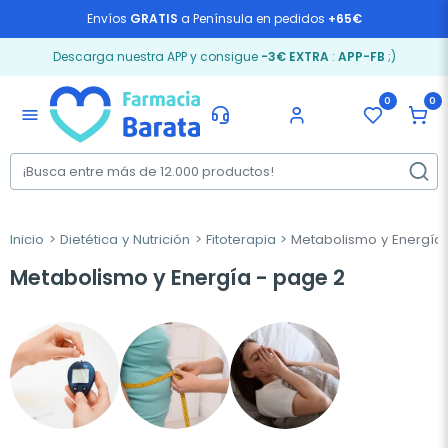
Envíos
GRATIS
a Península en pedidos
+65€
Descarga nuestra APP y consigue
-3€ EXTRA
:
APP-FB
;)
0
0
menu
Inicio
Dietética y Nutrición
Fitoterapia
Metabolismo y Energía
Metabolismo y Energía - page 2