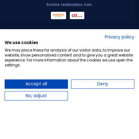
Envíos realizados con:
No lo decimos nosotros...
Privacy policy
We use cookies
¡Tu opinión es importante!
We may place these for analysis of our visitor data, to improve our
website, show personalised content and to give you a great website
experience. For more information about the cookies we use open the
settings.
Copyright © 2010-2026 Farmacia Barata S.L. Todos los
derechos reservados.
Accept all
Deny
No, adjust
Total:
35,56 €
−
+
Añadir al carrito