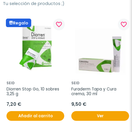
Tu selección de productos ;)
Regalo
favorite_border
favorite_border
SEID
SEID
Diorren Stop Go, 10 sobres 
Furaderm Tapa y Cura 
3,25 g
crema, 30 ml
7,20 €
9,50 €
Añadir al carrito
Ver