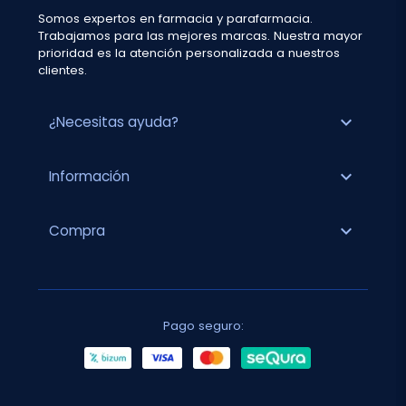
Somos expertos en farmacia y parafarmacia.
Trabajamos para las mejores marcas. Nuestra mayor
prioridad es la atención personalizada a nuestros
clientes.
expand_more
¿Necesitas ayuda?
expand_more
Información
expand_more
Compra
Pago seguro: