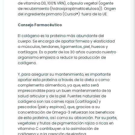
de vitamina D3, 100% VRN), cápsula vegetal (agente
de recubrimiento (hidroxipropilmetilcelulosa)). Origen
del ingrediente primario (Cursol®): fuera de la UE.
Consejo Farmacéutico
El colágeno es la proteína más abundante del
cuerpo. Se encarga de aportar firmeza y elasticidad
a músculos, tendones, ligamentos, piel, huesos y
cartílagos. Es a partir de los 30 años cuando nuestro
organismo empieza a reducir la producción de
colágeno.
Y, para asegurar su mantenimiento, es importante
aportar esta proteína a través de la dieta o como
complemento alimenticio, ya que, esta será
imprescindible para un buen mantenimiento de la
salud articular y de la piel. Fuentes naturales de
colágeno son las carnes rojas (cartílagos) y
pescados (piel y espinas), que, gracias a su
concentración de Omega-3 refuerzan los beneficios
de esta proteína, así como su absorción. Por su parte,
vegetales y frutas de pigmentación rojiza o ricas en
vitamina C contribuyen a la asimilación de
colágeno y a la creación de elastina.