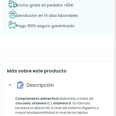
Envíos gratis en pedidos +65€
Devolución en 14 días laborables
Pago 100% seguro garantizado
Más sobre este producto
Descripción
expand_more
Complemento alimenticio
elaborado a base de
cúrcuma
,
vitamina C
y
vitamina D
. Su fórmula
favorece la absorción a nivel del sistema digestivo y
mayor biodisponibilidad a nivel de los tejidos.