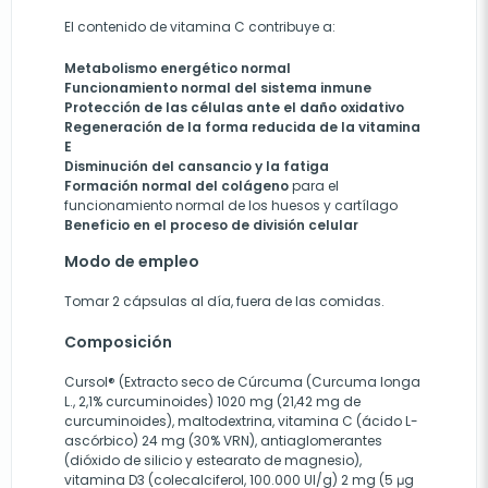
El contenido de vitamina C contribuye a:
Metabolismo energético normal
Funcionamiento normal del sistema inmune
Protección de las células ante el daño oxidativo
Regeneración de la forma reducida de la vitamina
E
Disminución del cansancio y la fatiga
Formación normal del colágeno
para el
funcionamiento normal de los huesos y cartílago
Beneficio en el proceso de división celular
Modo de empleo
Tomar 2 cápsulas al día, fuera de las comidas.
Composición
Cursol® (Extracto seco de Cúrcuma (Curcuma longa
L., 2,1% curcuminoides) 1020 mg (21,42 mg de
curcuminoides), maltodextrina, vitamina C (ácido L-
ascórbico) 24 mg (30% VRN), antiaglomerantes
(dióxido de silicio y estearato de magnesio),
vitamina D3 (colecalciferol, 100.000 UI/g) 2 mg (5 μg