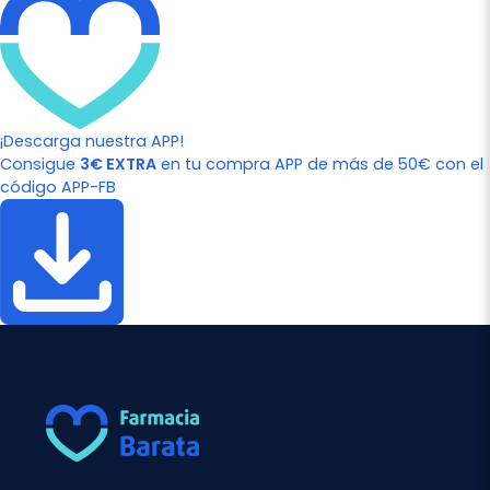
¡Descarga nuestra APP!
Consigue
3€ EXTRA
en tu compra APP de más de 50€ con el
código APP-FB