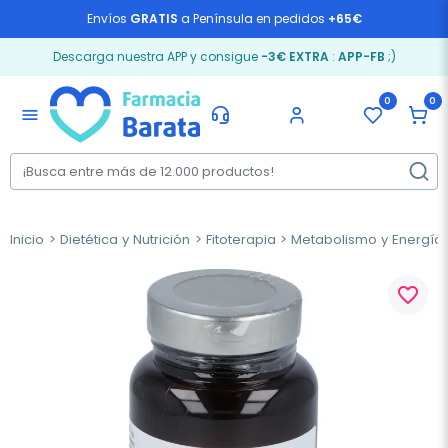
Envíos
GRATIS
a Península en pedidos
+65€
Descarga nuestra APP y consigue
-3€ EXTRA
:
APP-FB
;)
0
0
menu
Inicio
Dietética y Nutrición
Fitoterapia
Metabolismo y Energía
favorite_border