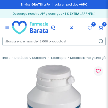
Envíos
GRATIS
a Península en pedidos
+65€
Descarga nuestra APP y consigue
-3€ EXTRA
:
APP-FB
;)
0
0
menu
Inicio
Dietética y Nutrición
Fitoterapia
Metabolismo y Energía
favorite_border