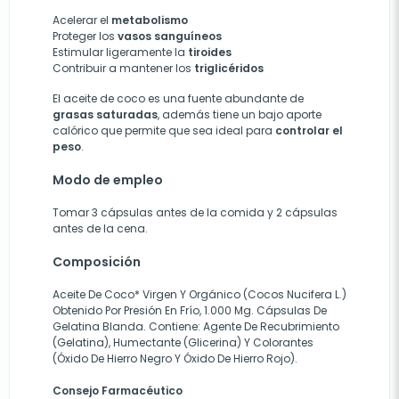
Acelerar el
metabolismo
Proteger los
vasos sanguíneos
Estimular ligeramente la
tiroides
Contribuir a mantener los
triglicéridos
El aceite de coco es una fuente abundante de
grasas saturadas
, además tiene un bajo aporte
calórico que permite que sea ideal para
controlar el
peso
.
Modo de empleo
Tomar 3 cápsulas antes de la comida y 2 cápsulas
antes de la cena.
Composición
Aceite De Coco* Virgen Y Orgánico (Cocos Nucifera L.)
Obtenido Por Presión En Frío, 1.000 Mg. Cápsulas De
Gelatina Blanda. Contiene: Agente De Recubrimiento
(Gelatina), Humectante (Glicerina) Y Colorantes
(Óxido De Hierro Negro Y Óxido De Hierro Rojo).
Consejo Farmacéutico