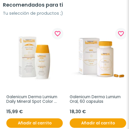
Recomendados para ti
Tu selección de productos ;)
favorite_border
favorite_border
Galenicum Derma Lumium 
Galenicum Derma Lumium 
Daily Mineral Spot Color 
Oral, 60 capsulas
SPF50, 50 ml
15,99 €
18,30 €
Añadir al carrito
Añadir al carrito