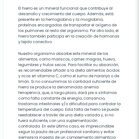
El hierro es un mineral funcional que contribuye al
desarrollo y crecimiento del cuerpo. Además, está
presente en la hemoglobina y la mioglobina,
proteínas encargadas de transportar el oxígeno de
los pulmones al resto del organismo. Por otro lado, el
hierro también participa en la creación de hormonas
y tejido conectivo.
Nuestro organismo absorbe este mineral de los
alimentos, como mariscos, carnes magras, huevo,
legumbres y frutos secos. Para facilitar su absorción,
es recomendable añadir a la dieta alimentos ácidos
y ricos en vitamina C, como el zumo de naranja o de
limón. Si no consumimos la cantidad suficiente de
hierro se produce la denominada anemia
ferropénica, que, a largo plazo, dará pie a síntomas
como falta constante de energía, cansancio,
trastornos intestinales y/o dificultad para controlar la
temperatura del cuerpo. Esta falta de hierro se puede
reestablecer a través de una dieta variada y, si no
fuera suficiente, con una suplementación
controlada. En este último caso, es imprescindible
seguir la pauta de un profesional sanitario y evitar
siempre la ingesta de un complemento alimenticio