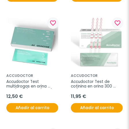
favorite_border
favorite_border
ACCUDOCTOR
ACCUDOCTOR
Accudoctor Test 
Accudoctor Test de 
multidrogas en orina 
cotinina en orina 300 
THC/COC/MDMA/AMP/MET/BAR/MTD/PCP/BZO/OPI, 
ng/ml, Caja 10 pruebas
Caja 2 pruebas.
12,50 €
11,95 €
Añadir al carrito
Añadir al carrito