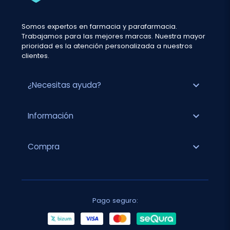
Somos expertos en farmacia y parafarmacia.
Trabajamos para las mejores marcas. Nuestra mayor
prioridad es la atención personalizada a nuestros
clientes.
expand_more
¿Necesitas ayuda?
expand_more
Información
expand_more
Compra
Pago seguro: