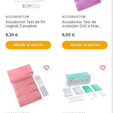
ACCUDOCTOR
ACCUDOCTOR
Accudoctor Test de PH 
Accudoctor Test de 
vaginal, 5 pruebas
ovulación (LH) a tiras 
25mIU/mL, Caja de 10 
pruebas
8,30 €
6,50 €
Añadir al carrito
Añadir al carrito
favorite_border
favorite_border