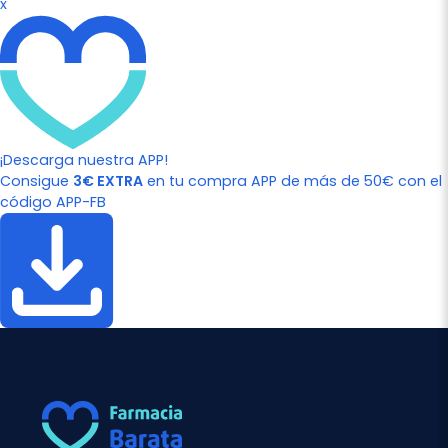
x
¡Descarga nuestra APP!
Consigue
3€ EXTRA
en tu compra APP de más de 50€ con el
código APP-FB