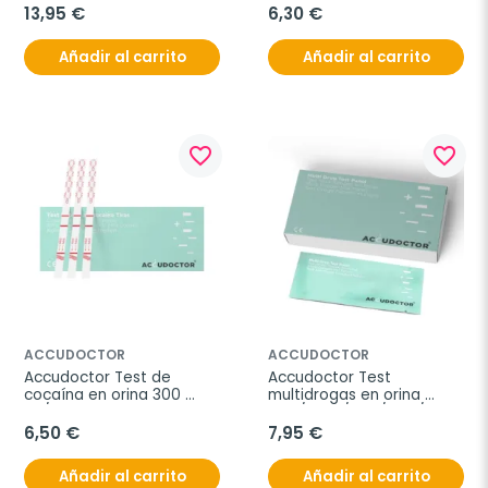
Caja 2 pruebas
13,95 €
6,30 €
Añadir al carrito
Añadir al carrito
favorite_border
favorite_border
ACCUDOCTOR
ACCUDOCTOR
Accudoctor Test de 
Accudoctor Test 
cocaína en orina 300 
multidrogas en orina 
ng/ml, Caja 10 pruebas
THC/COC/BZO/AMP/MET, 
Caja 2 pruebas
6,50 €
7,95 €
Añadir al carrito
Añadir al carrito