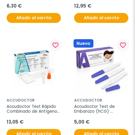
autodiagnóstico Wondfo, 
25 Pruebas
1 unidad
6,30 €
12,95 €
Añadir al carrito
Añadir al carrito
Nuevo
favorite_border
favorite_border
ACCUDOCTOR
ACCUDOCTOR
Accudoctor Test Rápido 
Accudoctor Test de 
Combinado de Antígenos 
Embarazo (hCG) 
SARS-CoV-2 e Influenza 
midstream, 3 pruebas 
A+B (Hisopo Nasal), 5 
FHC-U103
13,05 €
5,00 €
pruebas
Añadir al carrito
Añadir al carrito