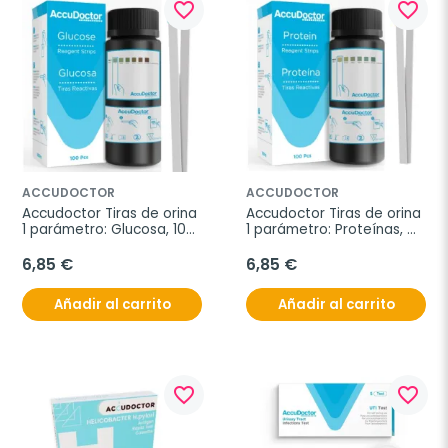
favorite_border
favorite_border
ACCUDOCTOR
ACCUDOCTOR
Accudoctor Tiras de orina 
Accudoctor Tiras de orina 
1 parámetro: Glucosa, 100 
1 parámetro: Proteínas, 
Tiras
100 Tiras
6,85 €
6,85 €
Añadir al carrito
Añadir al carrito
favorite_border
favorite_border