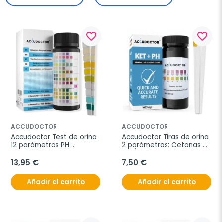
favorite_border
favorite_border
ACCUDOCTOR
ACCUDOCTOR
Accudoctor Test de orina 
Accudoctor Tiras de orina 
12 parámetros PH 
2 parámetros: Cetonas 
Cetonas Proteinas 
KET/PH, 100 Tiras
Glucosa, 100 Tiras
13,95 €
7,50 €
Añadir al carrito
Añadir al carrito