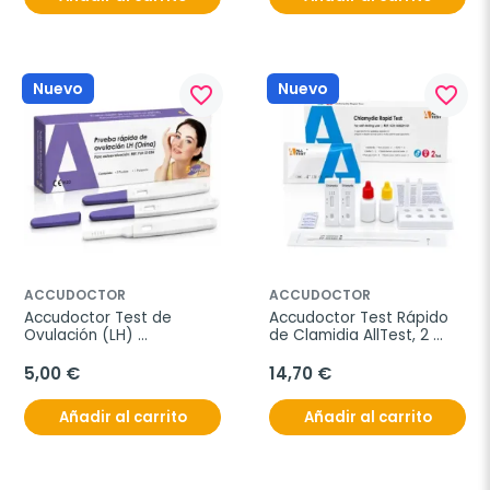
Nuevo
Nuevo
favorite_border
favorite_border
ACCUDOCTOR
ACCUDOCTOR
Accudoctor Test de 
Accudoctor Test Rápido 
Ovulación (LH) 
de Clamidia AllTest, 2 
Midstream, 5 pruebas FLH-
unidades
S103H
5,00 €
14,70 €
Añadir al carrito
Añadir al carrito