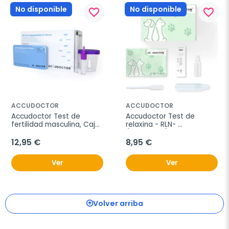
No disponible
No disponible
favorite_border
favorite_border
ACCUDOCTOR
ACCUDOCTOR
Accudoctor Test de 
Accudoctor Test de 
fertilidad masculina, Caja 
relaxina - RLN- 
de 2 pruebas
(embarazo) para perros, 
2 test
12,95 €
8,95 €
Ver
Ver
Volver arriba