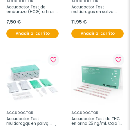
ACCUDOCTOR
ACCUDOCTOR
Accudoctor Test de 
Accudoctor Test 
embarazo (HCG) a tiras 
multidrogas en saliva 
10miu, Caja de 10 pruebas
THC/COC/MET, Caja 2 
pruebas
7,50 €
11,95 €
Añadir al carrito
Añadir al carrito
favorite_border
favorite_border
ACCUDOCTOR
ACCUDOCTOR
Accudoctor Test 
Accudoctor Test de THC 
multidrogas en saliva 
en orina 25 ng/ml, Caja 10 
THC/COC/AMP/MET/OPI/BZO, 
pruebas