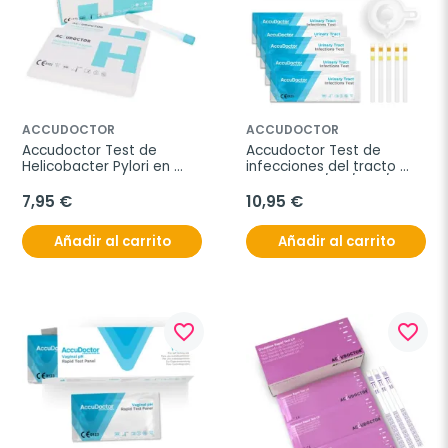
ACCUDOCTOR
ACCUDOCTOR
Accudoctor Test de 
Accudoctor Test de 
Helicobacter Pylori en 
infecciones del tracto 
Casete, 1 prueba
unirario LEU/NIT/PRO/SAN, 
caja de 5 pruebas
7,95 €
10,95 €
Añadir al carrito
Añadir al carrito
favorite_border
favorite_border