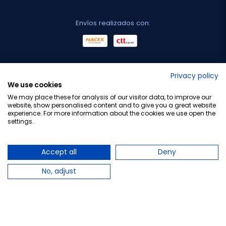
Envíos realizados con:
No lo decimos nosotros...
Privacy policy
We use cookies
¡Tu opinión es importante!
We may place these for analysis of our visitor data, to improve our
website, show personalised content and to give you a great website
experience. For more information about the cookies we use open the
settings.
Copyright © 2010-2026 Farmacia Barata S.L. Todos los
derechos reservados.
Accept all
Deny
No, adjust