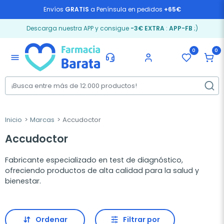
Envíos
GRATIS
a Península en pedidos
+65€
Descarga nuestra APP y consigue
-3€ EXTRA
:
APP-FB
;)
0
0
menu
Inicio
Marcas
Accudoctor
Accudoctor
Fabricante especializado en test de diagnóstico,
ofreciendo productos de alta calidad para la salud y
bienestar.
Ordenar
Filtrar por