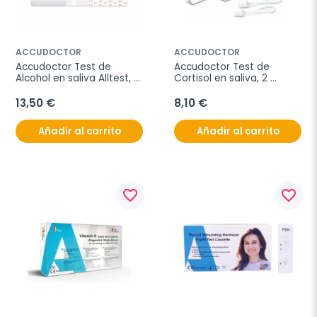
ACCUDOCTOR
ACCUDOCTOR
Accudoctor Test de 
Accudoctor Test de 
Alcohol en saliva Alltest, 
Cortisol en saliva, 2 
10 unidades
unidades
13,50 €
8,10 €
Añadir al carrito
Añadir al carrito
favorite_border
favorite_border