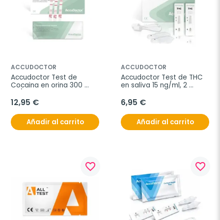
ACCUDOCTOR
ACCUDOCTOR
Accudoctor Test de 
Accudoctor Test de THC 
Cocaina en orina 300 
en saliva 15 ng/ml, 2 
ng/ml, 25 unidades
unidades
12,95 €
6,95 €
Añadir al carrito
Añadir al carrito
favorite_border
favorite_border