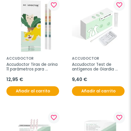
favorite_border
favorite_border
ACCUDOCTOR
ACCUDOCTOR
Accudoctor Tiras de orina 
Accudoctor Test de 
11 parámetros para 
antígenos de Giardia 
perros y gatos, 100 Tiras
lamblia y Parvovirus en 
heces de perros, Caja 2 
12,95 €
9,40 €
pruebas
Añadir al carrito
Añadir al carrito
favorite_border
favorite_border