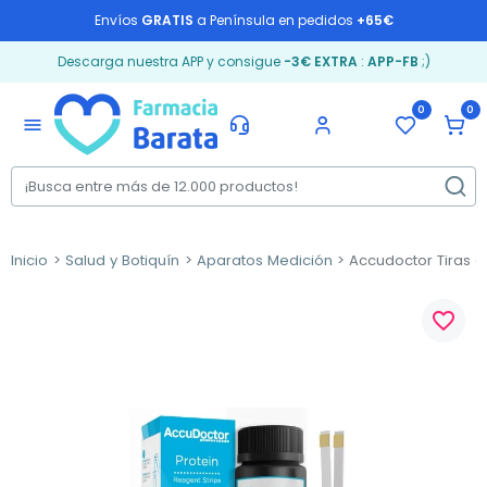
Envíos
GRATIS
a Península en pedidos
+65€
Descarga nuestra APP y consigue
-3€ EXTRA
:
APP-FB
;)
0
0
menu
Inicio
Salud y Botiquín
Aparatos Medición
Accudoctor Tiras de
favorite_border