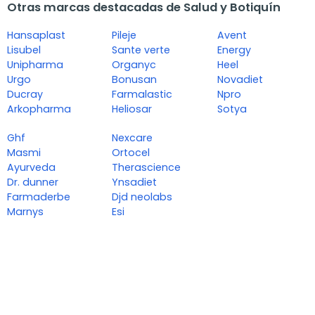
Otras marcas destacadas de Salud y Botiquín
Hansaplast
Pileje
Avent
Lisubel
Sante verte
Energy
Unipharma
Organyc
Heel
Urgo
Bonusan
Novadiet
Ducray
Farmalastic
Npro
Arkopharma
Heliosar
Sotya
Ghf
Nexcare
Masmi
Ortocel
Ayurveda
Therascience
Dr. dunner
Ynsadiet
Farmaderbe
Djd neolabs
Marnys
Esi