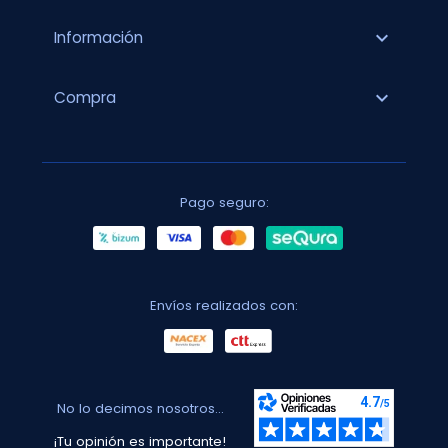
expand_more
Información
expand_more
Compra
Pago seguro:
Envíos realizados con:
No lo decimos nosotros...
¡Tu opinión es importante!