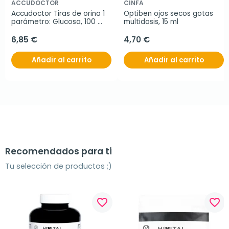
ACCUDOCTOR
CINFA
Accudoctor Tiras de orina 1 
Optiben ojos secos gotas 
parámetro: Glucosa, 100 
multidosis, 15 ml
Tiras
6,85 €
4,70 €
Añadir al carrito
Añadir al carrito
Recomendados para ti
Tu selección de productos ;)
favorite_border
favorite_border