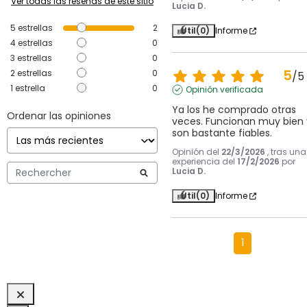
Ver todas las reseñas de este sitio
Lucia D.
5
estrellas
2
Útil
(0)
Informe
4
estrellas
0
3
estrellas
0
5
2
estrellas
0
/
5
1
estrella
0
Opinión verificada
Ya los he comprado otras 
Ordenar las opiniones
veces. Funcionan muy bien y
son bastante fiables.
Opinión del
22/3/2026
, tras una
experiencia del
17/2/2026
por
Lucia D.
Útil
(0)
Informe
1