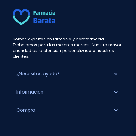
Somos expertos en farmacia y parafarmacia.
Trabajamos para las mejores marcas. Nuestra mayor
prioridad es la atención personalizada a nuestros
clientes.
expand_more
¿Necesitas ayuda?
expand_more
Información
expand_more
Compra