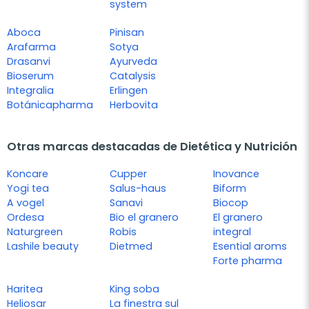
system
Aboca
Pinisan
Arafarma
Sotya
Drasanvi
Ayurveda
Bioserum
Catalysis
Integralia
Erlingen
Botánicapharma
Herbovita
Otras marcas destacadas de Dietética y Nutrición
Koncare
Cupper
Inovance
Yogi tea
Salus-haus
Biform
A vogel
Sanavi
Biocop
Ordesa
Bio el granero
El granero
Naturgreen
Robis
integral
Lashile beauty
Dietmed
Esential aroms
Forte pharma
Haritea
King soba
Heliosar
La finestra sul