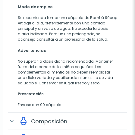
Modo de empleo
Se recomienda tomar una cápsula de Bambú 90cap
Art.agri al día, preferiblemente con una comida
principal y un vaso de agua. No exceder la dosis
diaria indicada. Para un uso prolongado, se
aconseja consultar a un profesional de la salud.
Advertencias
No superar la dosis diaria recomendada. Mantener
fuera del alcance de los niños pequeños. Los
complementos alimenticios no deben reemplazar
una dieta variada y equilibrada ni un estilo de vida
saludable. Conservar en lugar fresco y seco.
Presentación
Envase con 90 cápsulas.
Composición
expand_more