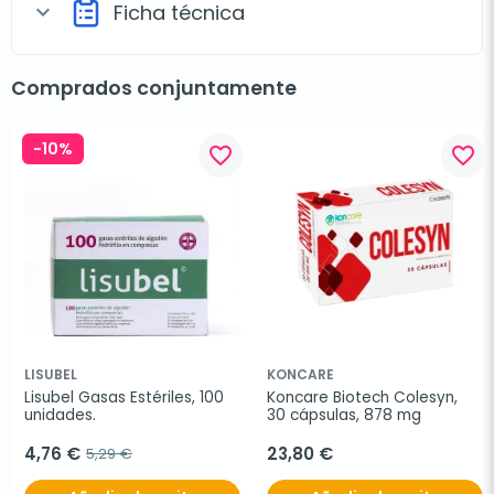
Ficha técnica
expand_more
Comprados conjuntamente
-10%
favorite_border
favorite_border
LISUBEL
KONCARE
Lisubel Gasas Estériles, 100 
Koncare Biotech Colesyn, 
unidades.
30 cápsulas, 878 mg
4,76 €
23,80 €
5,29 €