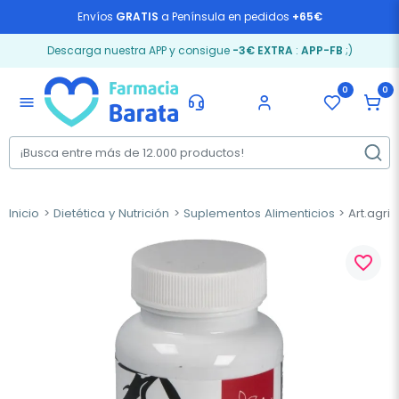
Envíos
GRATIS
a Península en pedidos
+65€
Descarga nuestra APP y consigue
-3€ EXTRA
:
APP-FB
;)
0
0
menu
Inicio
Dietética y Nutrición
Suplementos Alimenticios
Art.agri
favorite_border