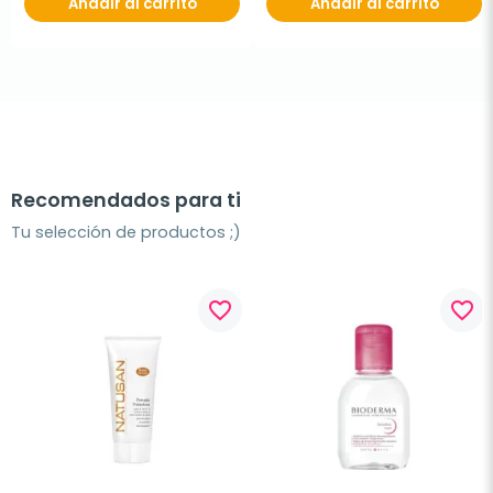
Añadir al carrito
Añadir al carrito
Recomendados para ti
Tu selección de productos ;)
favorite_border
favorite_border