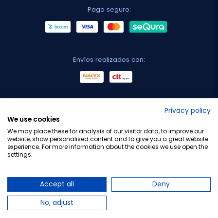
Pago seguro:
Envíos realizados con:
No lo decimos nosotros...
Privacy policy
We use cookies
¡Tu opinión es importante!
We may place these for analysis of our visitor data, to improve our
website, show personalised content and to give you a great website
experience. For more information about the cookies we use open the
settings.
Copyright © 2010-2026 Farmacia Barata S.L. Todos los
derechos reservados.
Accept all
Deny
No, adjust