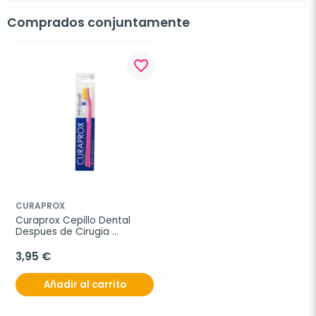
Comprados conjuntamente
favorite_border
CURAPROX
Curaprox Cepillo Dental 
Despues de Cirugia 
Sensitive 5460 Ultrasoft
3,95 €
Añadir al carrito