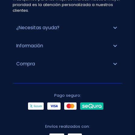
prioridad es la atención personalizada a nuestros
clientes.
expand_more
¿Necesitas ayuda?
expand_more
Información
expand_more
Compra
Pago seguro:
Envíos realizados con: