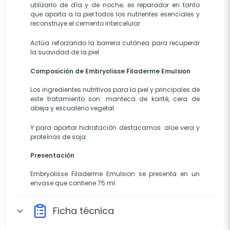
utilizarlo de día y de noche; es reparador en tanto
que aporta a la piel todos los nutrientes esenciales y
reconstruye el cemento intercelular.
Actúa reforzando la barrera cutánea para recuperar
la suavidad de la piel.
Composición de Embryolisse Filaderme Emulsion
Los ingredientes nutritivos para la piel y principales de
este tratamiento son:
manteca de karité, cera de
abeja y escualeno vegetal.
Y para aportar hidratación destacamos: aloe vera y
proteínas de soja.
Presentación
Embryolisse Filaderme Emulsion se presenta en un
envase que contiene 75 ml.
Ficha técnica
expand_more