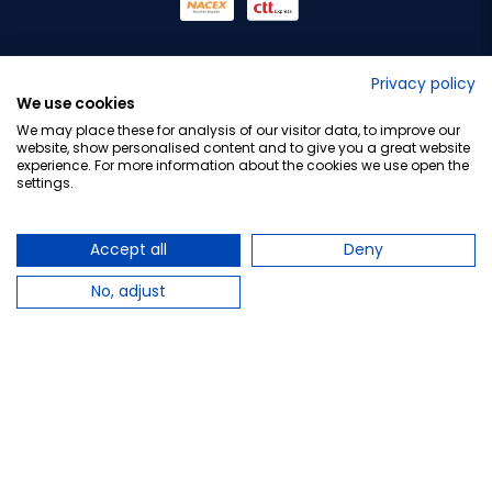
No lo decimos nosotros...
Privacy policy
We use cookies
¡Tu opinión es importante!
We may place these for analysis of our visitor data, to improve our
website, show personalised content and to give you a great website
experience. For more information about the cookies we use open the
settings.
Copyright © 2010-2026 Farmacia Barata S.L. Todos los
derechos reservados.
Accept all
Deny
No, adjust
Total:
21,15 €
−
+
Añadir al carrito