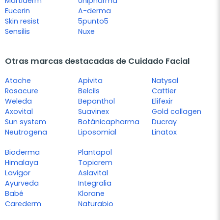
Martiderm
Unipharma
Eucerin
A-derma
Skin resist
5punto5
Sensilis
Nuxe
Otras marcas destacadas de Cuidado Facial
Atache
Apivita
Natysal
Rosacure
Belcils
Cattier
Weleda
Bepanthol
Elifexir
Axovital
Suavinex
Gold collagen
Sun system
Botánicapharma
Ducray
Neutrogena
Liposomial
Linatox
Bioderma
Plantapol
Himalaya
Topicrem
Lavigor
Aslavital
Ayurveda
Integralia
Babé
Klorane
Carederm
Naturabio