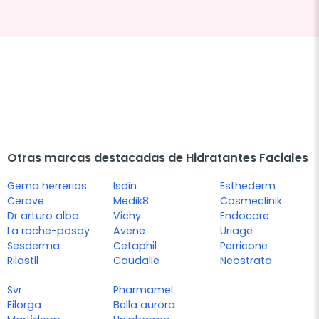
Otras marcas destacadas de Hidratantes Faciales
Gema herrerias
Isdin
Esthederm
Cerave
Medik8
Cosmeclinik
Dr arturo alba
Vichy
Endocare
La roche-posay
Avene
Uriage
Sesderma
Cetaphil
Perricone
Rilastil
Caudalie
Neostrata
Svr
Pharmamel
Filorga
Bella aurora