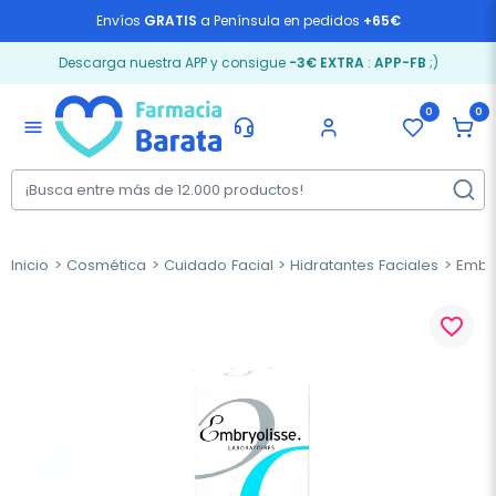
Envíos
GRATIS
a Península en pedidos
+65€
Descarga nuestra APP y consigue
-3€ EXTRA
:
APP-FB
;)
0
0
menu
Inicio
Cosmética
Cuidado Facial
Hidratantes Faciales
Embry
favorite_border