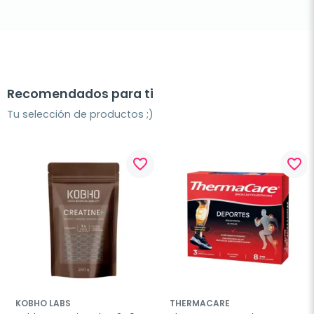
Recomendados para ti
Tu selección de productos ;)
favorite_border
favorite_border
KOBHO LABS
THERMACARE