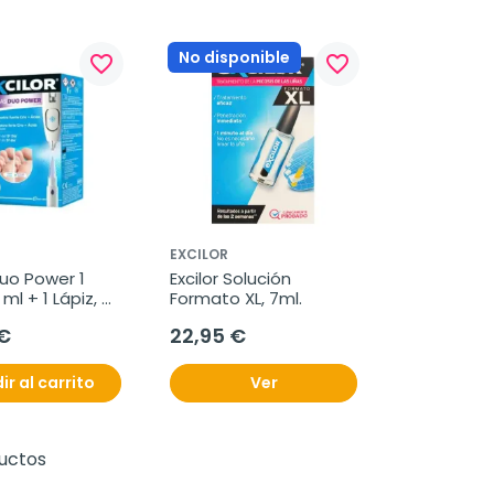
No disponible
favorite_border
favorite_border
EXCILOR
Duo Power 1 
Excilor Solución 
 ml + 1 Lápiz, 
Formato XL, 7ml.
€
22,95 €
ir al carrito
Ver
ductos