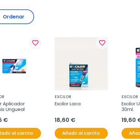
Ordenar
favorite_border
favorite_border
OR
EXCILOR
EXCILOR
or Aplicador 
Excilor Laca
Excilor U
sis Ungueal
30ml.
5 €
18,60 €
19,60 
adir al carrito
Añadir al carrito
Añad