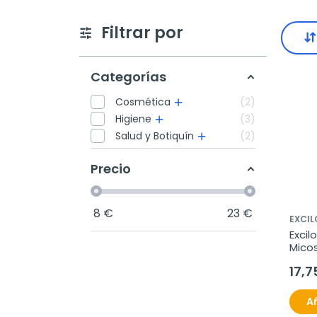
Filtrar por
Categorías
Cosmética
2
Higiene
3
Salud y Botiquín
2
Precio
8
€
23
€
EXCIL
Excil
Mico
17,7
Añ