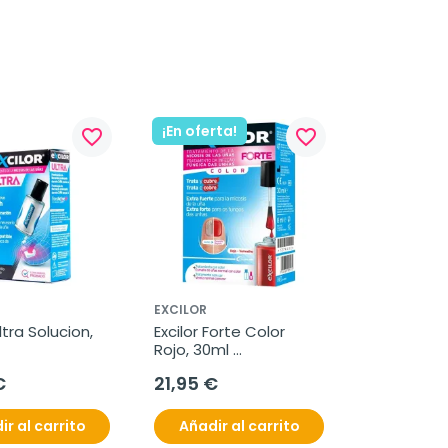
¡En oferta!
favorite_border
favorite_border
EXCILOR
ltra Solucion, 
Excilor Forte Color 
Rojo, 30ml 
tratamiento + 
€
21,95 €
esmalte
ir al carrito
Añadir al carrito