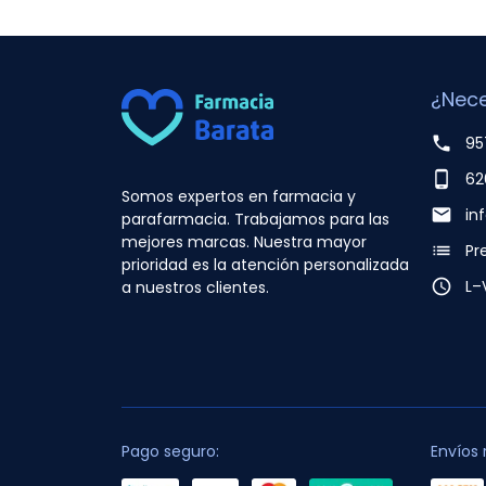
¿Nece
phone
95
phone_android
62
Somos expertos en farmacia y
email
in
parafarmacia. Trabajamos para las
mejores marcas. Nuestra mayor
list
Pr
prioridad es la atención personalizada
access_time
L–
a nuestros clientes.
Pago seguro:
Envíos 