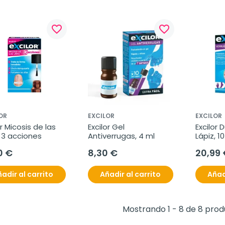
favorite_border
favorite_border
OR
EXCILOR
EXCILOR
or Micosis de las 
Excilor Gel 
Excilor 
 3 acciones
Antiverrugas, 4 ml
Lápiz, 10
1,5 g
0 €
8,30 €
20,99 
adir al carrito
Añadir al carrito
Añad
Mostrando 1 - 8 de 8 pro