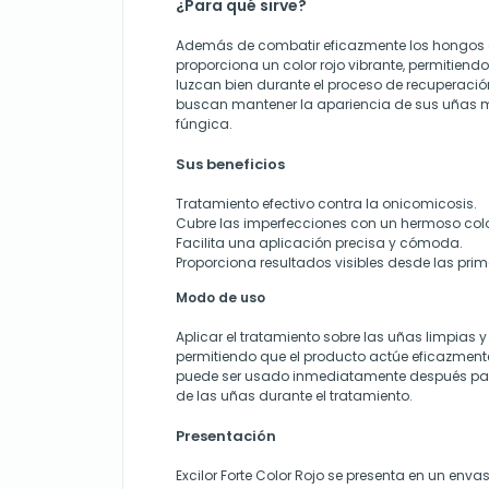
¿Para qué sirve?
Además de combatir eficazmente los hongos en 
proporciona un color rojo vibrante, permitien
luzcan bien durante el proceso de recuperació
buscan mantener la apariencia de sus uñas mi
fúngica.
Sus beneficios
Tratamiento efectivo contra la onicomicosis.
Cubre las imperfecciones con un hermoso color
Facilita una aplicación precisa y cómoda.
Proporciona resultados visibles desde las pri
Modo de uso
Aplicar el tratamiento sobre las uñas limpias y
permitiendo que el producto actúe eficazmente.
puede ser usado inmediatamente después par
de las uñas durante el tratamiento.
Presentación
Excilor Forte Color Rojo se presenta en un e