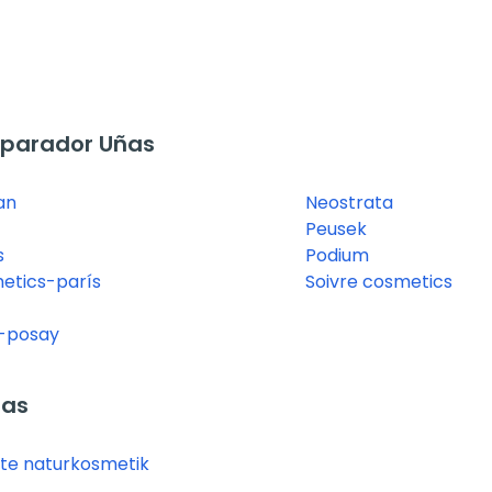
eparador Uñas
an
Neostrata
Peusek
s
Podium
etics-parís
Soivre cosmetics
e-posay
ñas
te naturkosmetik