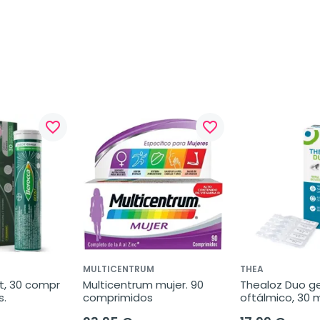
favorite_border
favorite_border
MULTICENTRUM
THEA
, 30 compr 
Multicentrum mujer. 90 
Thealoz Duo gel
s.
comprimidos
oftálmico, 30