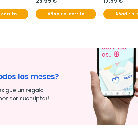
23,95 €
17,99 €
 carrito
Añadir al carrito
Añadir al 
odos los meses?
nsigue un regalo
or ser suscriptor!