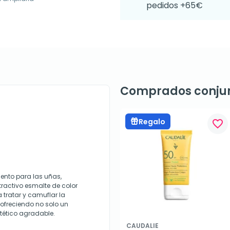
pedidos +65€
Comprados conju
Regalo
favorite_border
iento para las uñas,
ractivo esmalte de color
 tratar y camuflar la
 ofreciendo no solo un
tético agradable.
CAUDALIE