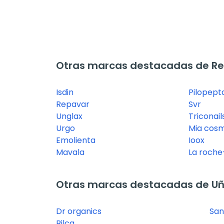
Otras marcas destacadas de R
Isdin
Pilopept
Repavar
Svr
Unglax
Triconail
Urgo
Mia cosm
Emolienta
Ioox
Mavala
La roch
Otras marcas destacadas de U
Dr organics
San
Bilca