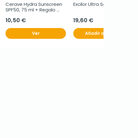
Cerave Hydra Sunscreen 
Excilor Ultra Solucion, 30ml.
SPF50, 75 ml + Regalo 
Loción Hidratante, 88 ml
10,50 €
19,60 €
Ver
Añadir al carrito