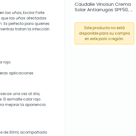
Caudalie Vinosun Crema 
Solar Antiarrugas SPF50, 
las uñas, Excilor Forte
50ml
do que las uñas afectadas
n. Es perfecto para quienes
Este producto no está
entras tratan la infección
disponible para su compra
en este país o región.
 rojo.
meras aplicaciones.
 secas una vez al día,
 El esmalte color rojo
a mejorar la apariencia
nvase de 30ml, acompañado