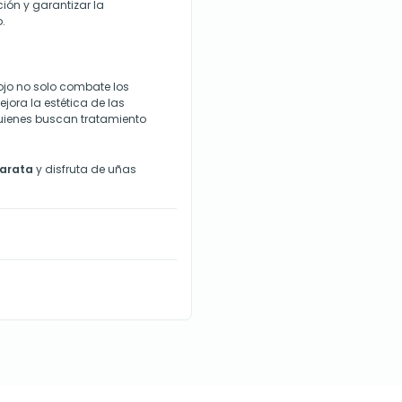
ión y garantizar la
.
Rojo no solo combate los
ora la estética de las
uienes buscan tratamiento
arata
y disfruta de uñas