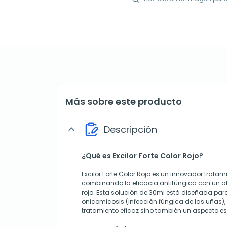
Más sobre este producto
Descripción
expand_more
¿Qué es Excilor Forte Color Rojo?
Excilor Forte Color Rojo es un innovador tratam
combinando la eficacia antifúngica con un at
rojo. Esta solución de 30ml está diseñada para
onicomicosis (infección fúngica de las uñas),
tratamiento eficaz sino también un aspecto es