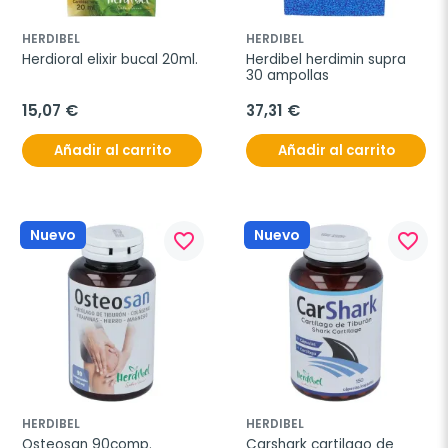
HERDIBEL
HERDIBEL
Herdioral elixir bucal 20ml.
Herdibel herdimin supra 
30 ampollas
15,07 €
37,31 €
Añadir al carrito
Añadir al carrito
Nuevo
Nuevo
favorite_border
favorite_border
HERDIBEL
HERDIBEL
Osteosan 90comp.
Carshark cartilago de 