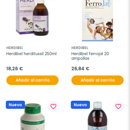
HERDIBEL
HERDIBEL
Herdibel herditussil 250ml
Herdibel ferrojal 20 
ampollas
18,26 €
26,84 €
Añadir al carrito
Añadir al carrito
Nuevo
Nuevo
favorite_border
favorite_border