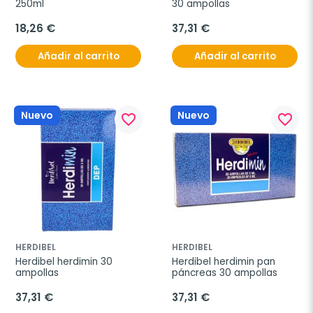
250ml
30 ampollas
18,26 €
37,31 €
Añadir al carrito
Añadir al carrito
Nuevo
Nuevo
favorite_border
favorite_border
HERDIBEL
HERDIBEL
Herdibel herdimin 30 
Herdibel herdimin pan 
ampollas
páncreas 30 ampollas
37,31 €
37,31 €