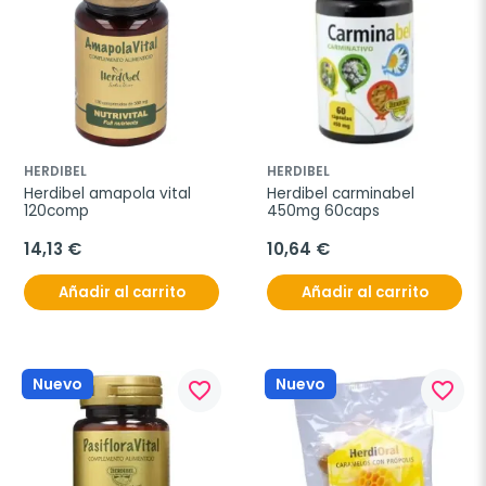
HERDIBEL
HERDIBEL
Herdibel amapola vital 
Herdibel carminabel 
120comp
450mg 60caps
14,13 €
10,64 €
Añadir al carrito
Añadir al carrito
Nuevo
Nuevo
favorite_border
favorite_border