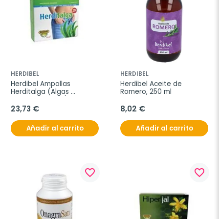
HERDIBEL
HERDIBEL
Herdibel Ampollas 
Herdibel Aceite de 
Herditalga (Algas 
Romero, 250 ml
Garcinia Te Rojo), 16 
unidades
23,73 €
8,02 €
Añadir al carrito
Añadir al carrito
favorite_border
favorite_border