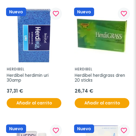
Nuevo
Nuevo
favorite_border
favorite_border
HERDIBEL
HERDIBEL
Herdibel herdimin uri 
Herdibel herdigrass dren 
30amp
20 sticks
37,31 €
26,74 €
Añadir al carrito
Añadir al carrito
Nuevo
Nuevo
favorite_border
favorite_border