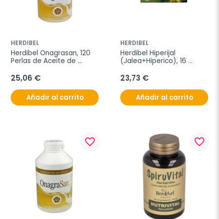
HERDIBEL
HERDIBEL
Herdibel Onagrasan, 120 
Herdibel Hiperijal 
Perlas de Aceite de 
(Jalea+Hiperico), 16 
Onagra
ampollas
25,06 €
23,73 €
Añadir al carrito
Añadir al carrito
favorite_border
favorite_border