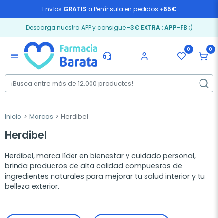
Envíos
GRATIS
a Península en pedidos
+65€
Descarga nuestra APP y consigue
-3€ EXTRA
:
APP-FB
;)
0
0
menu
Inicio
Marcas
Herdibel
Herdibel
Herdibel, marca líder en bienestar y cuidado personal,
brinda productos de alta calidad compuestos de
ingredientes naturales para mejorar tu salud interior y tu
belleza exterior.