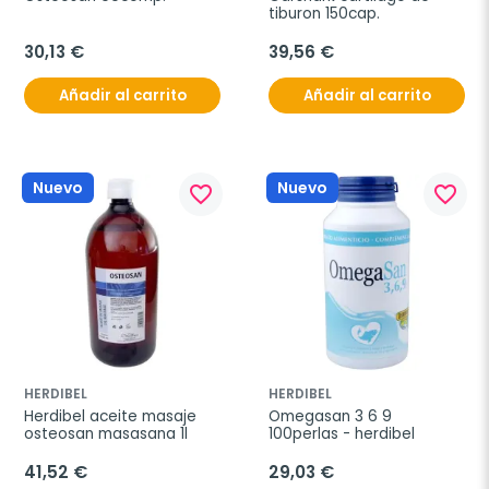
tiburon 150cap.
30,13 €
39,56 €
Añadir al carrito
Añadir al carrito
Nuevo
Nuevo
favorite_border
favorite_border
HERDIBEL
HERDIBEL
Herdibel aceite masaje 
Omegasan 3 6 9 
osteosan masasana 1l
100perlas - herdibel
41,52 €
29,03 €