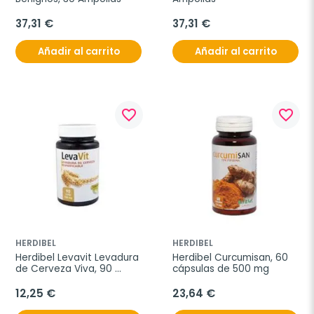
37,31 €
37,31 €
Añadir al carrito
Añadir al carrito
favorite_border
favorite_border
HERDIBEL
HERDIBEL
Herdibel Levavit Levadura 
Herdibel Curcumisan, 60 
de Cerveza Viva, 90 
cápsulas de 500 mg
Comprimidos
12,25 €
23,64 €