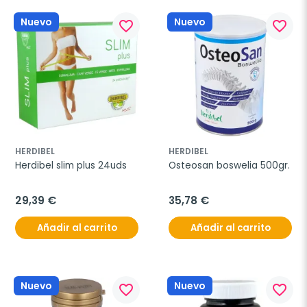
Nuevo
Nuevo
favorite_border
favorite_border
HERDIBEL
HERDIBEL
Herdibel slim plus 24uds
Osteosan boswelia 500gr.
29,39 €
35,78 €
Añadir al carrito
Añadir al carrito
Nuevo
Nuevo
favorite_border
favorite_border