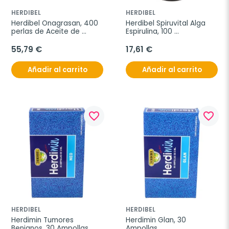
HERDIBEL
HERDIBEL
Herdibel Onagrasan, 400 
Herdibel Spiruvital Alga 
perlas de Aceite de 
Espirulina, 100 
Onagra 500 mg
comprimidos de 1000 mg.
55,79 €
17,61 €
Añadir al carrito
Añadir al carrito
favorite_border
favorite_border
HERDIBEL
HERDIBEL
Herdimin Tumores 
Herdimin Glan, 30 
Benignos, 30 Ampollas
Ampollas