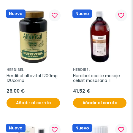
Nuevo
Nuevo
favorite_border
favorite_border
HERDIBEL
HERDIBEL
Herdibel alfavital 1200mg 
Herdibel aceite masaje 
120comp
celulit masasana 1l
26,00 €
41,52 €
Añadir al carrito
Añadir al carrito
Nuevo
Nuevo
favorite_border
favorite_border