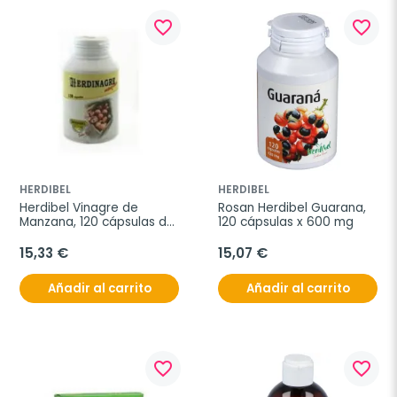
favorite_border
favorite_border
HERDIBEL
HERDIBEL
Herdibel Vinagre de 
Rosan Herdibel Guarana, 
Manzana, 120 cápsulas de 
120 cápsulas x 600 mg
400 mg
15,33 €
15,07 €
Añadir al carrito
Añadir al carrito
favorite_border
favorite_border