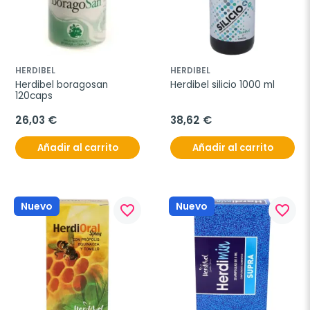
HERDIBEL
HERDIBEL
Herdibel boragosan 
Herdibel silicio 1000 ml
120caps
26,03 €
38,62 €
Añadir al carrito
Añadir al carrito
Nuevo
Nuevo
favorite_border
favorite_border