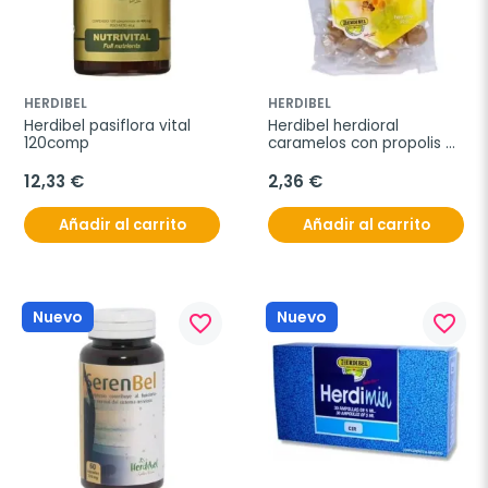
HERDIBEL
HERDIBEL
Herdibel pasiflora vital 
Herdibel herdioral 
120comp
caramelos con propolis 
50g
12,33 €
2,36 €
Añadir al carrito
Añadir al carrito
Nuevo
Nuevo
favorite_border
favorite_border