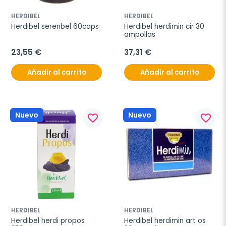
HERDIBEL
HERDIBEL
Herdibel serenbel 60caps
Herdibel herdimin cir 30 
ampollas
23,55 €
37,31 €
Añadir al carrito
Añadir al carrito
Nuevo
Nuevo
favorite_border
favorite_border
HERDIBEL
HERDIBEL
Herdibel herdi propos 
Herdibel herdimin art os 