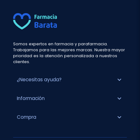
Somos expertos en farmacia y parafarmacia.
Trabajamos para las mejores marcas. Nuestra mayor
prioridad es la atención personalizada a nuestros
clientes.
expand_more
¿Necesitas ayuda?
expand_more
Información
expand_more
Compra