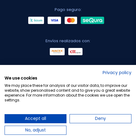
Pago seguro:
Envíos realizados con:
No lo decimos nosotros...
Privacy policy
We use cookies
¡Tu opinión es importante!
We may place these for analysis of our visitor data, to improve our
website, show personalised content and to give you a great website
experience. For more information about the cookies we use open the
settings.
Copyright © 2010-2026 Farmacia Barata S.L. Todos los
derechos reservados.
Accept all
Deny
No, adjust