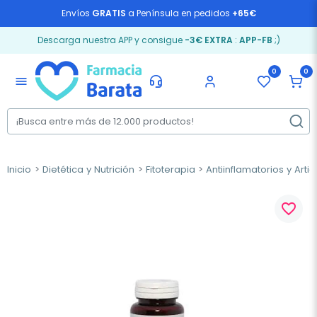
Envíos
GRATIS
a Península en pedidos
+65€
Descarga nuestra APP y consigue
-3€ EXTRA
:
APP-FB
;)
0
0
menu
Inicio
Dietética y Nutrición
Fitoterapia
Antiinflamatorios y Arti
favorite_border