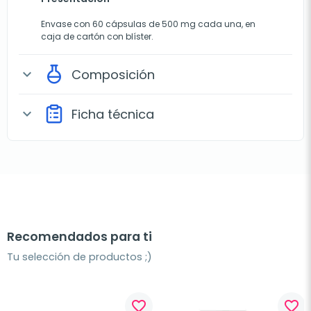
Envase con 60 cápsulas de 500 mg cada una, en
caja de cartón con blíster.
Composición
expand_more
Ficha técnica
expand_more
Recomendados para ti
Tu selección de productos ;)
favorite_border
favorite_border