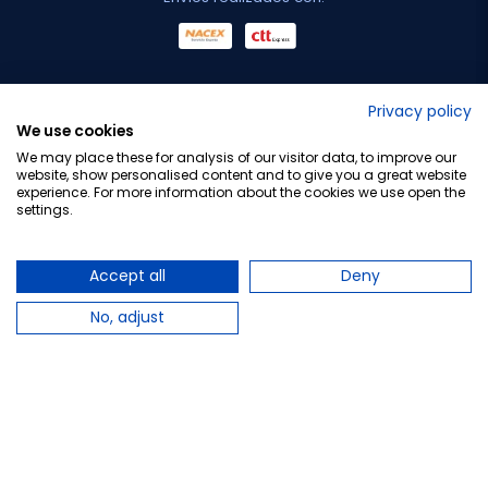
No lo decimos nosotros...
Privacy policy
We use cookies
¡Tu opinión es importante!
We may place these for analysis of our visitor data, to improve our
website, show personalised content and to give you a great website
experience. For more information about the cookies we use open the
settings.
Copyright © 2010-2026 Farmacia Barata S.L. Todos los
derechos reservados.
Accept all
Deny
No, adjust