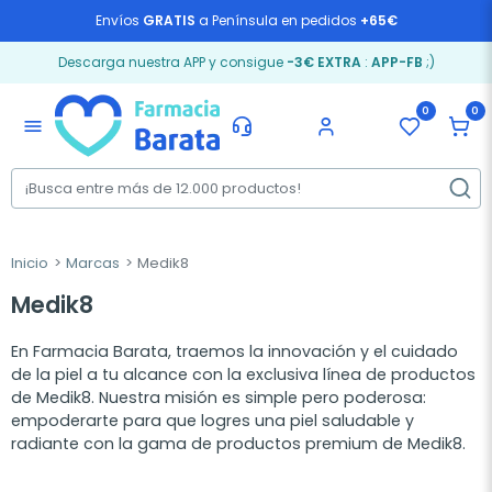
Envíos
GRATIS
a Península en pedidos
+65€
Descarga nuestra APP y consigue
-3€ EXTRA
:
APP-FB
;)
0
0
menu
Inicio
Marcas
Medik8
Medik8
En Farmacia Barata, traemos la innovación y el cuidado
de la piel a tu alcance con la exclusiva línea de productos
de Medik8. Nuestra misión es simple pero poderosa:
empoderarte para que logres una piel saludable y
radiante con la gama de productos premium de Medik8.