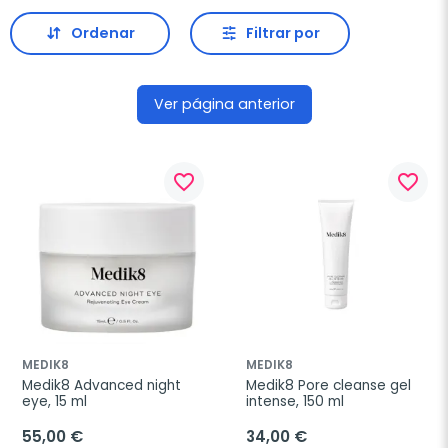
Ordenar
Filtrar por
Ver página anterior
favorite_border
favorite_border
MEDIK8
MEDIK8
Medik8 Advanced night 
Medik8 Pore cleanse gel 
eye, 15 ml
intense, 150 ml
55,00 €
34,00 €