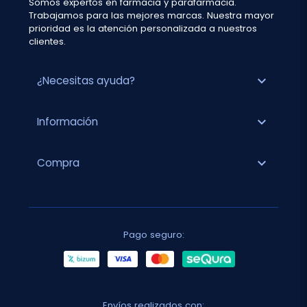
Somos expertos en farmacia y parafarmacia.
Trabajamos para las mejores marcas. Nuestra mayor
prioridad es la atención personalizada a nuestros
clientes.
expand_more
¿Necesitas ayuda?
expand_more
Información
expand_more
Compra
Pago seguro:
Envíos realizados con: