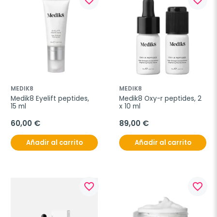
favorite_border
favorite_border
MEDIK8
MEDIK8
Medik8 Eyelift peptides, 
Medik8 Oxy-r peptides, 2 
15 ml
x 10 ml
60,00 €
89,00 €
Añadir al carrito
Añadir al carrito
favorite_border
favorite_border