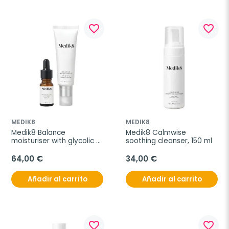
favorite_border
favorite_border
MEDIK8
MEDIK8
Medik8 Balance 
Medik8 Calmwise 
moisturiser with glycolic 
soothing cleanser, 150 ml
acid activator, 50 ml
64,00 €
34,00 €
Añadir al carrito
Añadir al carrito
favorite_border
favorite_border