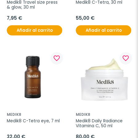
Medik8 Travel size press 
Medik8 C-Tetra, 30 ml
& glow, 30 ml
7,95 €
55,00 €
Añadir al carrito
Añadir al carrito
favorite_border
favorite_border
MEDIK8
MEDIK8
Medik8 C-Tetra eye, 7 ml
Medik8 Daily Radiance 
Vitamina C, 50 ml
32,00 €
80,00 €