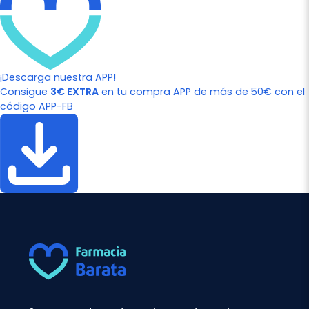
¡Descarga nuestra APP!
Consigue
3€ EXTRA
en tu compra APP de más de 50€ con el
código APP-FB