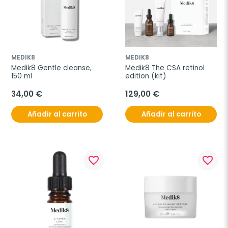
MEDIK8
MEDIK8
Medik8 Gentle cleanse, 
Medik8 The CSA retinol 
150 ml
edition (kit)
34,00 €
129,00 €
Añadir al carrito
Añadir al carrito
favorite_border
favorite_border