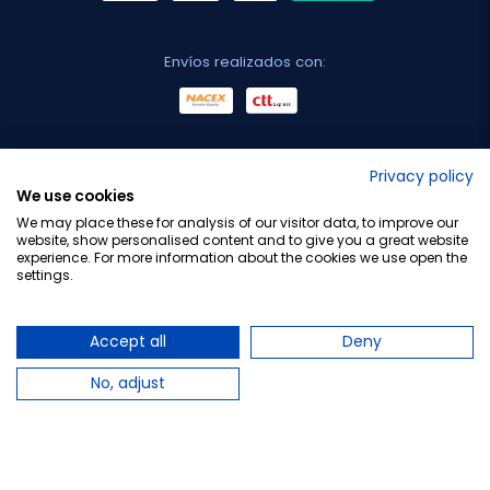
Envíos realizados con:
No lo decimos nosotros...
Privacy policy
We use cookies
¡Tu opinión es importante!
We may place these for analysis of our visitor data, to improve our
website, show personalised content and to give you a great website
experience. For more information about the cookies we use open the
settings.
Copyright © 2010-2026 Farmacia Barata S.L. Todos los
derechos reservados.
Accept all
Deny
No, adjust
Total:
29,95 €
34,00 €