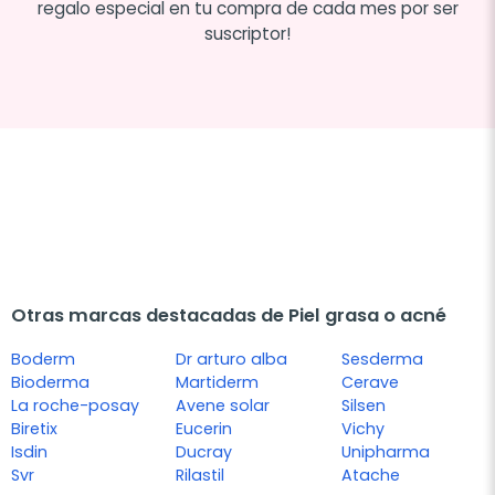
regalo especial en tu compra de cada mes por ser
suscriptor!
Otras marcas destacadas de Piel grasa o acné
Boderm
Dr arturo alba
Sesderma
Bioderma
Martiderm
Cerave
La roche-posay
Avene solar
Silsen
Biretix
Eucerin
Vichy
Isdin
Ducray
Unipharma
Svr
Rilastil
Atache