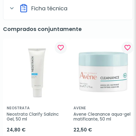
Ficha técnica
expand_more
Comprados conjuntamente
favorite_border
favorite_border
NEOSTRATA
AVENE
Neostrata Clarify Salizinc 
Avene Cleanance aqua-gel 
Gel, 50 ml
matificante, 50 ml
24,80 €
22,50 €