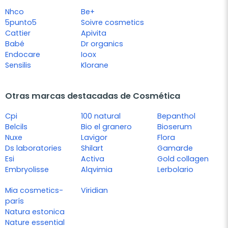
Nhco
Be+
5punto5
Soivre cosmetics
Cattier
Apivita
Babé
Dr organics
Endocare
Ioox
Sensilis
Klorane
Otras marcas destacadas de Cosmética
Cpi
100 natural
Bepanthol
Belcils
Bio el granero
Bioserum
Nuxe
Lavigor
Flora
Ds laboratories
Shilart
Gamarde
Esi
Activa
Gold collagen
Embryolisse
Alqvimia
Lerbolario
Mia cosmetics-
Viridian
parís
Natura estonica
Nature essential