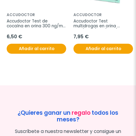
ACCUDOCTOR
ACCUDOCTOR
Accudoctor Test de 
Accudoctor Test 
cocaína en orina 300 ng/ml, 
multidrogas en orina 
Caja 10 pruebas
THC/COC/BZO/AMP/MET, 
Caja 2 pruebas
6,50 €
7,95 €
Añadir al carrito
Añadir al carrito
¿Quieres ganar un
regalo
todos los
meses?
Suscríbete a nuestra newsletter y consigue un