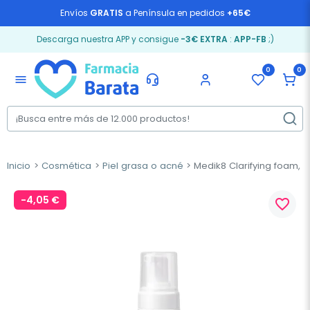
Envíos
GRATIS
a Península en pedidos
+65€
Descarga nuestra APP y consigue
-3€ EXTRA
:
APP-FB
;)
0
0
menu
Inicio
Cosmética
Piel grasa o acné
Medik8 Clarifying foam, 1
-4,05 €
favorite_border