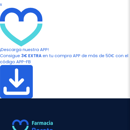
x
¡Descarga nuestra APP!
Consigue
3€ EXTRA
en tu compra APP de más de 50€ con el
código APP-FB