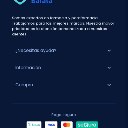
Somos expertos en farmacia y parafarmacia.
Trabajamos para las mejores marcas. Nuestra mayor
prioridad es la atención personalizada a nuestros
clientes.
expand_more
¿Necesitas ayuda?
expand_more
Información
expand_more
Compra
Pago seguro: