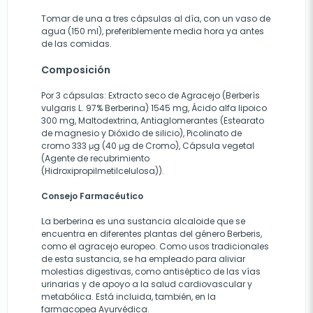
Tomar de una a tres cápsulas al día, con un vaso de
agua (150 ml), preferiblemente media hora ya antes
de las comidas.
Composición
Por 3 cápsulas: Extracto seco de Agracejo (Berberís
vulgaris L. 97% Berberina) 1545 mg, Ácido alfa lipoico
300 mg, Maltodextrina, Antiaglomerantes (Estearato
de magnesio y Dióxido de silicio), Picolinato de
cromo 333 μg (40 μg de Cromo), Cápsula vegetal
(Agente de recubrimiento
(Hidroxipropilmetilcelulosa)).
Consejo Farmacéutico
La berberina es una sustancia alcaloide que se
encuentra en diferentes plantas del género Berberis,
como el agracejo europeo. Como usos tradicionales
de esta sustancia, se ha empleado para aliviar
molestias digestivas, como antiséptico de las vías
urinarias y de apoyo a la salud cardiovascular y
metabólica. Está incluida, también, en la
farmacopea Ayurvédica.