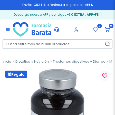
Envíos
GRATIS
a Península en pedidos
+65€
Descarga nuestra APP y consigue
-3€ EXTRA
:
APP-FB
;)
0
0
menu
Inicio
Dietética y Nutrición
Trastornos digestivos y Diarrea
Mun
Regalo
favorite_border