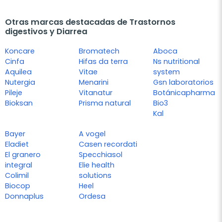
Otras marcas destacadas de Trastornos
digestivos y Diarrea
Koncare
Bromatech
Aboca
Cinfa
Hifas da terra
Ns nutritional
Aquilea
Vitae
system
Nutergia
Menarini
Gsn laboratorios
Pileje
Vitanatur
Botánicapharma
Bioksan
Prisma natural
Bio3
Kal
Bayer
A vogel
Eladiet
Casen recordati
El granero
Specchiasol
integral
Elie health
Colimil
solutions
Biocop
Heel
Donnaplus
Ordesa