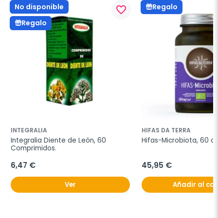
No disponible
Regalo
favorite_border
Regalo
INTEGRALIA
HIFAS DA TERRA
Integralia Diente de León, 60 
Hifas-Microbiota, 60 c
Comprimidos.
6,47 €
45,95 €
Ver
Añadir al car