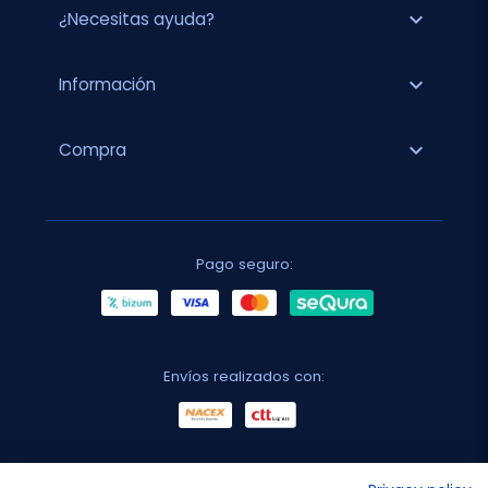
expand_more
¿Necesitas ayuda?
expand_more
Información
expand_more
Compra
Pago seguro:
Envíos realizados con: