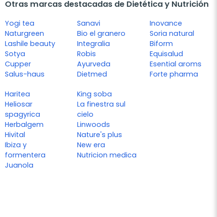
Otras marcas destacadas de Dietética y Nutrición
Yogi tea
Sanavi
Inovance
Naturgreen
Bio el granero
Soria natural
Lashile beauty
Integralia
Biform
Sotya
Robis
Equisalud
Cupper
Ayurveda
Esential aroms
Salus-haus
Dietmed
Forte pharma
Haritea
King soba
Heliosar
La finestra sul
spagyrica
cielo
Herbalgem
Linwoods
Hivital
Nature's plus
Ibiza y
New era
formentera
Nutricion medica
Juanola