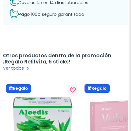
Devolución en 14 días laborables
Pago 100% seguro garantizado
Otros productos dentro de la promoción
¡Regalo Relifvita, 6 sticks!
keyboard_arrow_right
Ver todos
Regalo
Regalo
favorite_border