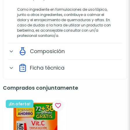
Como ingrediente en formulaciones de uso tópico,
junto a otros ingredientes, contribuye a calmar el
dolor y el enrojecimiento de quemaduras y aftas. En
caso de dudas a la hora de utilizar un producto con
berberina, es aconsejable consultar con un/a
profesional sanitario/a.
Composición
expand_more
Ficha técnica
expand_more
Comprados conjuntamente
¡En oferta!
favorite_border