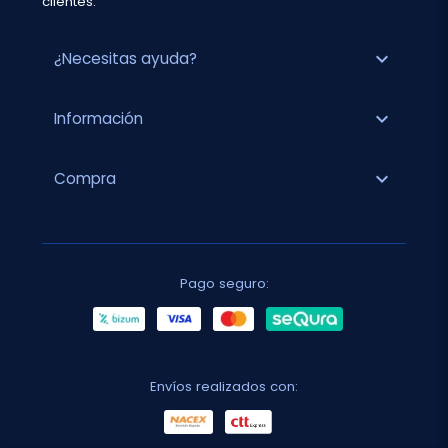
clientes.
expand_more
¿Necesitas ayuda?
expand_more
Información
expand_more
Compra
Pago seguro:
Envíos realizados con: