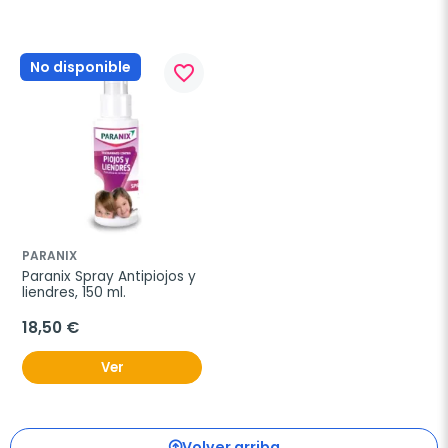
No disponible
favorite_border
PARANIX
Paranix Spray Antipiojos y 
liendres, 150 ml.
18,50 €
Ver
Volver arriba