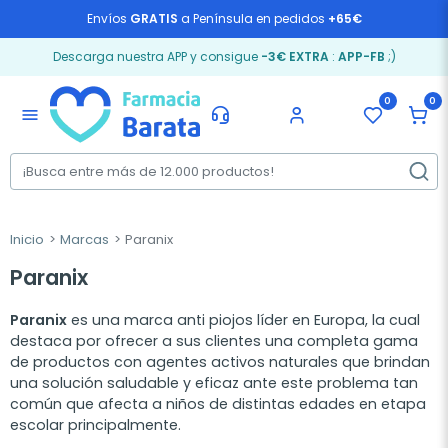
Envíos
GRATIS
a Península en pedidos
+65€
Descarga nuestra APP y consigue
-3€ EXTRA
:
APP-FB
;)
0
0
menu
Inicio
Marcas
Paranix
Paranix
Paranix
es una marca anti piojos líder en Europa, la cual
destaca por ofrecer a sus clientes una completa gama
de productos con agentes activos naturales que brindan
una solución saludable y eficaz ante este problema tan
común que afecta a niños de distintas edades en etapa
escolar principalmente.