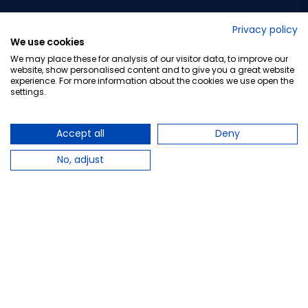
No lo decimos nosotros...
Privacy policy
We use cookies
¡Tu opinión es importante!
We may place these for analysis of our visitor data, to improve our
website, show personalised content and to give you a great website
experience. For more information about the cookies we use open the
settings.
Copyright © 2010-2026 Farmacia Barata S.L. Todos los
derechos reservados.
Accept all
Deny
No, adjust