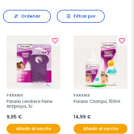
Ordenar
Filtrar por
favorite_border
favorite_border
PARANIX
PARANIX
Paranix Lendrera Peine 
Paranix Champú, 150ml.
Antipiojos, 1U.
9,95 €
14,99 €
Añadir al carrito
Añadir al carrito