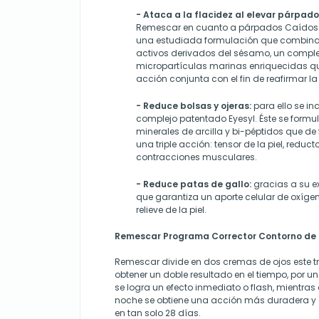
- Ataca a la flacidez al elevar párpad
Remescar en cuanto a párpados Caídos
una estudiada formulación
que combina 
activos derivados del sésamo, un complej
micropartículas marinas enriquecidas q
acción conjunta con el fin de reafirmar la
- Reduce bolsas y ojeras:
para ello se in
complejo patentado Eyesyl. Éste se formu
minerales de arcilla y bi-péptidos que d
una triple acción: tensor de la piel, reduct
contracciones musculares.
- Reduce patas de gallo:
gracias a su e
que garantiza un aporte celular de oxígen
relieve de la piel.
Remescar Programa Corrector Contorno de o
Remescar divide en dos cremas de ojos este t
obtener un doble resultado en el tiempo, por u
se logra un efecto inmediato o flash, mientras
noche se obtiene una acción más duradera y 
en tan solo 28 días.