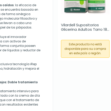
os caídos
: la eficacia de
 se encuentra basada en
de forma sinérgica
o molecular fitoactivo y
ue llevan a cabo una
Vilardell Supositorios 
 piel de los párpados.
Glicerina Adultos Tarro 18 
uds
cluye el innovador
la con activos de
Este producto no está
e forma conjunta poseen
disponible para su compra
or de líquidos y reductor de
en este país o región.
xclusiva tecnología iRep
o, hidratación y mejora el
jos: Doble tratamiento
ratamiento intensivo para
n lado con la crema de día
 que con el tratamiento de
con resultados evidentes