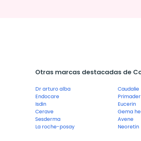
Otras marcas destacadas de Co
Dr arturo alba
Caudalie
Endocare
Primade
Isdin
Eucerin
Cerave
Gema her
Sesderma
Avene
La roche-posay
Neoretin