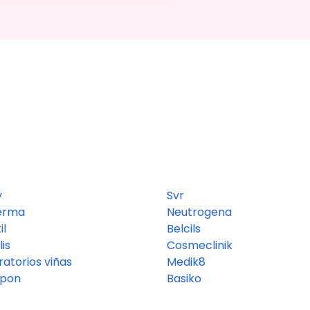
y
Svr
erma
Neutrogena
il
Belcils
lis
Cosmeclinik
ratorios viñas
Medik8
kpon
Basiko