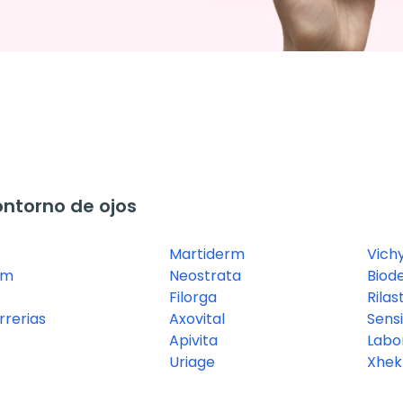
ntorno de ojos
Martiderm
Vich
rm
Neostrata
Biod
Filorga
Rilast
rerias
Axovital
Sensi
Apivita
Labo
Uriage
Xhe