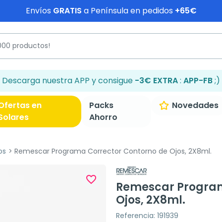
Envíos
GRATIS
a Península en pedidos
+65€
Descarga nuestra APP y consigue
-3€ EXTRA
:
APP-FB
;)
Ofertas en
Packs
Novedades
Solares
Ahorro
os
Remescar Programa Corrector Contorno de Ojos, 2X8ml.
favorite_border
Remescar Program
Ojos, 2X8ml.
Referencia: 191939