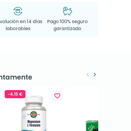
volución en 14 días
Pago 100% seguro
laborables
garantizado
keyboard_arrow_left
keyboard_arrow_right
ntamente
Anterior
Siguiente
-4,15 €
favorite_border
favorite_border