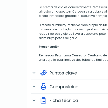
La crema de día es concretamente Remescar B
al rostro un aspecto más joven y saludable al
efecto inmediato gracias al exclusivo comple
El efecto duradero, intensivo más propio de un
la crema de noche, la cual incluye el exclusi
reducir bolsas y ojeras lleva a cabo una pote
disminuye patas de gallo.
Presentación
Remescar Programa Corrector Contorno de
una caja la cual incluye dos tubos de
8ml
cad
Puntos clave
expand_more
Composición
expand_more
Ficha técnica
expand_more