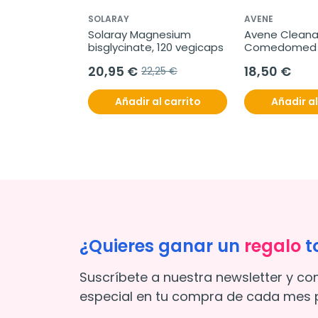
SOLARAY
AVENE
Solaray Magnesium 
Avene Cleana
bisglycinate, 120 vegicaps
Comedomed 
Concentrado 
20,95 €
18,50 €
22,25 €
imperfeccione
Añadir al carrito
Añadir al
¿Quieres ganar un
regalo
t
Suscríbete a nuestra newsletter y co
especial en tu compra de cada mes p