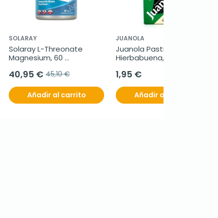
SOLARAY
JUANOLA
Solaray L-Threonate 
Juanola Pastillas 
Magnesium, 60 
Hierbabuena, 5,4 g.
comprimidos
40,95 €
1,95 €
45,10 €
Añadir al carrito
Añadir al carrito