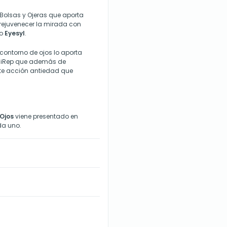
olsas y Ojeras que aporta
 rejuvenecer la mirada con
jo
Eyesyl
.
 contorno de ojos lo aporta
vo iRep que además de
nte acción antiedad que
 Ojos
viene presentado en
a uno.