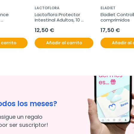
LACTOFLORA
ELADIET
nce 
Lactoflora Protector 
Eladiet Control
Intestinal Adultos, 10 
comprimidos
Anti-
viales
12,50 €
17,50 €
s, 30 ml
 carrito
Añadir al carrito
Añadir al 
odos los meses?
nsigue un regalo
or ser suscriptor!