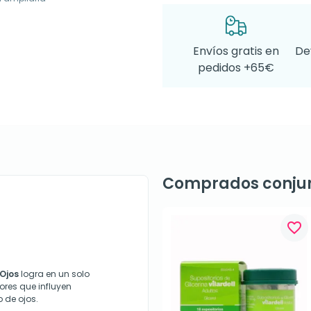
Envíos gratis en
De
pedidos +65€
Comprados conju
favorite_border
Ojos
logra en un solo
ores que influyen
 de ojos.