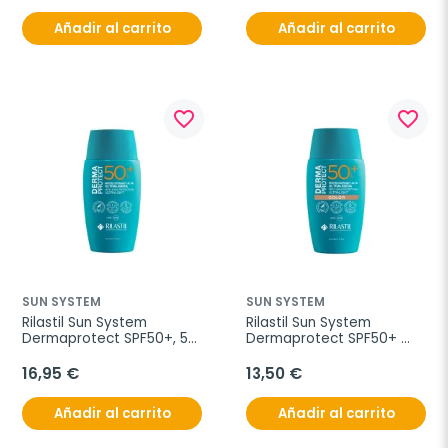
Añadir al carrito
Añadir al carrito
favorite_border
favorite_border
SUN SYSTEM
SUN SYSTEM
Rilastil Sun System 
Rilastil Sun System 
Dermaprotect SPF50+, 50 
Dermaprotect SPF50+ 
ml
Color , 50 ml
16,95 €
13,50 €
Añadir al carrito
Añadir al carrito