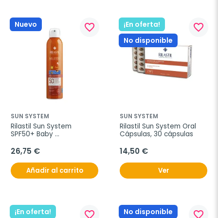
Nuevo
¡En oferta!
favorite_border
favorite_border
No disponible
SUN SYSTEM
SUN SYSTEM
Rilastil Sun System 
Rilastil Sun System Oral 
SPF50+ Baby 
Cápsulas, 30 cápsulas
Transparente Spray, 200 
ml
26,75 €
14,50 €
Añadir al carrito
Ver
¡En oferta!
No disponible
favorite_border
favorite_border