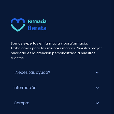
Somos expertos en farmacia y parafarmacia.
Trabajamos para las mejores marcas. Nuestra mayor
prioridad es la atención personalizada a nuestros
clientes.
expand_more
¿Necesitas ayuda?
expand_more
Información
expand_more
Compra