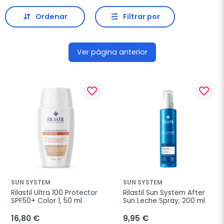
Ordenar
Filtrar por
Ver página anterior
favorite_border
favorite_border
SUN SYSTEM
SUN SYSTEM
Rilastil Ultra 100 Protector 
Rilastil Sun System After 
SPF50+ Color 1, 50 ml
Sun Leche Spray, 200 ml
16,80 €
9,95 €