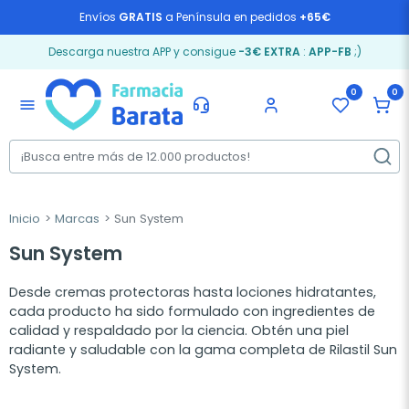
Envíos
GRATIS
a Península en pedidos
+65€
Descarga nuestra APP y consigue
-3€ EXTRA
:
APP-FB
;)
0
0
menu
Inicio
Marcas
Sun System
Sun System
Desde cremas protectoras hasta lociones hidratantes,
cada producto ha sido formulado con ingredientes de
calidad y respaldado por la ciencia. Obtén una piel
radiante y saludable con la gama completa de Rilastil Sun
System.