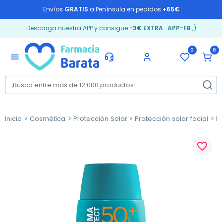
Envíos
GRATIS
a Península en pedidos
+65€
Descarga nuestra APP y consigue
-3€ EXTRA
:
APP-FB
;)
0
0
menu
Inicio
Cosmética
Protección Solar
Protección solar facial
Ri
favorite_border