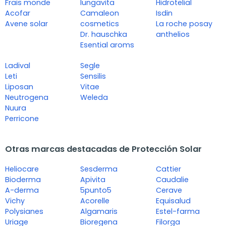
Frais monde
lungavita
Hidrotelial
Acofar
Camaleon
Isdin
Avene solar
cosmetics
La roche posay
Dr. hauschka
anthelios
Esential aroms
Ladival
Segle
Leti
Sensilis
Liposan
Vitae
Neutrogena
Weleda
Nuura
Perricone
Otras marcas destacadas de Protección Solar
Heliocare
Sesderma
Cattier
Bioderma
Apivita
Caudalie
A-derma
5punto5
Cerave
Vichy
Acorelle
Equisalud
Polysianes
Algamaris
Estel-farma
Uriage
Bioregena
Filorga