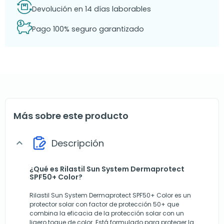
Devolución en 14 días laborables
Pago 100% seguro garantizado
Más sobre este producto
Descripción
expand_more
¿Qué es Rilastil Sun System Dermaprotect
SPF50+ Color?
Rilastil Sun System Dermaprotect SPF50+ Color es un
protector solar con factor de protección 50+ que
combina la eficacia de la protección solar con un
ligero toque de color. Está formulado para proteger la