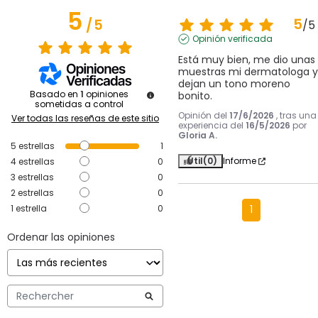
5
5
/
5
/
5
Opinión verificada
Está muy bien, me dio unas 
muestras mi dermatologa y 
dejan un tono moreno 
Basado en
1
opiniones
bonito.
sometidas a control
Opinión del
17/6/2026
, tras una
Ver todas las reseñas de este sitio
experiencia del
16/5/2026
por
Gloria A.
5
estrellas
1
Útil
(0)
Informe
4
estrellas
0
3
estrellas
0
2
estrellas
0
1
estrella
0
1
Ordenar las opiniones