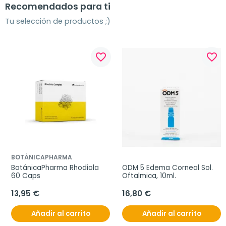
Recomendados para ti
Tu selección de productos ;)
favorite_border
favorite_border
BOTÁNICAPHARMA
BotánicaPharma Rhodiola 
ODM 5 Edema Corneal Sol. 
60 Caps
Oftalmica, 10ml.
13,95 €
16,80 €
Añadir al carrito
Añadir al carrito