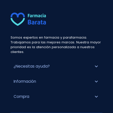
Somos expertos en farmacia y parafarmacia.
Trabajamos para las mejores marcas. Nuestra mayor
prioridad es la atención personalizada a nuestros
clientes.
expand_more
¿Necesitas ayuda?
expand_more
Información
expand_more
Compra