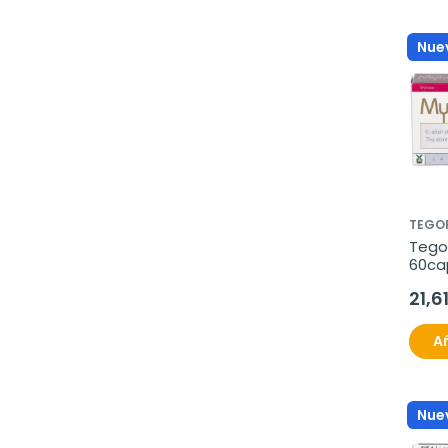
Nue
TEGO
Tegor
60ca
21,6
Añ
Nue