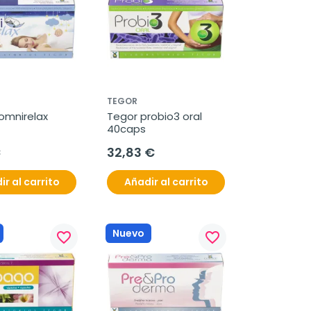
TEGOR
omnirelax 
Tegor probio3 oral 
40caps
€
32,83 €
ir al carrito
Añadir al carrito
Nuevo
favorite_border
favorite_border