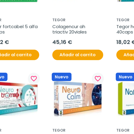
R
TEGOR
TEGOR
 fortcabel 5 alfa 
Colagencur ah 
Tegor h
ps
triactiv 20viales
40caps
42 €
45,16 €
18,02 
adir al carrito
Añadir al carrito
Añad
vo
Nuevo
Nuevo
favorite_border
favorite_border
R
TEGOR
TEGOR