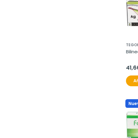
TEGO
Bilin
41,6
Añ
Nue