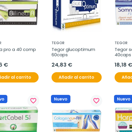
R
TEGOR
TEGOR
ea pro a 40 comp
Tegor glucoptimum 
Tegor s
60caps
40caps
6 €
24,83 €
18,18 
adir al carrito
Añadir al carrito
Añad
vo
Nuevo
Nuevo
favorite_border
favorite_border