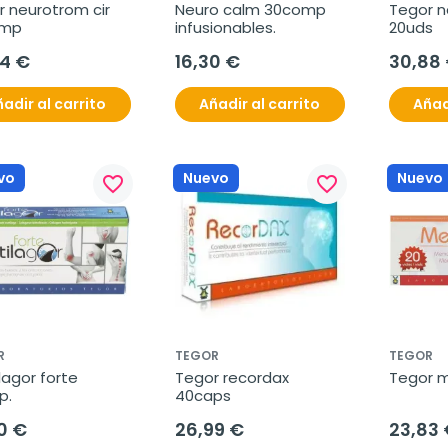
 neurotrom cir 
Neuro calm 30comp 
Tegor na
omp
infusionables.
20uds
34 €
16,30 €
30,88
adir al carrito
Añadir al carrito
Añad
vo
Nuevo
Nuevo
favorite_border
favorite_border
R
TEGOR
TEGOR
lagor forte 
Tegor recordax 
Tegor m
p.
40caps
0 €
26,99 €
23,83 