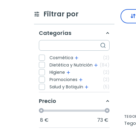
Filtrar por
Categorías
Cosmética
2
Dietética y Nutrición
84
Higiene
2
Promociones
2
Salud y Botiquín
5
Precio
TEGO
8
€
73
€
Tegor