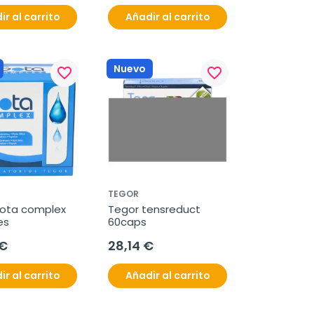
ir al carrito
Añadir al carrito
Nuevo
favorite_border
favorite_border
TEGOR
ota complex 
Tegor tensreduct 
es
60caps
 €
28,14 €
ir al carrito
Añadir al carrito