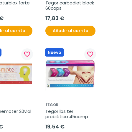
turbiox forte 
Tegor carbodiet block 
60caps
 €
17,83 €
ir al carrito
Añadir al carrito
Nuevo
favorite_border
favorite_border
TEGOR
emoter 20vial
Tegor lbs ter 
probiótico 45comp
€
19,54 €