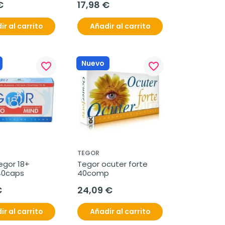
€
17,98 €
ir al carrito
Añadir al carrito
Nuevo
favorite_border
favorite_border
TEGOR
gor 18+ 
Tegor ocuter forte 
40caps
40comp
€
24,09 €
ir al carrito
Añadir al carrito