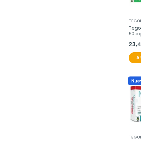
TEGO
Tegor
60ca
23,
Añ
Nue
TEGO