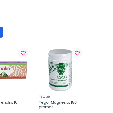
favorite_border
favorite_border
TEGOR
enalin, 10 
Tegor Magnesio, 180 
gramos