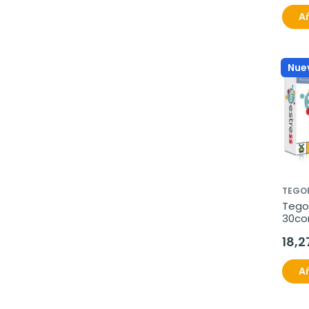
Añ
Nue
TEGO
Tegor
30c
18,2
Añ