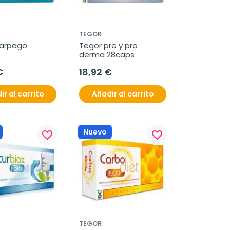
TEGOR
arpago 
Tegor pre y pro 
derma 28caps
€
18,92 €
ir al carrito
Añadir al carrito
Nuevo
favorite_border
favorite_border
TEGOR