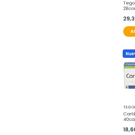
Tegor
28c
29,
Añ
Nue
TEGO
Carti
40ca
18,6