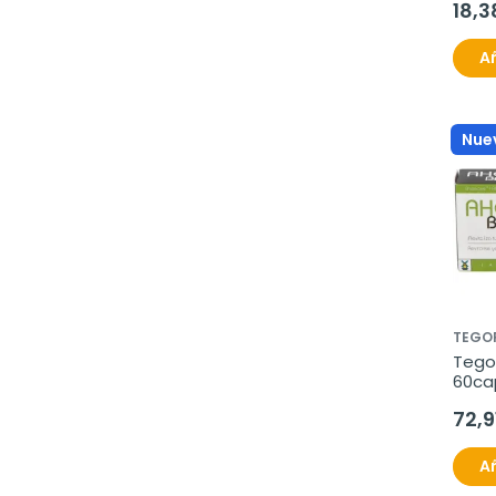
18,3
Añ
Nue
TEGO
Tegor
60ca
72,9
Añ