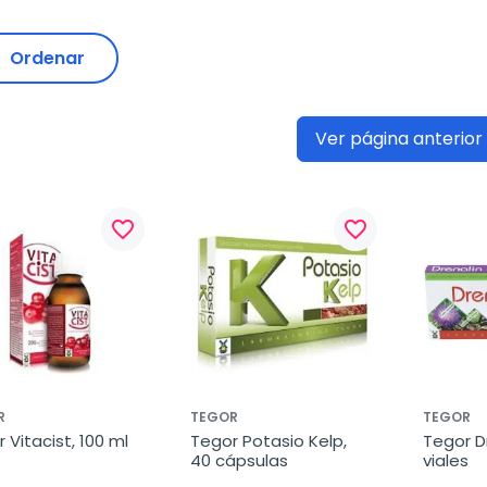
Ordenar
Ver página anterior
favorite_border
favorite_border
R
TEGOR
TEGOR
 Vitacist, 100 ml
Tegor Potasio Kelp, 
Tegor Dr
40 cápsulas
viales