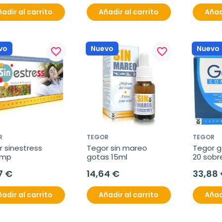
adir al carrito
Añadir al carrito
Añad
vo
Nuevo
Nuevo
favorite_border
favorite_border
R
TEGOR
TEGOR
 sinestress 
Tegor sin mareo 
Tegor g
omp
gotas 15ml
20 sobr
7 €
14,64 €
33,88
adir al carrito
Añadir al carrito
Añad