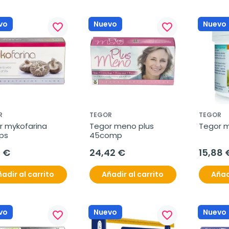
vo
Nuevo
Nuevo
favorite_border
favorite_border
R
TEGOR
TEGOR
 mykofarina 
Tegor meno plus 
Tegor 
ps
45comp
1 €
24,42 €
15,88 
adir al carrito
Añadir al carrito
Añad
vo
Nuevo
Nuevo
favorite_border
favorite_border