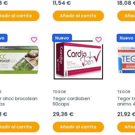
8 €
11,54 €
18,08 
adir al carrito
Añadir al carrito
Añad
vo
Nuevo
Nuevo
favorite_border
favorite_border
R
TEGOR
TEGOR
 ahcc brocolsan 
Tegor cardioben 
Tegor te
ps
60caps
animo 
1 €
29,36 €
21,92 
adir al carrito
Añadir al carrito
Añad