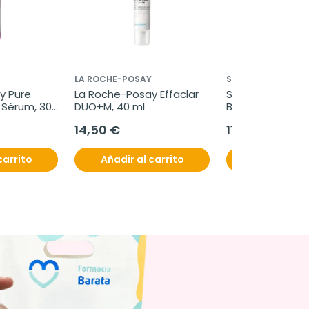
LA ROCHE-POSAY
SUAVINEX
 Pure 
La Roche-Posay Effaclar 
Suavinex Zero Ze
 Sérum, 30 
DUO+M, 40 ml
Biberón Anticólic
Silicona Flujo Ad
14,50 €
11,95 €
Color Fair, 120 ml
carrito
Añadir al carrito
Añadir al c