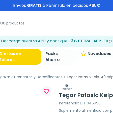
Envíos
GRATIS
a Península en pedidos
+65€
Descarga nuestra APP y consigue
-3€ EXTRA
:
APP-FB
;)
Ofertas en
Packs
Novedades
Solares
Ahorro
lgazar
Drenantes y Detoxificantes
Tegor Potasio Kelp, 40 cá
favorite_border
Tegor Potasio Kelp
Referencia: DH-046996
Suplemento alimenticio con po