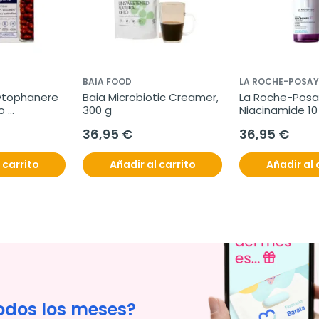
BAIA FOOD
LA ROCHE-POSAY
ytophanere 
Baia Microbiotic Creamer, 
La Roche-Posay
 
300 g
Niacinamide 10
120 
ml
36,95 €
36,95 €
 carrito
Añadir al carrito
Añadir al 
odos los meses?