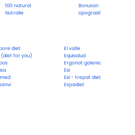
100 natural
Bonusan
Nutralie
Lipograsil
pore diet
El valle
(diet for you)
Equisalud
bos
Ergonat galenic
isa
Esi
tmed
Esi - trepat diet
sanvi
Espadiet