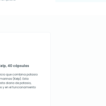
Kelp, 40 cápsulas
ticio que combina potasio
arinas (Kelp). Esta
ta diaria de potasio,
os y en el funcionamiento