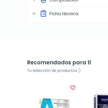
Ficha técnica
expand_more
Recomendados para ti
Tu selección de productos ;)
favorite_border