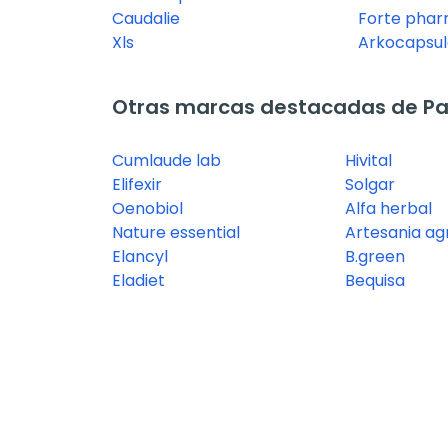
Caudalie
Forte pha
Xls
Arkocapsul
Otras marcas destacadas de Pas
Cumlaude lab
Hivital
Elifexir
Solgar
Oenobiol
Alfa herbal
Nature essential
Artesania ag
Elancyl
B.green
Eladiet
Bequisa