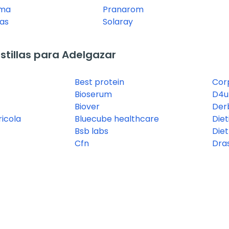
rma
Pranarom
as
Solaray
tillas para Adelgazar
Best protein
Cor
Bioserum
D4u 
Biover
Der
ricola
Bluecube healthcare
Diet
Bsb labs
Die
Cfn
Dra