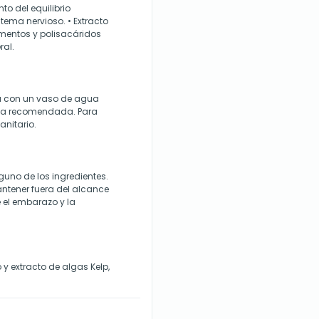
to del equilibrio
stema nervioso. • Extracto
ementos y polisacáridos
ral.
a con un vaso de agua
aria recomendada. Para
anitario.
guno de los ingredientes.
ntener fuera del alcance
 el embarazo y la
y extracto de algas Kelp,