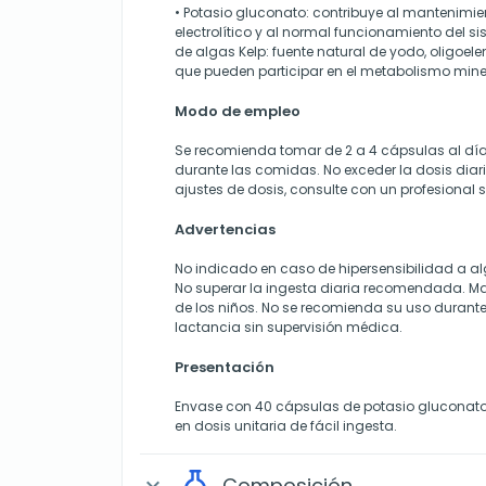
• Potasio gluconato: contribuye al mantenimien
electrolítico y al normal funcionamiento del si
de algas Kelp: fuente natural de yodo, oligoel
que pueden participar en el metabolismo mine
Modo de empleo
Se recomienda tomar de 2 a 4 cápsulas al dí
durante las comidas. No exceder la dosis di
ajustes de dosis, consulte con un profesional s
Advertencias
No indicado en caso de hipersensibilidad a al
No superar la ingesta diaria recomendada. Ma
de los niños. No se recomienda su uso durante
lactancia sin supervisión médica.
Presentación
Envase con 40 cápsulas de potasio gluconato 
en dosis unitaria de fácil ingesta.
Composición
expand_more