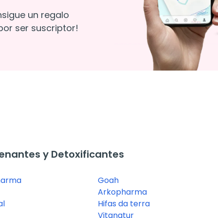
nsigue un regalo
or ser suscriptor!
nantes y Detoxificantes
harma
Goah
Arkopharma
al
Hifas da terra
Vitanatur