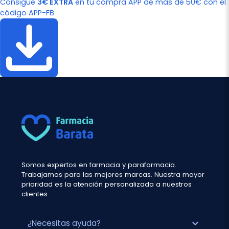
Consigue
3€ EXTRA
en tu compra APP de más de 50€ con el
código APP-FB
Somos expertos en farmacia y parafarmacia.
Trabajamos para las mejores marcas. Nuestra mayor
prioridad es la atención personalizada a nuestros
clientes.
expand_more
¿Necesitas ayuda?