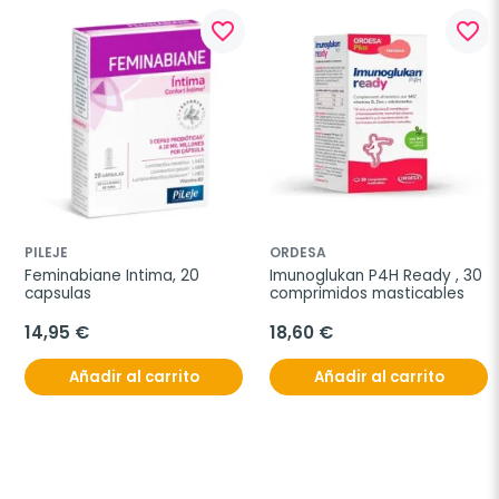
favorite_border
favorite_border
PILEJE
ORDESA
Feminabiane Intima, 20 
Imunoglukan P4H Ready , 30 
capsulas
comprimidos masticables
14,95 €
18,60 €
Añadir al carrito
Añadir al carrito