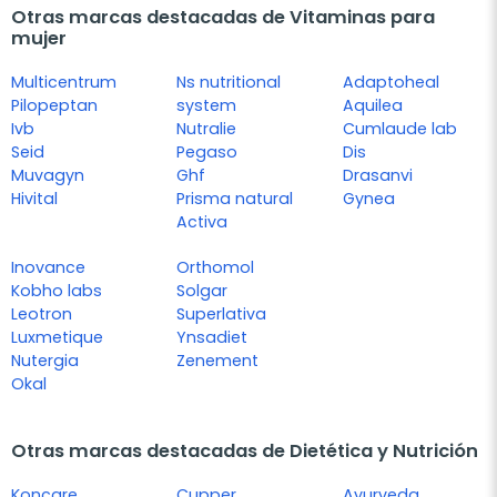
Otras marcas destacadas de Vitaminas para
mujer
Multicentrum
Ns nutritional
Adaptoheal
Pilopeptan
system
Aquilea
Ivb
Nutralie
Cumlaude lab
Seid
Pegaso
Dis
Muvagyn
Ghf
Drasanvi
Hivital
Prisma natural
Gynea
Activa
Inovance
Orthomol
Kobho labs
Solgar
Leotron
Superlativa
Luxmetique
Ynsadiet
Nutergia
Zenement
Okal
Otras marcas destacadas de Dietética y Nutrición
Koncare
Cupper
Ayurveda