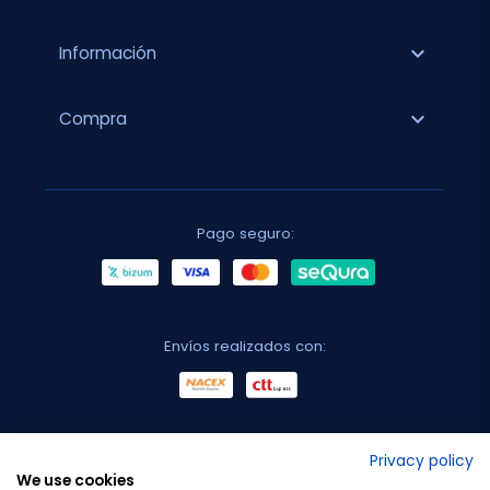
expand_more
Información
expand_more
Compra
Pago seguro:
Envíos realizados con:
No lo decimos nosotros...
Privacy policy
We use cookies