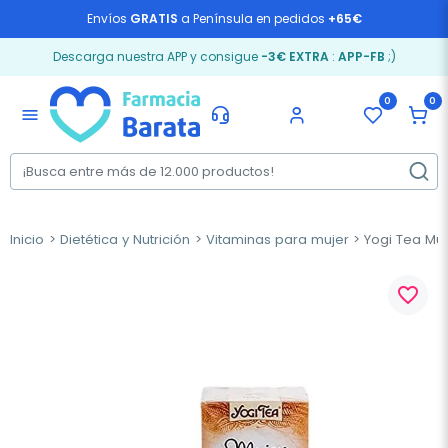
Envíos
GRATIS
a Península en pedidos
+65€
Descarga nuestra APP y consigue
-3€ EXTRA
:
APP-FB
;)
0
0
menu
Inicio
Dietética y Nutrición
Vitaminas para mujer
Yogi Tea Muje
favorite_border