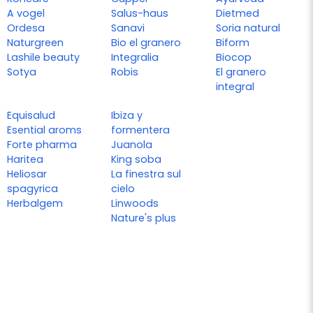
A vogel
Salus-haus
Dietmed
Ordesa
Sanavi
Soria natural
Naturgreen
Bio el granero
Biform
Lashile beauty
Integralia
Biocop
Sotya
Robis
El granero
integral
Equisalud
Ibiza y
Esential aroms
formentera
Forte pharma
Juanola
Haritea
King soba
Heliosar
La finestra sul
spagyrica
cielo
Herbalgem
Linwoods
Nature's plus