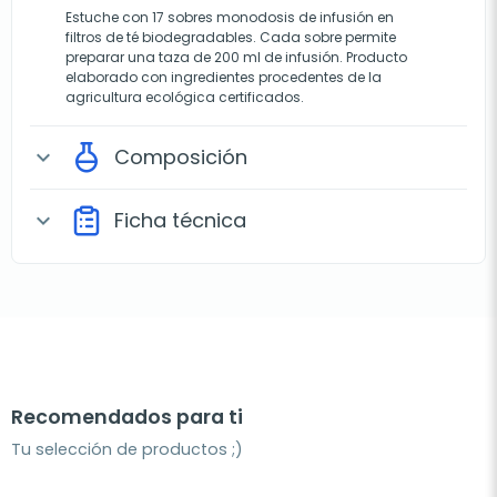
Estuche con 17 sobres monodosis de infusión en
filtros de té biodegradables. Cada sobre permite
preparar una taza de 200 ml de infusión. Producto
elaborado con ingredientes procedentes de la
agricultura ecológica certificados.
Composición
expand_more
Ficha técnica
expand_more
Recomendados para ti
Tu selección de productos ;)