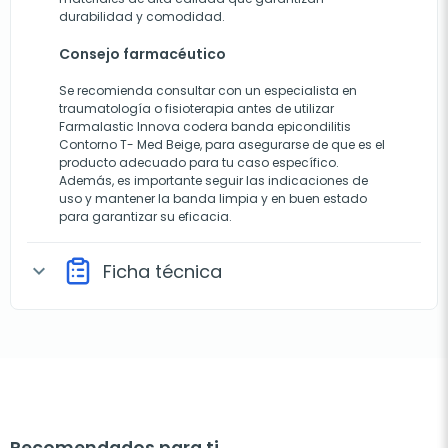
durabilidad y comodidad.
Consejo farmacéutico
Se recomienda consultar con un especialista en
traumatología o fisioterapia antes de utilizar
Farmalastic Innova codera banda epicondilitis
Contorno T- Med Beige, para asegurarse de que es el
producto adecuado para tu caso específico.
Además, es importante seguir las indicaciones de
uso y mantener la banda limpia y en buen estado
para garantizar su eficacia.
Ficha técnica
expand_more