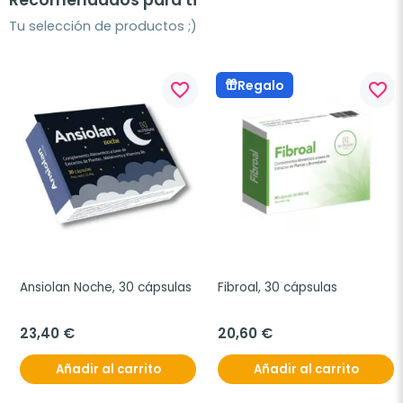
Recomendados para ti
Tu selección de productos ;)
Regalo
favorite_border
favorite_border
Ansiolan Noche, 30 cápsulas
Fibroal, 30 cápsulas
23,40 €
20,60 €
Añadir al carrito
Añadir al carrito