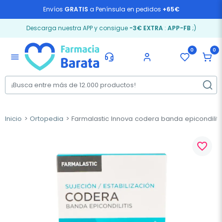
Envíos
GRATIS
a Península en pedidos
+65€
Descarga nuestra APP y consigue
-3€ EXTRA
:
APP-FB
;)
0
0
menu
Inicio
Ortopedia
Farmalastic Innova codera banda epicondiliti
favorite_border