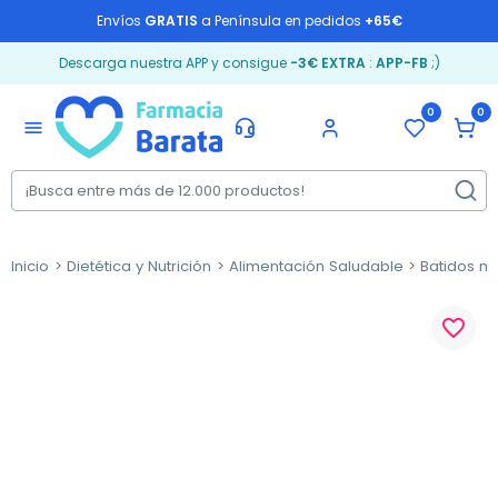
Envíos
GRATIS
a Península en pedidos
+65€
Descarga nuestra APP y consigue
-3€ EXTRA
:
APP-FB
;)
0
0
menu
Inicio
Dietética y Nutrición
Alimentación Saludable
Batidos nu
favorite_border