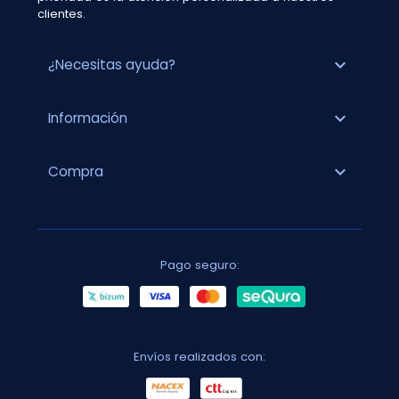
clientes.
expand_more
¿Necesitas ayuda?
expand_more
Información
expand_more
Compra
Pago seguro:
Envíos realizados con: