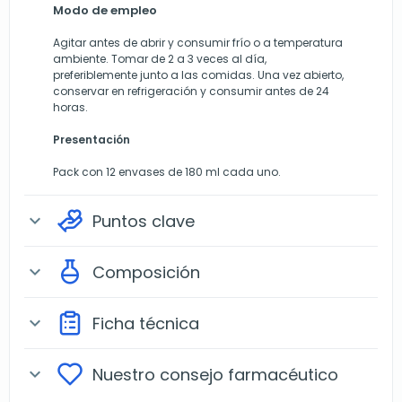
Modo de empleo
Agitar antes de abrir y consumir frío o a temperatura
ambiente. Tomar de 2 a 3 veces al día,
preferiblemente junto a las comidas. Una vez abierto,
conservar en refrigeración y consumir antes de 24
horas.
Presentación
Pack con 12 envases de 180 ml cada uno.
Puntos clave
expand_more
Composición
expand_more
Ficha técnica
expand_more
Nuestro consejo farmacéutico
expand_more