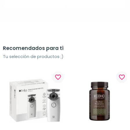
Recomendados para ti
Tu selección de productos ;)
favorite_border
favorite_border