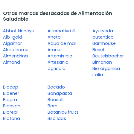
Otras marcas destacadas de Alimentación
Saludable
Abbot kinneys
Alternativa 3
Ayurveda
Alb-gold
Aneto
autentico
Algamar
Aqua de mar
Barnhouse
Alma home
Aronia
Berief
Almendrina
Artemis bio
Beutelsbacher
Almond
Artesania
Bimanan
agricola
Bio organica
italia
Biocop
Bocado
Bioener
Bonapasta
Biogra
Bonsalt
Bionsan
Born
Bioreal
Botanic&fruits
Biotona
Bsb labs