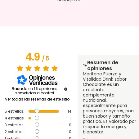
4.9
/
5
Resumen de
opiniones
Meritene Fuerza y
Vitalidad Drink sabor
Chocolate es un
Basado en
15
opiniones
excelente
sometidas a control
complemento
Ver todas las reseñas de este sitio
nutricional,
especialmente para
personas mayores, con
5
estrellas
14
buen sabor y tamaño
4
estrellas
1
práctico. Es valorado por
3
estrellas
0
mejorar la energía y
bienestar.
2
estrellas
0
1
estrella
0