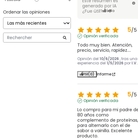
Este resumen es
generado por IA
¿Fue útil?
Sí
No
Ordenar las opiniones
5
/
5
Opinión verificada
Todo muy bien. Atención, 
precio, servicio, rapidez....
Opinión del
10/6/2026
, tras una
experiencia del
1/5/2026
por
I.V.
Útil
(0)
Informe
5
/
5
Opinión verificada
Lo compro para mi padre de
80 años como 
complemento de proteínas,
para alternarlo con el de 
sabor a vainilla. Excelente 
producto.