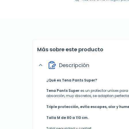
Más sobre este producto
Descripción
expand_more
¿Qué es Tena Pants Super?
Tena Pants Super
es un protector unisex para
absorción, muy discretos, se adaptan perfecta
Triple protección, evita escapes, olor y hum
Talla M de 80 a 110 cm.
Total seguridad y confort.