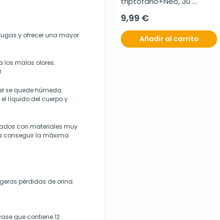
triptófano+Neo, 30 
comprimidos
9,99 €
 fugas y ofrecer una mayor
Añadir al carrito
a los malos olores.
.
iel se quede húmeda.
l líquido del cuerpo y
icados con materiales muy
ra conseguir la máxima
geras pérdidas de orina.
vase que contiene 12