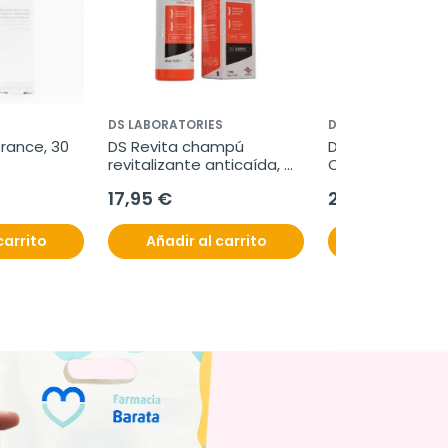
DS LABORATORIES
DS LABORATORIES
rance, 30 
DS Revita champú 
DS Revita Antica
revitalizante anticaída, 
Comprimidos
205 ml
17,95 €
23,95 €
carrito
Añadir al carrito
Añadir al c