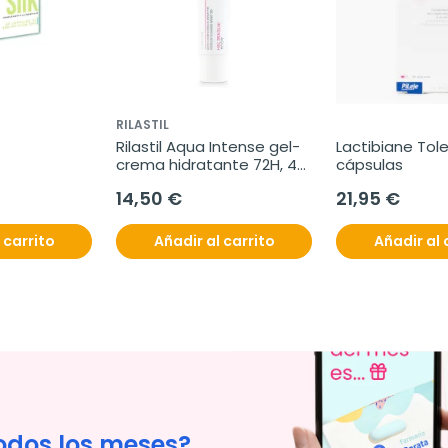
RILASTIL
Rilastil Aqua Intense gel-
Lactibiane Tole
crema hidratante 72H, 40 
cápsulas
ml
14,50 €
21,95 €
 carrito
Añadir al carrito
Añadir al 
odos los meses?