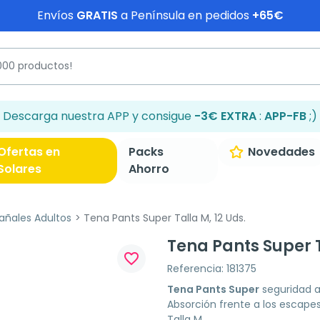
Envíos
GRATIS
a Península en pedidos
+65€
Descarga nuestra APP y consigue
-3€ EXTRA
:
APP-FB
;)
Ofertas en
Packs
Novedades
Solares
Ahorro
añales Adultos
Tena Pants Super Talla M, 12 Uds.
Tena Pants Super T
favorite_border
Referencia: 181375
Tena Pants Super
seguridad a
Absorción frente a los escape
Talla M.