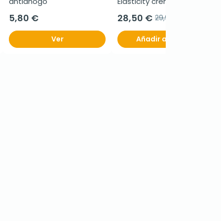
antiahogo
Elasticity crema de día 
Rose FPS 30, 50 ml
5,80 €
28,50 €
29,95 €
Ver
Añadir al carrito