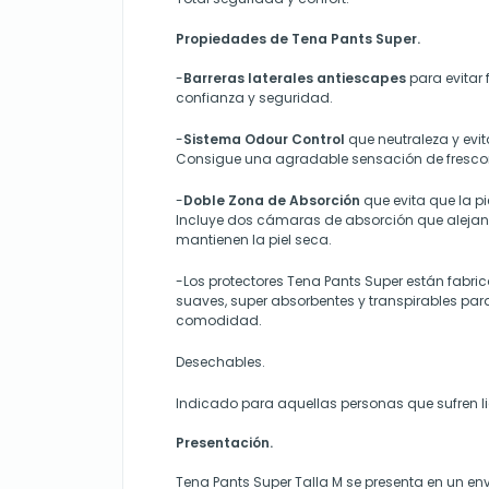
Propiedades de Tena Pants Super.
-
Barreras laterales antiescapes
para evitar
confianza y seguridad.
-
Sistema Odour Control
que neutraleza y evit
Consigue una agradable sensación de frescor
-
Doble Zona de Absorción
que evita que la p
Incluye dos cámaras de absorción que alejan e
mantienen la piel seca.
-Los protectores Tena Pants Super están fabr
suaves, super absorbentes y transpirables pa
comodidad.
Desechables.
Indicado para aquellas personas que sufren li
Presentación.
Tena Pants Super Talla M se presenta en un en