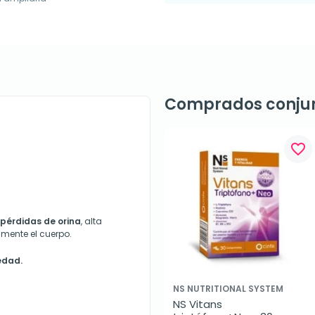
Comprados conju
favorite_border
pérdidas de orina
, alta
mente el cuerpo.
edad.
NS NUTRITIONAL SYSTEM
NS Vitans 