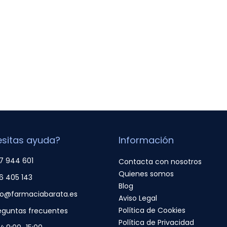
sitas ayuda?
Información
7 944 601
Contacta con nosotros
Quienes somos
6 405 143
Blog
fo@farmaciabarata.es
Aviso Legal
Política de Cookies
eguntas frecuentes
Política de Privacidad