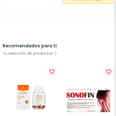
Recomendados para ti
Tu selección de productos ;)
favorite_border
favorite_border