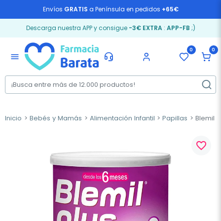
Envíos
GRATIS
a Península en pedidos
+65€
Descarga nuestra APP y consigue
-3€ EXTRA
:
APP-FB
;)
0
0
menu
Inicio
Bebés y Mamás
Alimentación Infantil
Papillas
Blemil P
favorite_border