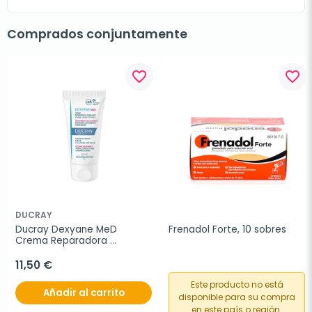
Comprados conjuntamente
favorite_border
favorite_border
DUCRAY
Ducray Dexyane MeD 
Frenadol Forte, 10 sobres
Crema Reparadora 
Calmante, 30 ml
11,50 €
Este producto no está
Añadir al carrito
disponible para su compra
en este país o región.