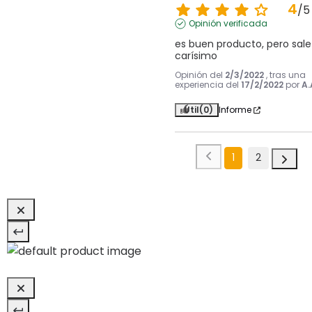
4
/
5
Opinión verificada
es buen producto, pero sale 
carísimo
Opinión del
2/3/2022
, tras una
experiencia del
17/2/2022
por
A.
Útil
(0)
Informe
1
2