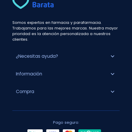
Somos expertos en farmacia y parafarmacia.
Trabajamos para las mejores marcas. Nuestra mayor
prioridad es la atención personalizada a nuestros
clientes.
expand_more
¿Necesitas ayuda?
expand_more
Información
expand_more
Compra
Pago seguro: