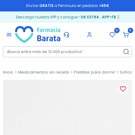
Envíos
GRATIS
a Península en pedidos
+65€
Descarga nuestra APP y consigue
-3€ EXTRA
:
APP-FB
;)
0
0
menu
Inicio
Medicamentos sin receta
Pastillas para dormir
Soñodor
favorite_border