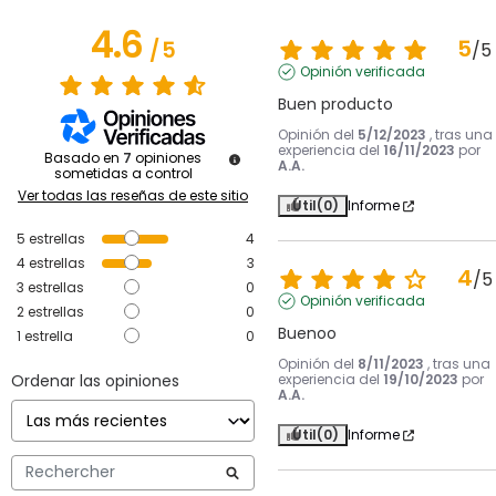
4.6
5
/
5
/
5
Opinión verificada
Buen producto
Opinión del
5/12/2023
, tras una
experiencia del
16/11/2023
por
Basado en
7
opiniones
A.A.
sometidas a control
Ver todas las reseñas de este sitio
Útil
(0)
Informe
5
estrellas
4
4
estrellas
3
4
/
5
3
estrellas
0
Opinión verificada
2
estrellas
0
Buenoo
1
estrella
0
Opinión del
8/11/2023
, tras una
Ordenar las opiniones
experiencia del
19/10/2023
por
A.A.
Útil
(0)
Informe