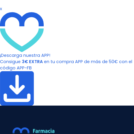
x
¡Descarga nuestra APP!
Consigue
3€ EXTRA
en tu compra APP de más de 50€ con el
código APP-FB