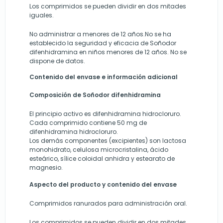
Los comprimidos se pueden dividir en dos mitades
iguales.
No administrar a menores de 12 años.No se ha
establecido la seguridad y eficacia de Soñodor
difenhidramina en niños menores de 12 años. No se
dispone de datos.
Contenido del envase e información adicional
Composición de Soñodor difenhidramina
El principio activo es difenhidramina hidrocloruro.
Cada comprimido contiene 50 mg de
difenhidramina hidrocloruro.
Los demás componentes (excipientes) son lactosa
monohidrato, celulosa microcristalina, ácido
esteárico, sílice coloidal anhidra y estearato de
magnesio.
Aspecto del producto y contenido del envase
Comprimidos ranurados para administración oral.
Los comprimidos se pueden dividir en dos mitades