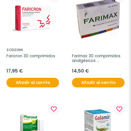
SODEINN
Faricron 30 comprimidos
Farimax 30 comprimidos 
analgésicos 
bucodispersables
17,95 €
14,50 €
Añadir al carrito
Añadir al carrito
favorite_border
favorite_border