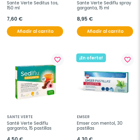
Sante Verte Seditus tos, 
Sante Verte Sediflu spray 
150 ml
garganta, 15 ml
7,60 €
8,95 €
Añadir al carrito
Añadir al carrito
¡En oferta!
favorite_border
favorite_border
SANTE VERTE
EMSER
Santé Verte Sediflu 
Emser con mentol, 30 
garganta, 15 pastillas
pastillas
4,50 €
4,30 €