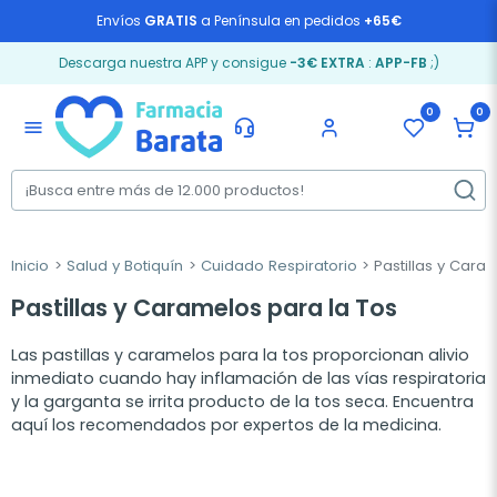
Envíos
GRATIS
a Península en pedidos
+65€
Descarga nuestra APP y consigue
-3€ EXTRA
:
APP-FB
;)
0
0
menu
Inicio
Salud y Botiquín
Cuidado Respiratorio
Pastillas y Cara
Pastillas y Caramelos para la Tos
Las pastillas y caramelos para la tos proporcionan alivio
inmediato cuando hay inflamación de las vías respiratoria
y la garganta se irrita producto de la tos seca. Encuentra
aquí los recomendados por expertos de la medicina.