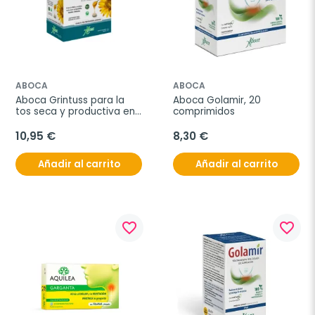
ABOCA
ABOCA
Aboca Grintuss para la 
Aboca Golamir, 20 
tos seca y productiva en 
comprimidos
adulto, 20 comprimidos
10,95 €
8,30 €
Añadir al carrito
Añadir al carrito
favorite_border
favorite_border