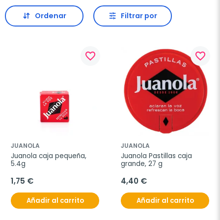
Ordenar
Filtrar por
favorite_border
favorite_border
JUANOLA
JUANOLA
Juanola caja pequeña, 
Juanola Pastillas caja 
5.4g
grande, 27 g
1,75 €
4,40 €
Añadir al carrito
Añadir al carrito