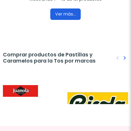
Ver más...
Comprar productos de Pastillas y
keyboard_arrow_left
keyboard_arrow_right
Caramelos para la Tos por marcas
Anteri
Sig