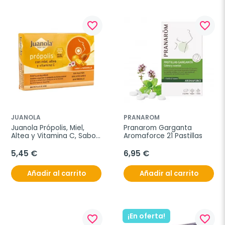
favorite_border
favorite_border
JUANOLA
PRANAROM
Juanola Própolis, Miel, 
Pranarom Garganta 
Altea y Vitamina C, Sabor 
Aromaforce 21 Pastillas
Naranja, 24 Pastillas.
5,45 €
6,95 €
Añadir al carrito
Añadir al carrito
¡En oferta!
favorite_border
favorite_border