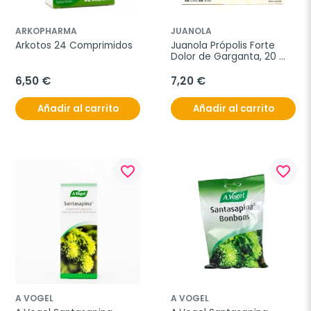
ARKOPHARMA
JUANOLA
Arkotos 24 Comprimidos
Juanola Própolis Forte 
Dolor de Garganta, 20 
Comp para Chupar.
6,50 €
7,20 €
Añadir al carrito
Añadir al carrito
favorite_border
favorite_border
A VOGEL
A VOGEL