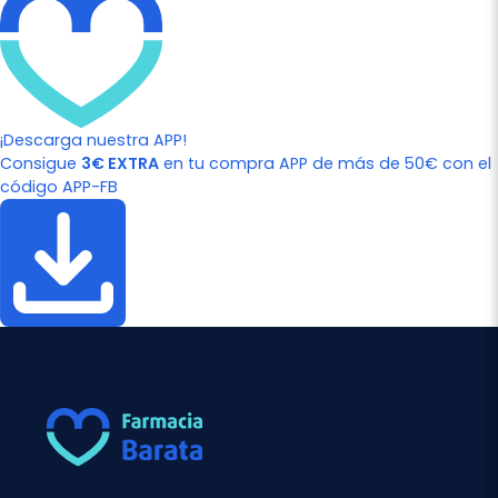
¡Descarga nuestra APP!
Consigue
3€ EXTRA
en tu compra APP de más de 50€ con el
código APP-FB