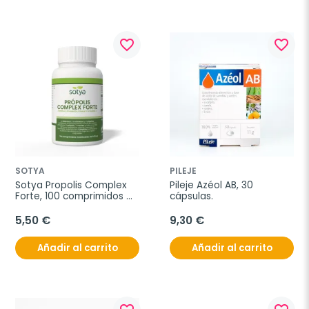
favorite_border
favorite_border
SOTYA
PILEJE
Sotya Propolis Complex 
Pileje Azéol AB, 30 
Forte, 100 comprimidos 
cápsulas.
masticables
5,50 €
9,30 €
Añadir al carrito
Añadir al carrito