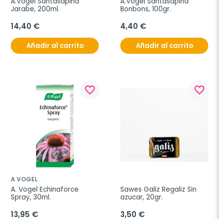
A.Vogel Santasapina 
A.Vogel Santasapina 
Jarabe, 200ml.
Bonbons, 100gr.
14,40 €
4,40 €
Añadir al carrito
Añadir al carrito
favorite_border
favorite_border
A VOGEL
A. Vogel Echinaforce 
Sawes Galiz Regaliz Sin 
Spray, 30ml.
azucar, 20gr.
13,95 €
3,50 €