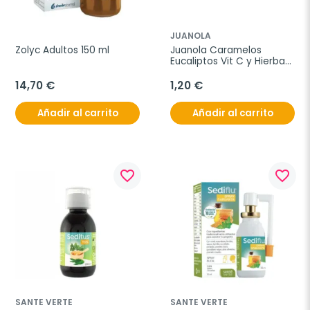
JUANOLA
Zolyc Adultos 150 ml
Juanola Caramelos 
Eucaliptos Vit C y Hierbas 
Mediterraneas 32,4g
14,70 €
1,20 €
Añadir al carrito
Añadir al carrito
favorite_border
favorite_border
SANTE VERTE
SANTE VERTE