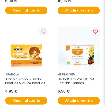
6,80 €
18,95 €
Añadir al carrito
Añadir al carrito
favorite_border
favorite_border
JUANOLA
HERBALGEM
Juanola Própolis Hiedra 
HerbalGem Voz BIO, 24 
Pastillas Miel  24 Pastillas.
Pastillas Blandas
4,95 €
6,50 €
Añadir al carrito
Añadir al carrito