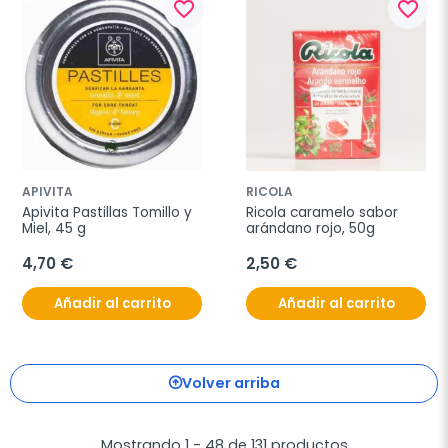
favorite_border
favorite_border
APIVITA
RICOLA
Apivita Pastillas Tomillo y 
Ricola caramelo sabor 
Miel, 45 g
arándano rojo, 50g
4,70 €
2,50 €
Añadir al carrito
Añadir al carrito
Volver arriba
Mostrando 1 - 48 de 131 productos