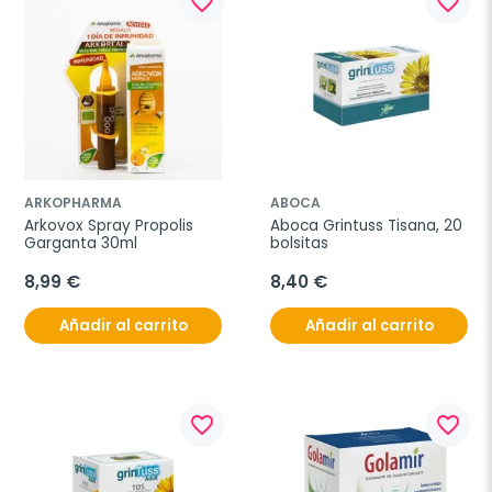
favorite_border
favorite_border
ARKOPHARMA
ABOCA
Arkovox Spray Propolis 
Aboca Grintuss Tisana, 20 
Garganta 30ml
bolsitas
8,99 €
8,40 €
Añadir al carrito
Añadir al carrito
favorite_border
favorite_border