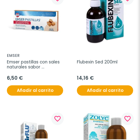
EMSER
Emser pastillas con sales 
Flubexin Sed 200ml
naturales sabor 
caramelo-sal, 30 pastillas
6,50 €
14,16 €
Añadir al carrito
Añadir al carrito
favorite_border
favorite_border