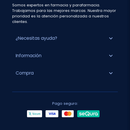
Somos expertos en farmacia y parafarmacia.
Trabajamos para las mejores marcas. Nuestra mayor
prioridad es la atención personalizada a nuestros
clientes.
expand_more
¿Necesitas ayuda?
expand_more
Información
expand_more
Compra
Pago seguro: