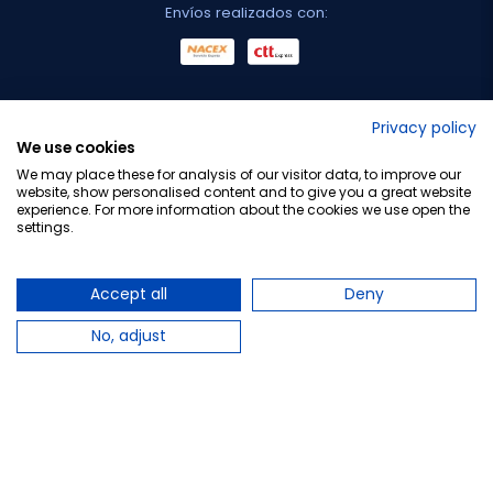
Envíos realizados con:
No lo decimos nosotros...
Privacy policy
We use cookies
¡Tu opinión es importante!
We may place these for analysis of our visitor data, to improve our
website, show personalised content and to give you a great website
experience. For more information about the cookies we use open the
settings.
Copyright © 2010-2026 Farmacia Barata S.L. Todos los
derechos reservados.
Accept all
Deny
No, adjust