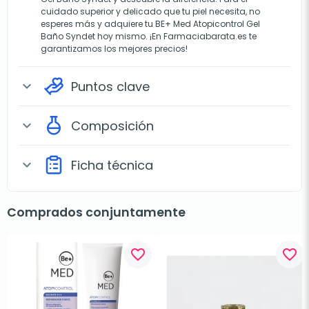
cuidado superior y delicado que tu piel necesita, no
esperes más y adquiere tu BE+ Med Atopicontrol Gel
Baño Syndet hoy mismo. ¡En Farmaciabarata.es te
garantizamos los mejores precios!
Puntos clave
expand_more
Composición
expand_more
Ficha técnica
expand_more
Comprados conjuntamente
favorite_border
favorite_border