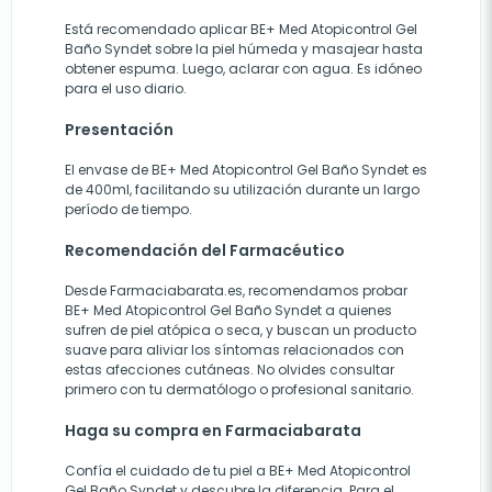
Está recomendado aplicar BE+ Med Atopicontrol Gel
Baño Syndet sobre la piel húmeda y masajear hasta
obtener espuma. Luego, aclarar con agua. Es idóneo
para el uso diario.
Presentación
El envase de BE+ Med Atopicontrol Gel Baño Syndet es
de 400ml, facilitando su utilización durante un largo
período de tiempo.
Recomendación del Farmacéutico
Desde Farmaciabarata.es, recomendamos probar
BE+ Med Atopicontrol Gel Baño Syndet a quienes
sufren de piel atópica o seca, y buscan un producto
suave para aliviar los síntomas relacionados con
estas afecciones cutáneas. No olvides consultar
primero con tu dermatólogo o profesional sanitario.
Haga su compra en Farmaciabarata
Confía el cuidado de tu piel a BE+ Med Atopicontrol
Gel Baño Syndet y descubre la diferencia. Para el