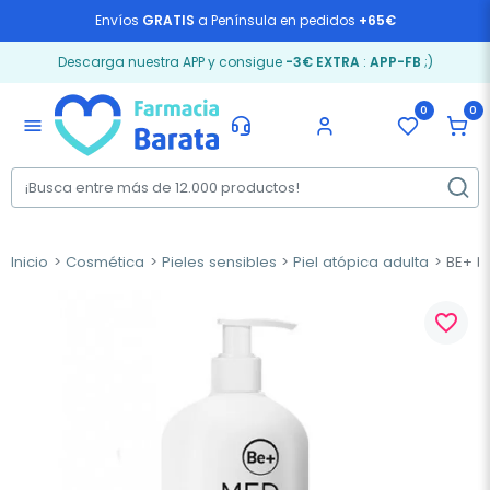
Envíos
GRATIS
a Península en pedidos
+65€
Descarga nuestra APP y consigue
-3€ EXTRA
:
APP-FB
;)
0
0
menu
Inicio
Cosmética
Pieles sensibles
Piel atópica adulta
BE+ Me
favorite_border