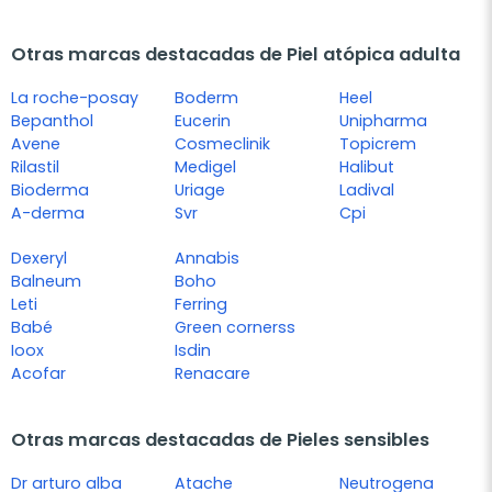
Otras marcas destacadas de Piel atópica adulta
La roche-posay
Boderm
Heel
Bepanthol
Eucerin
Unipharma
Avene
Cosmeclinik
Topicrem
Rilastil
Medigel
Halibut
Bioderma
Uriage
Ladival
A-derma
Svr
Cpi
Dexeryl
Annabis
Balneum
Boho
Leti
Ferring
Babé
Green cornerss
Ioox
Isdin
Acofar
Renacare
Otras marcas destacadas de Pieles sensibles
Dr arturo alba
Atache
Neutrogena