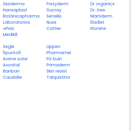
Sesderma
Frezyderm
Dr organics
Hansaplast
Ducray
Dr. tree
Botánicapharma
Sensilis
Martiderm
Laboratorios
Nuxe
Eladiet
viñas
Cattier
Klorane
Medik8
Segle
Lippen
5punto5
Pharmamel
Avene solar
Piz buin
Axovital
Primaderm
Banban
Skin resist
Caudalie
Talquistina