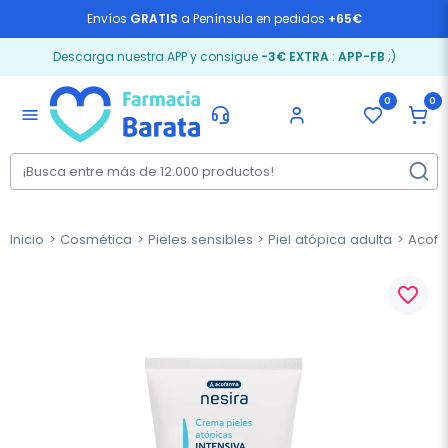
Envíos
GRATIS
a Península en pedidos
+65€
Descarga nuestra APP y consigue
-3€ EXTRA
:
APP-FB
;)
0
0
menu
Inicio
Cosmética
Pieles sensibles
Piel atópica adulta
Acofar
favorite_border