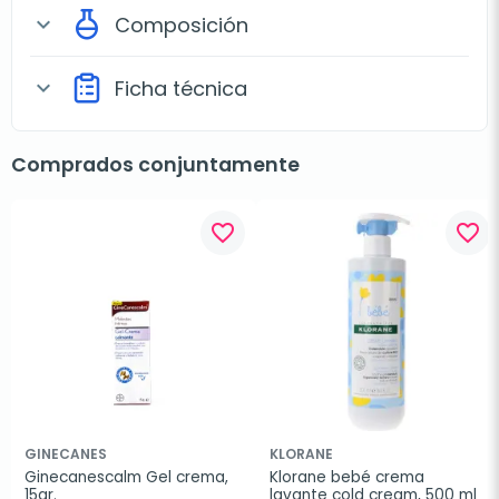
Composición
expand_more
Ficha técnica
expand_more
Comprados conjuntamente
favorite_border
favorite_border
GINECANES
KLORANE
Ginecanescalm Gel crema, 
Klorane bebé crema 
15gr.
lavante cold cream, 500 ml