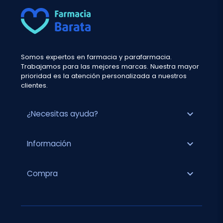
Somos expertos en farmacia y parafarmacia.
Trabajamos para las mejores marcas. Nuestra mayor
prioridad es la atención personalizada a nuestros
clientes.
expand_more
¿Necesitas ayuda?
expand_more
Información
expand_more
Compra