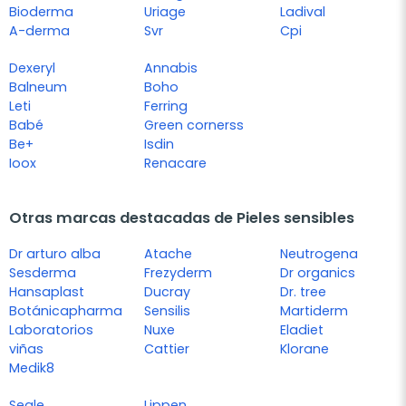
Bioderma
Uriage
Ladival
A-derma
Svr
Cpi
Dexeryl
Annabis
Balneum
Boho
Leti
Ferring
Babé
Green cornerss
Be+
Isdin
Ioox
Renacare
Otras marcas destacadas de Pieles sensibles
Dr arturo alba
Atache
Neutrogena
Sesderma
Frezyderm
Dr organics
Hansaplast
Ducray
Dr. tree
Botánicapharma
Sensilis
Martiderm
Laboratorios
Nuxe
Eladiet
viñas
Cattier
Klorane
Medik8
Segle
Lippen