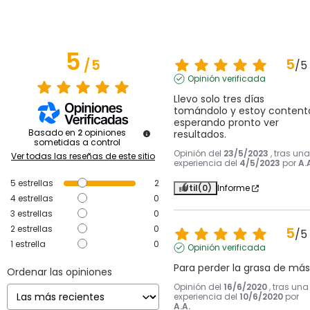
5
5
/
5
/
5
Opinión verificada
Llevo solo tres días 
tomándolo y estoy contenta
esperando pronto ver 
Basado en
2
opiniones
resultados.
sometidas a control
Opinión del
23/5/2023
, tras una
Ver todas las reseñas de este sitio
experiencia del
4/5/2023
por
A.
5
estrellas
2
Útil
(0)
Informe
4
estrellas
0
3
estrellas
0
2
estrellas
0
5
/
5
1
estrella
0
Opinión verificada
Para perder la grasa de más
Ordenar las opiniones
Opinión del
16/6/2020
, tras una
experiencia del
10/6/2020
por
A.A.