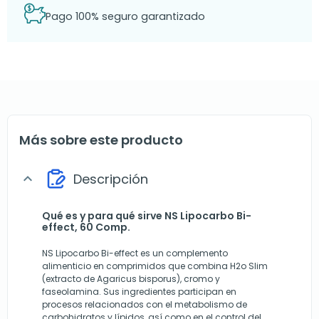
Pago 100% seguro garantizado
Más sobre este producto
Descripción
expand_more
Qué es y para qué sirve NS Lipocarbo Bi-
effect, 60 Comp.
NS Lipocarbo Bi-effect es un complemento
alimenticio en comprimidos que combina H2o Slim
(extracto de Agaricus bisporus), cromo y
faseolamina. Sus ingredientes participan en
procesos relacionados con el metabolismo de
carbohidratos y lípidos, así como en el control del