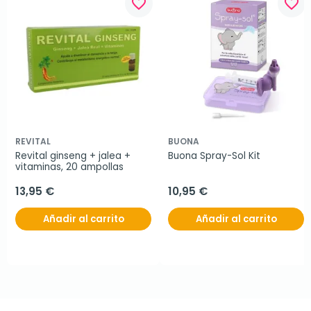
favorite_border
favorite_border
REVITAL
BUONA
Revital ginseng + jalea + 
Buona Spray-Sol Kit
vitaminas, 20 ampollas
13,95 €
10,95 €
Añadir al carrito
Añadir al carrito