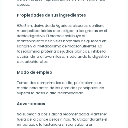
apetito.
Propiedades de sus ingredientes
H2o Slim, derivado de Agaricus bisporus, contiene
mucopolisacáridos que se ligan a las grasas en el
tracto digestivo. El cromo contribuye al
mantenimiento de niveles normales de glucosa en
sangre y al metabolismo de macronutrientes. La
faseolamina, proteína de judías blancas, inhibe la
acción de la alfa-amilasa, modulando la digestión
de carbohidratos.
Modo de empleo
Tomar dos comprimidos al día, preferiblemente
media hora antes de las comidas principales. No
superar la dosis diaria recomendada.
Advertencias
No superar la dosis diaria recomendada. Mantener
fuera del alcance de los niños. No utilizar durante el
embarazo o la lactancia sin consultar a un