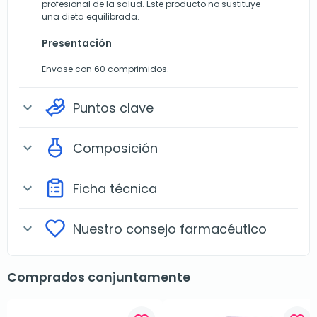
profesional de la salud. Este producto no sustituye
una dieta equilibrada.
Presentación
Envase con 60 comprimidos.
Puntos clave
expand_more
Composición
expand_more
Ficha técnica
expand_more
Nuestro consejo farmacéutico
expand_more
Comprados conjuntamente