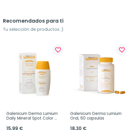
Recomendados para ti
Tu selección de productos ;)
favorite_border
favorite_border
Galenicum Derma Lumium 
Galenicum Derma Lumium 
Daily Mineral Spot Color 
Oral, 60 capsulas
SPF50, 50 ml
15,99 €
18,30 €