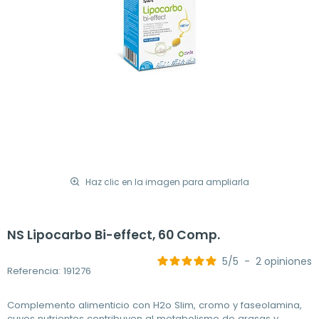
Haz clic en la imagen para ampliarla
NS Lipocarbo Bi-effect, 60 Comp.
5
/
5
-
2
opiniones
Referencia: 191276
Complemento alimenticio con H2o Slim, cromo y faseolamina,
cuyos nutrientes contribuyen al metabolismo de grasas y