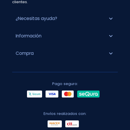
clientes.
expand_more
¿Necesitas ayuda?
expand_more
Información
expand_more
Compra
Pago seguro:
Envíos realizados con: