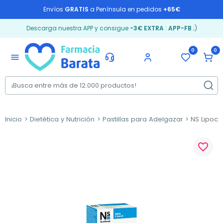
Envíos
GRATIS
a Península en pedidos
+65€
Descarga nuestra APP y consigue
-3€ EXTRA
:
APP-FB
;)
0
0
menu
Inicio
Dietética y Nutrición
Pastillas para Adelgazar
NS Lipoca
favorite_border