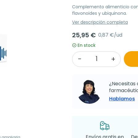
Complemento alimenticio con 
flavonoides y ubiquinona.
Ver descripción completa
25,95 €
0,87 €/ud
En stock
¿Necesitas 
farmacéutic
Hablamos
Envíos gratis en
De
a ampliarla