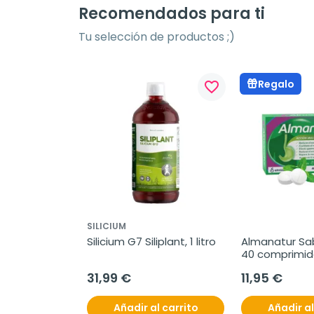
Recomendados para ti
Tu selección de productos ;)
Regalo
favorite_border
SILICIUM
Silicium G7 Siliplant, 1 litro
Almanatur Sab
40 comprimid
masticables
31,99 €
11,95 €
Añadir al carrito
Añadir al