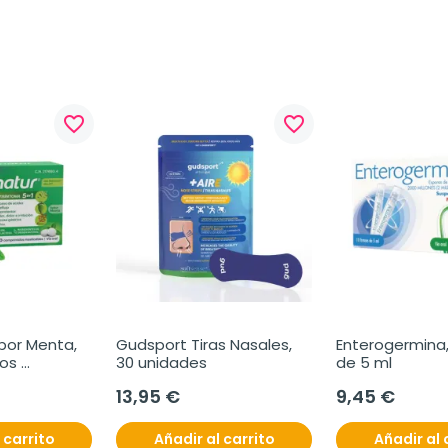
favorite_border
favorite_border
or Menta, 
Gudsport Tiras Nasales, 
Enterogermina, 
os 
30 unidades
de 5 ml
13,95 €
9,45 €
 carrito
Añadir al carrito
Añadir al 