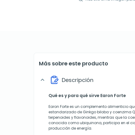
Más sobre este producto
Descripción
expand_more
Qué es y para qué sirve Earon Forte
Earon Forte es un complemento alimenticio q
estandarizado de Ginkgo biloba y coenzima Q1
terpenoides y flavonoides, mientras que la co
conocida como ubiquinona, participa en el cic
producción de energía.