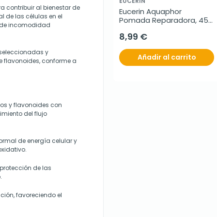
EUCERIN
 contribuir al bienestar de
Eucerin Aquaphor 
 de las células en el
Pomada Reparadora, 45 
n de incomodidad
g
8,99 €
 seleccionadas y
Añadir al carrito
e flavonoides, conforme a
dos y flavonoides con
miento del flujo
rmal de energía celular y
oxidativo.
 protección de las
.
ción, favoreciendo el