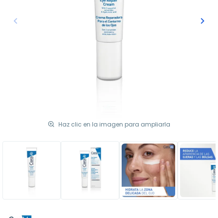
keyboard_arrow_left
keyboard_arrow_right
Anterior
Sigu
Haz clic en la imagen para ampliarla