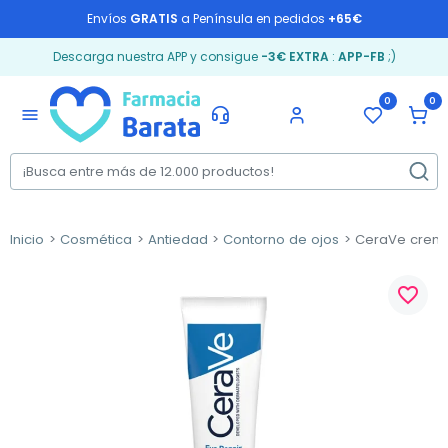
Envíos
GRATIS
a Península en pedidos
+65€
Descarga nuestra APP y consigue
-3€ EXTRA
:
APP-FB
;)
0
0
menu
Inicio
Cosmética
Antiedad
Contorno de ojos
CeraVe crema 
favorite_border