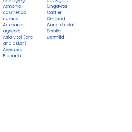
Anti aging
Bottega di
Armonia
lungavita
cosmetica
Cattier
natural
Cellfood
Artesania
Coup d eclat
agricola
D shila
Asla vital (dra.
Dermilid
ana aslan)
Averroes
Bioearth