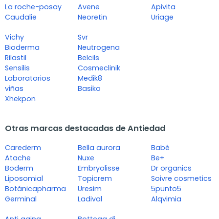
La roche-posay
Avene
Apivita
Caudalie
Neoretin
Uriage
Vichy
Svr
Bioderma
Neutrogena
Rilastil
Belcils
Sensilis
Cosmeclinik
Laboratorios
Medik8
viñas
Basiko
Xhekpon
Otras marcas destacadas de Antiedad
Carederm
Bella aurora
Babé
Atache
Nuxe
Be+
Boderm
Embryolisse
Dr organics
Liposomial
Topicrem
Soivre cosmetics
Botánicapharma
Uresim
5punto5
Germinal
Ladival
Alqvimia