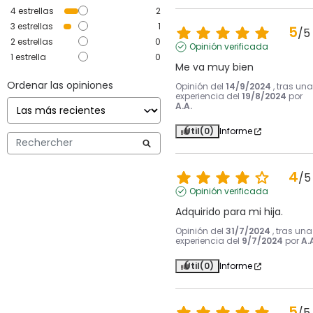
4
estrellas
2
3
estrellas
1
5
/
5
2
estrellas
0
Opinión verificada
1
estrella
0
Me va muy bien
Ordenar las opiniones
Opinión del
14/9/2024
, tras una
experiencia del
19/8/2024
por
A.A.
Útil
(0)
Informe
4
/
5
Opinión verificada
Adquirido para mi hija.
Opinión del
31/7/2024
, tras una
experiencia del
9/7/2024
por
A.
Útil
(0)
Informe
5
/
5