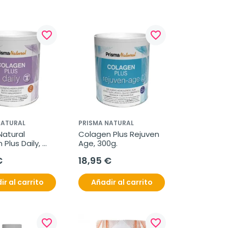
favorite_border
favorite_border
NATURAL
PRISMA NATURAL
atural 
Colagen Plus Rejuven 
Plus Daily, 
Age, 300g.
€
18,95 €
ir al carrito
Añadir al carrito
favorite_border
favorite_border