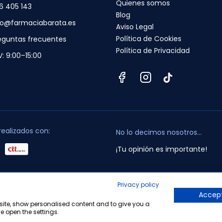
Quienes somos
6 405 143
Blog
fo@farmaciabarata.es
Aviso Legal
Política de Cookies
eguntas frecuentes
Política de Privacidad
V: 9:00–15:00
realizados con:
No lo decimos nosotros...
¡Tu opinión es importante!
Privacy policy
opyright © 2010-2026 Farmacia Barata S.L. Todos los derechos reservado
Accept
bsite, show personalised content and to give you a
e open the settings.