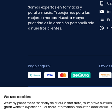
phone_android
62
Somos expertos en farmacia y
email
in
parafarmacia. Trabajamos para las
mejores marcas. Nuestra mayor
list
Pr
prioridad es la atención personalizada
access_time
L–
a nuestros clientes.
Pago seguro:
Envíos 
C
We use cookies
We may place these for analysis of our visitor data, to improve our we
great website experience. For more information about the cookies we us