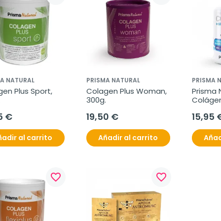
A NATURAL
PRISMA NATURAL
PRISMA 
en Plus Sport, 
Colagen Plus Woman, 
Prisma N
.
300g.
Colágeno
Orgánico
5 €
19,50 €
15,95 
Compri
adir al carrito
Añadir al carrito
Añad
favorite_border
favorite_border