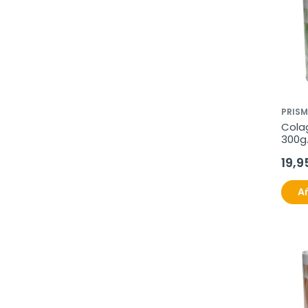
PRISM
Colag
300g
19,9
Añ