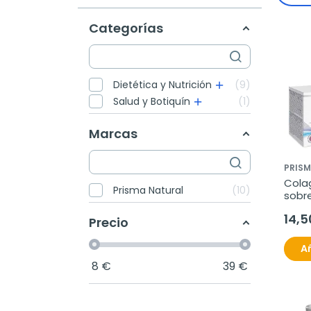
Categorías
Dietética y Nutrición
9
Salud y Botiquín
1
Marcas
PRISM
Colag
Prisma Natural
10
sobr
14,5
Precio
Añ
8
€
39
€