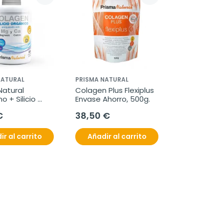
NATURAL
PRISMA NATURAL
atural 
Colagen Plus Flexiplus 
 + Silicio 
Envase Ahorro, 500g.
, 360 
€
38,50 €
midos.
ir al carrito
Añadir al carrito