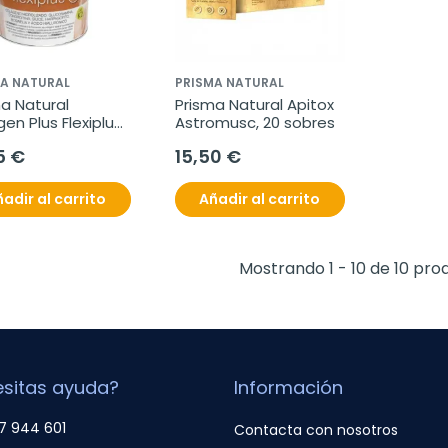
A NATURAL
PRISMA NATURAL
a Natural 
Prisma Natural Apitox 
en Plus Flexiplus 
Astromusc, 20 sobres
g
5 €
15,50 €
adir al carrito
Añadir al carrito
Mostrando 1 - 10 de 10 pro
sitas ayuda?
Información
7 944 601
Contacta con nosotros