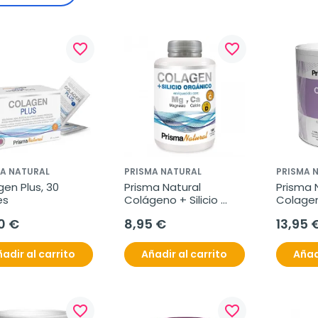
favorite_border
favorite_border
A NATURAL
PRISMA NATURAL
PRISMA 
en Plus, 30 
Prisma Natural 
Prisma N
es
Colágeno + Silicio 
Colagen 
orgánico, 180 
300g.
0 €
8,95 €
13,95 
comprimidos.
adir al carrito
Añadir al carrito
Añad
favorite_border
favorite_border