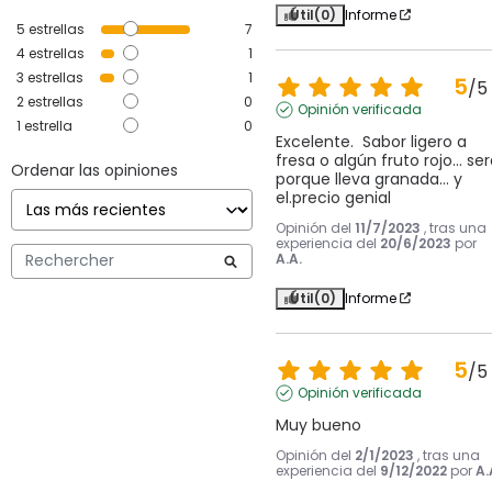
Útil
(0)
Informe
5
estrellas
7
4
estrellas
1
3
estrellas
1
5
/
5
2
estrellas
0
Opinión verificada
1
estrella
0
Excelente.  Sabor ligero a 
fresa o algún fruto rojo... ser
Ordenar las opiniones
porque lleva granada... y 
el.precio genial
Opinión del
11/7/2023
, tras una
experiencia del
20/6/2023
por
A.A.
Útil
(0)
Informe
5
/
5
Opinión verificada
Muy bueno
Opinión del
2/1/2023
, tras una
experiencia del
9/12/2022
por
A.