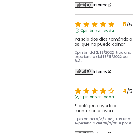
Útil
(0)
Informe
5
/
5
Opinión verificada
Ya solo dos días tomándolo 
así que no puedo opinar
Opinión del
2/12/2022
, tras una
experiencia del
18/11/2022
por
A.A.
Útil
(0)
Informe
4
/
5
Opinión verificada
El colágeno ayuda a 
mantenerse joven.
Opinión del
5/3/2018
, tras una
experiencia del
26/2/2018
por
A.