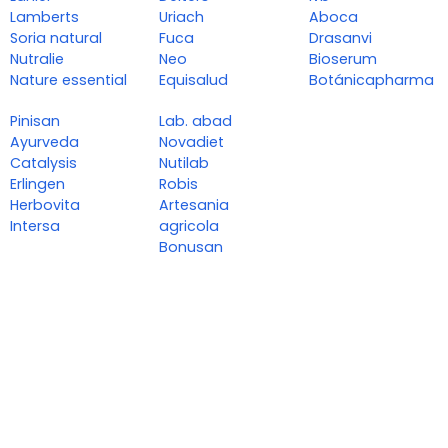
Lamberts
Uriach
Aboca
Soria natural
Fuca
Drasanvi
Nutralie
Neo
Bioserum
Nature essential
Equisalud
Botánicapharma
Pinisan
Lab. abad
Ayurveda
Novadiet
Catalysis
Nutilab
Erlingen
Robis
Herbovita
Artesania
Intersa
agricola
Bonusan