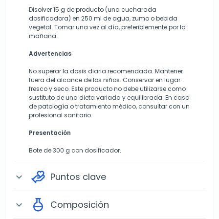
Disolver 15 g de producto (una cucharada
dosificadora) en 250 ml de agua, zumo o bebida
vegetal. Tomar una vez al día, preferiblemente por la
mañana.
Advertencias
No superar la dosis diaria recomendada. Mantener
fuera del alcance de los niños. Conservar en lugar
fresco y seco. Este producto no debe utilizarse como
sustituto de una dieta variada y equilibrada. En caso
de patología o tratamiento médico, consultar con un
profesional sanitario.
Presentación
Bote de 300 g con dosificador.
Puntos clave
expand_more
Composición
expand_more