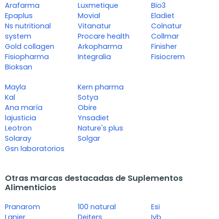
Arafarma
Luxmetique
Bio3
Epaplus
Movial
Eladiet
Ns nutritional
Vitanatur
Colnatur
system
Procare health
Collmar
Gold collagen
Arkopharma
Finisher
Fisiopharma
Integralia
Fisiocrem
Bioksan
Mayla
Kern pharma
Kal
Sotya
Ana maría
Obire
lajusticia
Ynsadiet
Leotron
Nature's plus
Solaray
Solgar
Gsn laboratorios
Otras marcas destacadas de Suplementos
Alimenticios
Pranarom
100 natural
Esi
Lanier
Deiters
Ivb