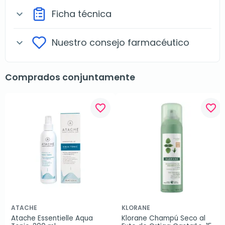
Ficha técnica
expand_more
Nuestro consejo farmacéutico
expand_more
Comprados conjuntamente
favorite_border
favorite_border
ATACHE
KLORANE
Atache Essentielle Aqua 
Klorane Champú Seco al 