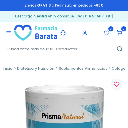
Envíos
GRATIS
a Península en pedidos
+65€
Descarga nuestra APP y consigue
-3€ EXTRA
:
APP-FB
;)
0
0
menu
Inicio
Dietética y Nutrición
Suplementos Alimenticios
Coláge
favorite_border