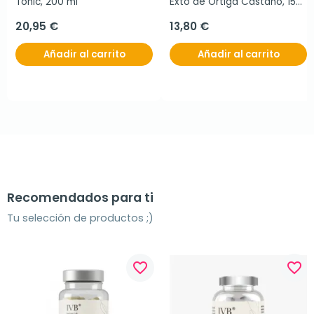
Tonic, 200 ml
Exto de Ortiga Castaño, 150 
ml
20,95 €
13,80 €
Añadir al carrito
Añadir al carrito
Recomendados para ti
Tu selección de productos ;)
favorite_border
favorite_border