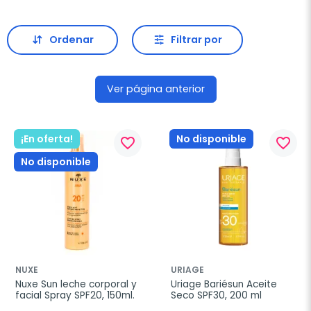
Ordenar
Filtrar por
Ver página anterior
¡En oferta!
No disponible
favorite_border
favorite_border
No disponible
NUXE
URIAGE
Nuxe Sun leche corporal y 
Uriage Bariésun Aceite 
facial Spray SPF20, 150ml.
Seco SPF30, 200 ml