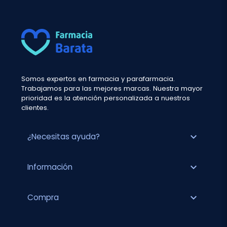
Somos expertos en farmacia y parafarmacia.
Trabajamos para las mejores marcas. Nuestra mayor
prioridad es la atención personalizada a nuestros
clientes.
expand_more
¿Necesitas ayuda?
expand_more
Información
expand_more
Compra