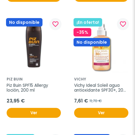
No disponible
¡En oferta!
favorite_border
favorite_border
-35%
No disponible
PIZ BUIN
VICHY
Piz Buin SPF15 Allergy 
Vichy Ideal Soleil agua 
loción, 200 ml
antioxidante SPF30+, 200 
ml
23,95 €
7,61 €
11,70 €
Ver
Ver