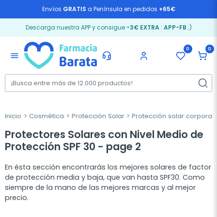
Envíos
GRATIS
a Península en pedidos
+65€
Descarga nuestra APP y consigue
-3€ EXTRA
:
APP-FB
;)
0
0
menu
Inicio
Cosmética
Protección Solar
Protección solar corporal
Protectores Solares con Nivel Medio de
Protección SPF 30 - page 2
En ésta sección encontrarás los mejores solares de factor
de protección media y baja, que van hasta SPF30. Como
siempre de la mano de las mejores marcas y al mejor
precio.