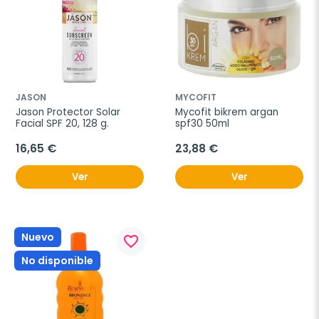
JASON
MYCOFIT
Jason Protector Solar 
Mycofit bikrem argan 
Facial SPF 20, 128 g.
spf30 50ml
16,65 €
23,88 €
Ver
Ver
Nuevo
favorite_border
No disponible