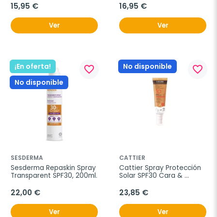
15,95 €
16,95 €
Ver
Ver
¡En oferta!
No disponible
favorite_border
favorite_border
No disponible
SESDERMA
CATTIER
Sesderma Repaskin Spray 
Cattier Spray Protección 
Transparent SPF30, 200ml.
Solar SPF30 Cara & 
Cuerpo 125ml
22,00 €
23,85 €
Ver
Ver