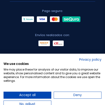
Pago seguro:
Envíos realizados con:
No lo decimos nosotros...
Privacy policy
We use cookies
¡Tu opinión es importante!
We may place these for analysis of our visitor data, to improve our
website, show personalised content and to give you a great website
experience. For more information about the cookies we use open the
settings.
Copyright © 2010-2026 Farmacia Barata S.L. Todos los
derechos reservados.
Accept all
Deny
No, adjust