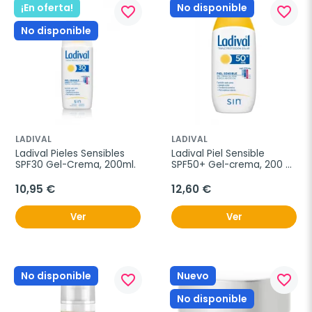
¡En oferta!
No disponible
favorite_border
favorite_border
No disponible
LADIVAL
LADIVAL
Ladival Pieles Sensibles 
Ladival Piel Sensible 
SPF30 Gel-Crema, 200ml.
SPF50+ Gel-crema, 200 
ml.
10,95 €
12,60 €
Ver
Ver
No disponible
Nuevo
favorite_border
favorite_border
No disponible